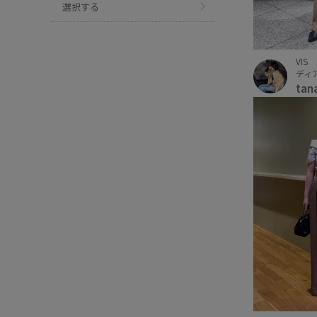
選択する
VIS
ディ
tan