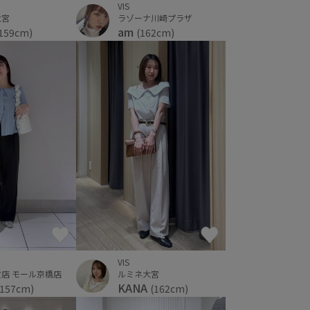
VIS
大宮
ラゾーナ川崎プラザ
am
159cm)
(162cm)
VIS
店 モール京橋店
ルミネ大宮
KANA
(157cm)
(162cm)