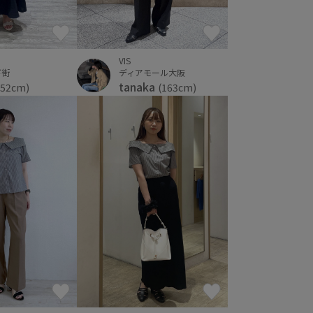
VIS
下街
ディアモール大阪
tanaka
152cm)
(163cm)