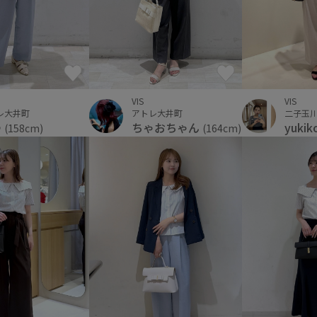
VIS
VIS
レ大井町
二子玉
アトレ大井町
ゆ
yukik
ちゃおちゃん
(158cm)
(164cm)