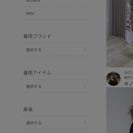
WOMEN
MEN
着用ブランド
選択する
着用アイテム
OUTL
キ
選択する
身長
選択する