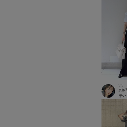
VIS
京阪
テ