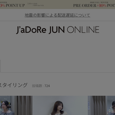
地震の影響による配送遅延について
JaDoRe JUN ONLINE
スタイリング
投稿数 :
724