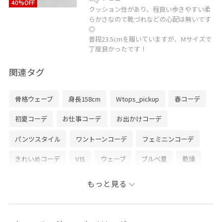
40%OFF
クッション性があり、程良い歩きやすい柔
らかさなので靴づれなどの心配は無いです
◎
普段23.5cmを履いていますが、Mサイズで
丁度良かったです！
関連タグ
骨格ウェーブ
身長158cm
Wtops_pickup
春コーデ
初夏コーデ
お仕事コーデ
お出かけコーデ
パンツスタイル
ワントーンコーデ
フェミニンコーデ
きれいめコーデ
VIS
ウェーブ
ブルべ夏
乾燥
トップス
Tシャツ/カットソー
ジャケット/アウター
もっと見る
テーラードジャケット
パンツ
バッグ
トートバッグ
シューズ
パンプス
ヘアアクセサリー