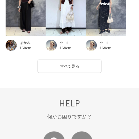
低反発
冷んやり
別注
別注コラボバッグ
取り外し可能
女性らしさ
履きやすい
幅広
抜け感
接触冷感
歩きやすい
毎シーズン
chiiiii
あかね
chiiiii
洗濯OK
洗濯機で洗える
甲高
疲れにくい
168cm
160cm
168cm
着やすい
着心地が良い
立体感
美easy
すべて見る
美easy_linen_ALL
美easyリネンライク
美シルエット
華やか
薄手
衝撃吸収
軽い着心地
透け感
長財布
限定カラー
靴下
HELP
何かお困りですか？