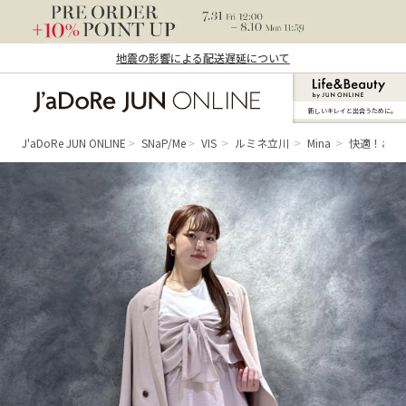
地震の影響による配送遅延について
新しいキレイと出合うために。
J'aDoRe JUN ONLINE（ジャドール ジュ
ン オンライン）
J'aDoRe JUN ONLINE
SNaP/Me
VIS
ルミネ立川
Mina
快適！おし