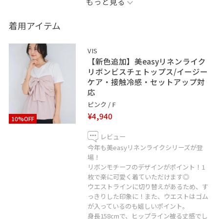
もっと見る
LINEで在庫のお問い合わせや商品、
コーディネートのご相談など
着用アイテム
是非お気軽にお問い合わせください◎
VIS
https://linevoom.line.me/user/_dRMQn5lSkSDJmKsxhm
【新色追加】美easyリネンライク
リボンビスチェトップス/イージー
ケア・接触冷感・セットアップ対
＿＿＿＿＿＿＿＿＿＿＿＿＿＿＿＿＿＿＿
応
ピンク / F
お気に入りのショップ、スタッフ、スタイリングは
¥4,940
10%OFF
♡を押していただければ【お気に入り】から
すぐにご覧いただけます◎
レビュー
今年も美easyリネンライクシリーズが登
場！
My Instagram @__37mn_
リボンモチーフのデザインがポイント！1
＿＿＿＿＿＿＿＿＿＿＿＿＿＿＿＿＿＿＿
枚で楽に可愛く着ていただけます◎
ウエストラインに切り替えがあるため、す
っきりした印象に！また、ウエストはゴム
ルミネ立川
が入っているのも嬉しいポイント。
〒190-0012
身長158cmで、ヒップライン被る丈感でし