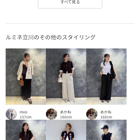
すべて見る
コットン
シフォン
シワになりにくい
シンプル
ジャケット
スカート
スカーフ
スタイルアップ
ルミネ立川のその他のスタイリング
スラックス
セットアップ
セットアップ対象商品
ソフトタッチ
タック
デイリーで活躍
デニムとの相性抜群
デニムパンツ
ニュアンスがある
ネイル
ビスチェ
ピンタック
フレアデニム
ブラウス
プルオーバー
ベルト
ベーシック
ボックスシルエット
ボリューム感
ポリエステル
miio
あかね
あかね
マニッシュ
マルチに活躍
マーメイドスカート
157cm
160cm
160cm
リネン
レイヤード風
ロングスカート
ワイドパンツ
ワイドボトム
上品
丸みのあるフォルム
伸縮性