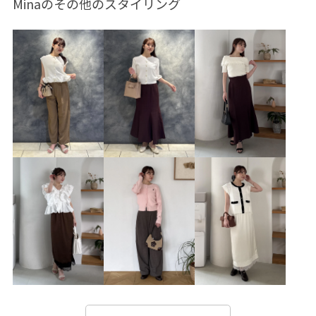
Minaのその他のスタイリング
バレッタ/ヘアクリップ
BVA16010
BVM36100
BVS36100
BVV36100
BVX76100
BVZ16060
26officecasual
setup_pickup
Ssize_akisuda
Tシャツ
VIS_2026SS_POLO
VIS_2026SS_POLO2
vis_26ssbag
vis_okazakisae_may
vis_pickuppants
vis_shikanoma
VIS_smallsize
Wbag_pickup
Wpickup_items
Wshoes_pickup
お手入れしやすい
お気に入りアイテム_pickup
きちんと感
きれいに見える
さらりとした
みんながチェックしているアイテム_pickup
やや長め
イージーケア
ウォッシャブル
オフィス
カジュアル
カットソー
キーチャーム
クッション