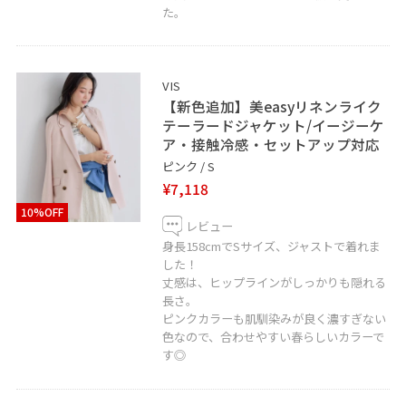
東京都立川市曙町2-1-1 4F
た。
TEL: 042-528-6135
＿＿＿＿＿＿＿＿＿＿＿＿＿＿＿＿＿＿＿
VIS
【新色追加】美easyリネンライク
テーラードジャケット/イージーケ
ア・接触冷感・セットアップ対応
ピンク / S
¥7,118
10%OFF
レビュー
身長158cmでSサイズ、ジャストで着れま
した！
丈感は、ヒップラインがしっかりも隠れる
長さ。
ピンクカラーも肌馴染みが良く濃すぎない
色なので、合わせやすい春らしいカラーで
す◎