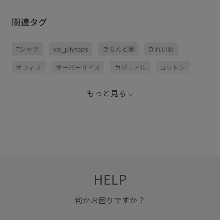
関連タグ
Tシャツ
vis_julytops
きちんと感
きれいめ
オフィス
オーバーサイズ
カジュアル
コットン
コットン100%
コーディネートしやすい
もっと見る
コーディネートのアクセント
トレンド
ニュアンスがある
フェミニン
ロゴプリント
伸縮性
体型カバー
大人可愛い
天竺
着心地が良い
程よいゆとり
薄手
透け感
HELP
何かお困りですか？