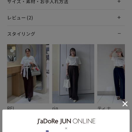
サイズ・素材・お手入れ方法
レビュー (2)
スタイリング
REI
rin
ティナ
158cm SIZE:F
156cm SIZE:F
152cm SIZE:F