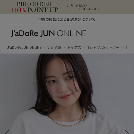
地震の影響による配送遅延について
J'aDoRe JUN ONLINE（ジャドール ジュ
ン オンライン）
J'aDoRe JUN ONLINE
VIS
(VIS)
トップス
Tシャツ/カットソー
レー