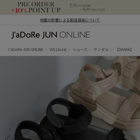
地震の影響による配送遅延について
J'aDoRe JUN ONLINE（ジャドール ジュ
ン オンライン）
J'aDoRe JUN ONLINE
VIS
(Juze)
シューズ
サンダル
【SHAKA】NEO