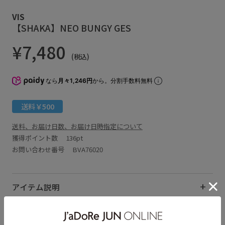
VIS
【SHAKA】NEO BUNGY GES
¥7,480
(税込)
なら
月々1,246円
から。分割手数料無料
送料￥500
送料、お届け日数、お届け日時指定について
獲得ポイント数
136pt
お問い合わせ番号 BVA76020
アイテム説明
サイズ・素材・お手入れ方法