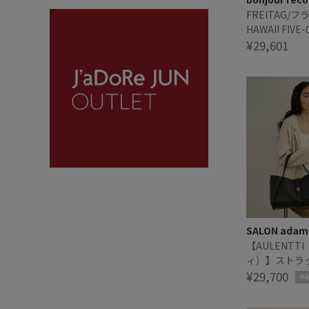
FREITAG/
HAWAII FIVE-
¥29,601
SALON adam 
【AULENTT
ィ）】ストラ
トバッグ
¥29,700
予