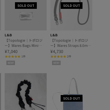
L&B
L&B
【Topologie｜トポロジ
【Topologie｜トポロジ
ー】Wares Bags Mini
ー】Wares Straps 8.0mm
Bottle Sacoche ミニボト
¥7,040
Rope Strap ロープストラ
¥4,730
ルサコッシュ
ップ
1件
2件
NEW!
NEW!