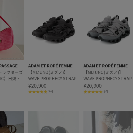
 PASSAGE
ADAM ET ROPÉ FEMME
ADAM ET ROPÉ FEMME
ャラクターズ
【MIZUNO(ミズノ)】
【MIZUNO(ミズノ)】
CNIC】日焼け
WAVE PROPHECY STRAP
WAVE PROPHECY STRAP
ンドストラップ
¥20,900
¥20,900
チ
7件
7件