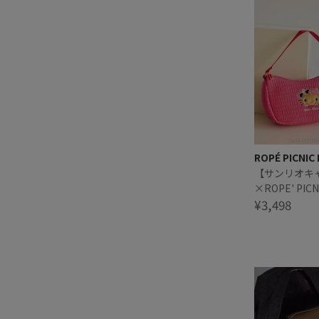
ROPÉ PICNIC
【サンリオキ
×ROPE' PI
デザイン ハ
¥3,498
付き刺繍ポー