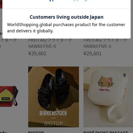
rds
bonjour records
bonjour records
フライターグ
FREITAG/フライターグ
FREITAG/フライターグ
0
HAWAII FIVE-0
HAWAII FIVE-0
¥29,601
¥29,601
rds
BIOTOP
ROPÉ PICNIC PASSAGE