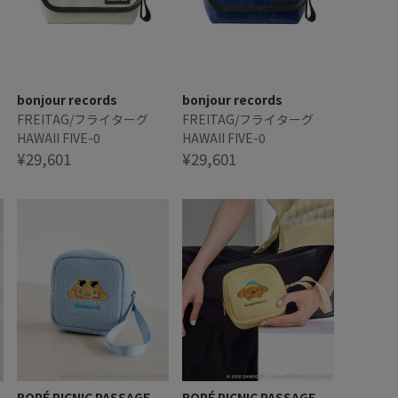
bonjour records
bonjour records
FREITAG/フライターグ
FREITAG/フライターグ
HAWAII FIVE-0
HAWAII FIVE-0
¥29,601
¥29,601
ROPÉ PICNIC PASSAGE
ROPÉ PICNIC PASSAGE