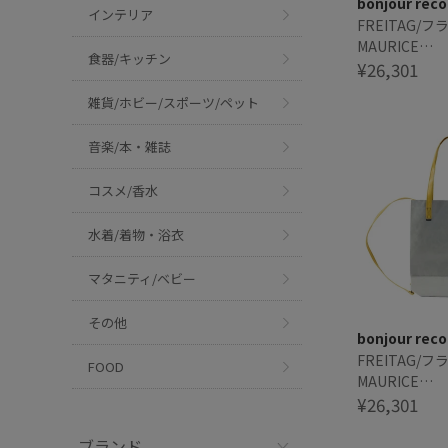
bonjour reco
インテリア
FREITAG/
MAURICE
食器/キッチン
BACKPACKAB
¥26,301
SMALL
雑貨/ホビー/スポーツ/ペット
音楽/本・雑誌
コスメ/香水
水着/着物・浴衣
マタニティ/ベビー
その他
bonjour reco
FREITAG/
FOOD
MAURICE
BACKPACKAB
¥26,301
SMALL
ブランド