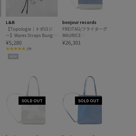
L&B
bonjour records
【Topologie｜トポロジ
FREITAG/フライターグ
ー】Wares Straps Bungee
MAURICE
Wrist Strap バンジーリス
¥5,280
BACKPACKABLE TOTE
¥26,301
トストラップ
SMALL
1件
NEW!