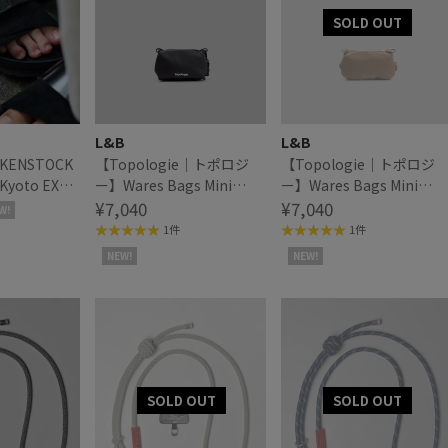
L&B
L&B
KENSTOCK
【Topologie｜トポロジ
【Topologie｜トポロジ
Kyoto EXQ
ー】Wares Bags Mini
ー】Wares Bags Mini
S
Bottle Sacoche ミニボト
¥7,040
Bottle Sacoche ミニボト
¥7,040
W!
ルサコッシュ
ルサコッシュ
1件
1件
NEW!
NEW!