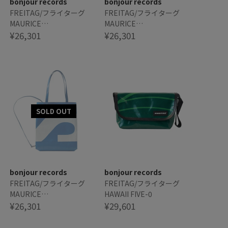
bonjour records
bonjour records
FREITAG/フライターグ
FREITAG/フライターグ
MAURICE
MAURICE
BACKPACKABLE TOTE
¥26,301
BACKPACKABLE TOTE
¥26,301
SMALL
SMALL
bonjour records
bonjour records
FREITAG/フライターグ
FREITAG/フライターグ
MAURICE
HAWAII FIVE-0
BACKPACKABLE TOTE
¥26,301
¥29,601
SMALL