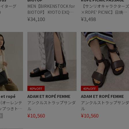
フライターグ
MEN【BIRKENSTOCK for
【サンリオキャラクター
0
BIOTOP】 KYOTO EXQ
×ROPE' PICNIC】日焼け
LEVE/LENA HS BLACK
¥34,100
デザイン ハンドストラッ
¥3,498
スクエアポーチ
40%OFF
40%OFF
et ropé
ADAM ET ROPÉ FEMME
ADAM ET ROPÉ FEMME
I（オーレンテ
アンクルストラップサンダ
アンクルストラップサン
ップつきトー
ル
ル
¥10,560
¥10,560
約