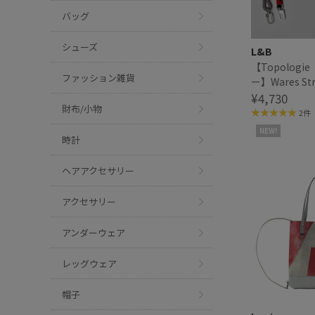
バッグ
シューズ
L&B
【Topolog
ファッション雑貨
ー】Wares St
Rope Stra
¥4,730
財布/小物
ップ
2件
NEW!
時計
ヘアアクセサリー
アクセサリー
アンダーウェア
レッグウェア
帽子