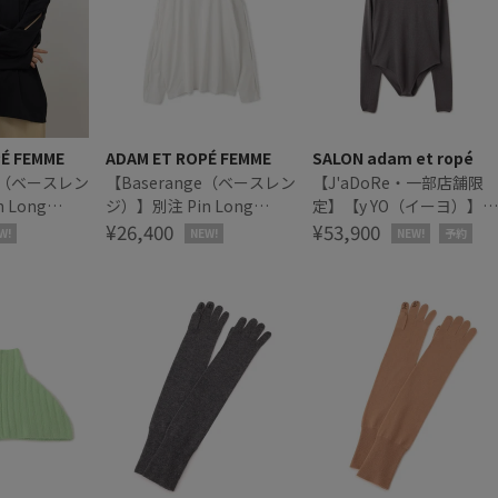
PÉ FEMME
ADAM ET ROPÉ FEMME
SALON adam et ropé
ge（ベースレン
【Baserange（ベースレン
【J'aDoRe・一部店舗限
 Long
ジ）】別注 Pin Long
定】【y YO（イーヨ）】
Sleeves
¥26,400
crew neck bodysuit / ボデ
¥53,900
W!
NEW!
NEW!
予約
ィスーツ