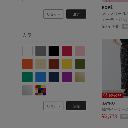
ROPÉ
メリノウール
リセット
決定
カーディガン
ル対応・イー
¥25,300
予
【J'aDoRe
カラー
サイズ】
30%OFF
JAYRO
リセット
決定
総柄イージー
¥3,773
2BU