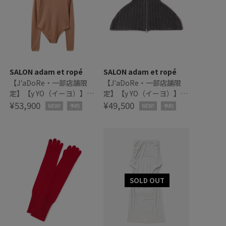
SALON adam et ropé
SALON adam et ropé
【J'aDoRe・一部店舗限
【J'aDoRe・一部店舗限
定】【y YO（イーヨ）】
定】【y YO（イーヨ）】
crew neck bodysuit / ボデ
¥53,900
zip neck warmer / ネック
¥49,500
NEW!
予約
NEW!
予約
ィスーツ
ウォーマー