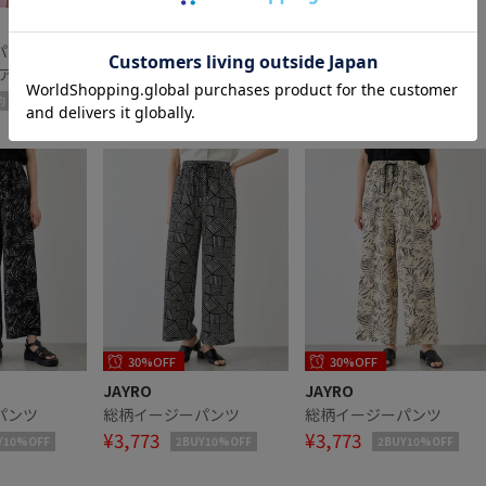
ROPÉ
ADAM ET ROPÉ FEMME
パールボタン
メリノウールパールボタン
【ASICS（アシックス）】
/アンサンブ
カーディガン/アンサンブ
GEL-NYC 2.0
ジーケア
ル対応・イージーケア
¥25,300
¥20,900
約
予約
・一部店舗限定
【J'aDoRe・一部店舗限定
サイズ】
30%OFF
30%OFF
JAYRO
JAYRO
パンツ
総柄イージーパンツ
総柄イージーパンツ
¥3,773
¥3,773
Y10%OFF
2BUY10%OFF
2BUY10%OFF