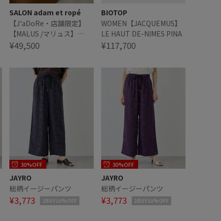
SALON adam et ropé
BIOTOP
【J'aDoRe・店舗限定】
WOMEN【JACQUEMUS】
【MALUS /マリュス】
LE HAUT DE-NIMES PINA
Diamond small signet
¥49,500
¥117,700
ring
30%OFF
30%OFF
JAYRO
JAYRO
総柄イージーパンツ
総柄イージーパンツ
¥3,773
¥3,773
2BUY10%OFF
2BUY10%OFF