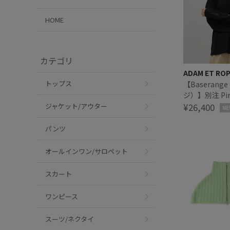
HOME
カテゴリ
ADAM ET RO
トップス
【Baseran
ジ）】別注 Pin
Sleeves
¥26,400
ジャケット/アウター
NE
パンツ
オールインワン/サロペット
スカート
ワンピース
スーツ/ネクタイ