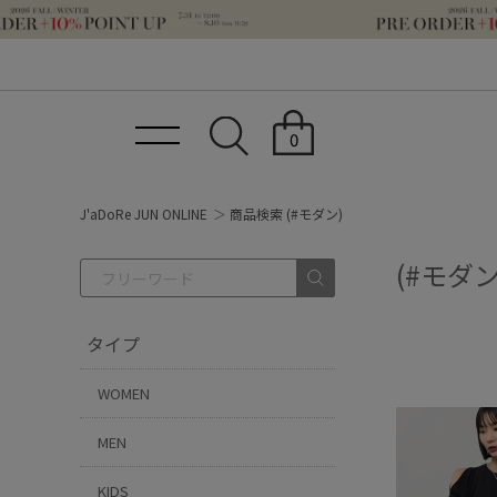
0
J'aDoRe JUN ONLINE
商品検索 (#モダン)
(#モダン
タイプ
WOMEN
MEN
KIDS