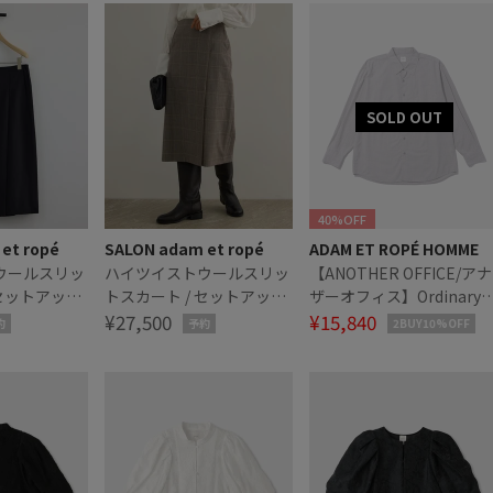
40%OFF
et ropé
SALON adam et ropé
ADAM ET ROPÉ HOMME
ウールスリッ
ハイツイストウールスリッ
【ANOTHER OFFICE/アナ
 セットアップ
トスカート / セットアップ
ザーオフィス】Ordinary
対応
¥27,500
Check Shirt
¥15,840
約
予約
2BUY10%OFF