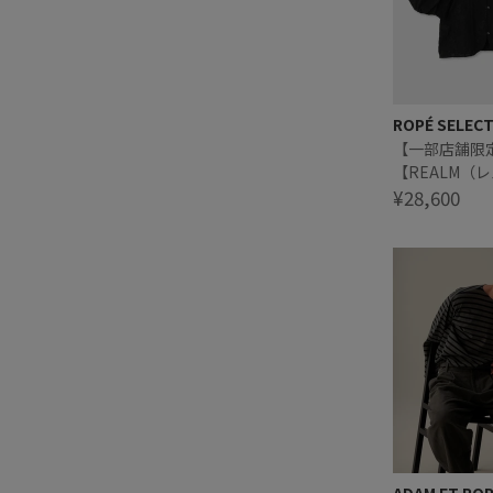
ROPÉ SELEC
【一部店舗限
【REALM（
JACQUARD P
¥28,600
BLOUSE｜
ラウス