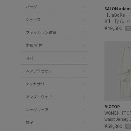
バッグ
SALON adam 
【J'aDoRe
シューズ
定】【y YO
zip neck wa
¥49,500
NE
ファッション雑貨
ウォーマー
財布/小物
時計
ヘアアクセサリー
アクセサリー
アンダーウェア
BIOTOP
レッグウェア
WOMEN【TOT
waist Jersey 
帽子
¥69,300
NE