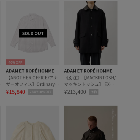
40%OFF
ADAM ET ROPÉ HOMME
ADAM ET ROPÉ HOMME
【ANOTHER OFFICE/アナ
《別注》【MACKINTOSH/
ザーオフィス】Ordinary
マッキントッシュ】 EX
Check Shirt
¥15,840
HUMBIE SL LEA
¥213,400
2BUY10%OFF
予約