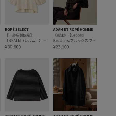
ROPÉ SELECT
ADAM ET ROPÉ HOMME
【一部店舗限定】
《別注》【Brooks
【REALM（レルム）】
Brothers/ブルックス ブラ
PUFF SLEEVE BLOUSE｜
¥30,800
ザーズ】EX NOIR OX BD
¥23,100
袖ボリュームブラウス
SHIRTS