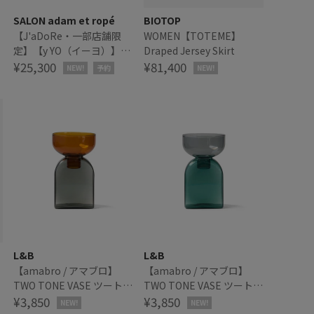
SALON adam et ropé
BIOTOP
【J'aDoRe・一部店舗限
WOMEN【TOTEME】
定】【y YO（イーヨ）】
Draped Jersey Skirt
grace long gloves / グロ
¥25,300
¥81,400
NEW!
予約
NEW!
ーブ
L&B
L&B
【amabro / アマブロ】
【amabro / アマブロ】
TWO TONE VASE ツートー
TWO TONE VASE ツートー
ンベース
¥3,850
ンベース
¥3,850
NEW!
NEW!