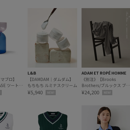
L&B
ADAM ET ROPÉ HOMME
 アマブロ】
【DAMDAM｜ダムダム】
《別注》【Brooks
VASE ツートー
もちもち ルミナスクリーム
Brothers/ブルックス ブラ
¥5,940
ザーズ】EX NOIR STRIPE
¥24,200
!
NEW!
NEW!
BD SHIRTS