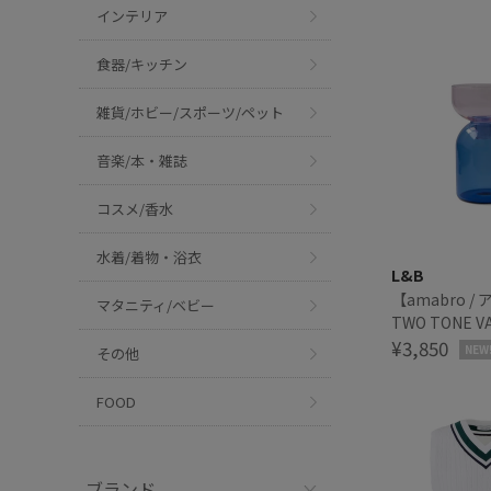
インテリア
食器/キッチン
雑貨/ホビー/スポーツ/ペット
音楽/本・雑誌
コスメ/香水
水着/着物・浴衣
L&B
【amabro /
マタニティ/ベビー
TWO TONE 
ンベース
¥3,850
NEW
その他
FOOD
ブランド