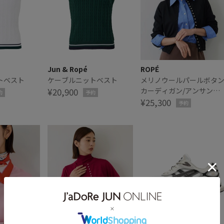
Jun & Ropé
ROPÉ
トベスト
ケーブルニットベスト
メリノウールパールボタ
¥20,900
カーディガン/アンサンブ
約
予約
ル対応・イージーケア
¥25,300
予約
【J'aDoRe・一部店舗限
サイズ】