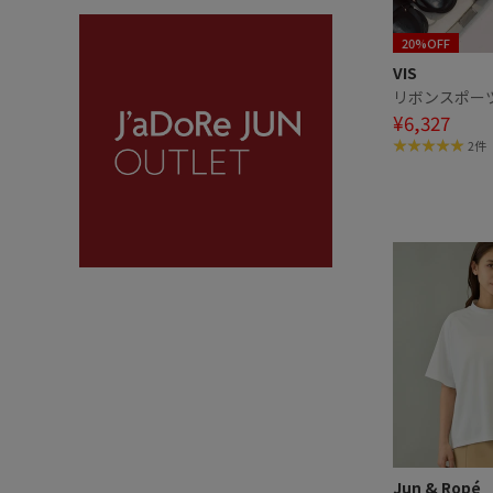
20%OFF
VIS
リボンスポー
¥6,327
2件
Jun & Ropé