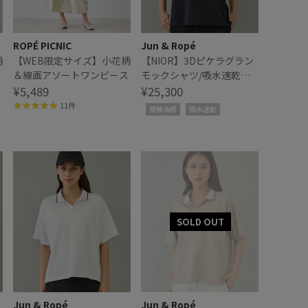
ROPÉ PICNIC
Jun & Ropé
柄
【WEB限定サイズ】小花柄
【NIOR】3Dピケラグラン
ス
＆線画アソートワンピース
モックシャツ/吸水速乾・
¥5,489
接触冷感
¥25,300
11件
接触冷感
吸水速乾
Jun & Ropé
Jun & Ropé