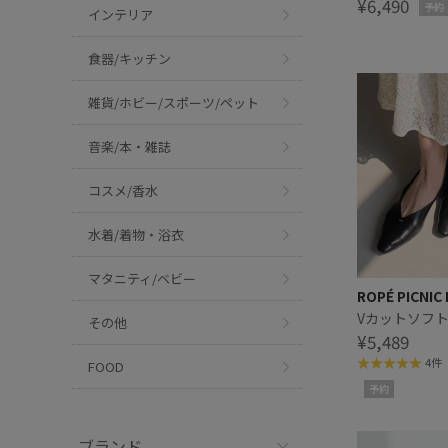
¥6,490
予約
インテリア
食器/キッチン
雑貨/ホビー/スポーツ/ペット
音楽/本・雑誌
コスメ/香水
水着/着物・浴衣
マタニティ/ベビー
ROPÉ PICNIC
Vカットソフ
その他
¥5,489
4件
FOOD
予約
ブランド