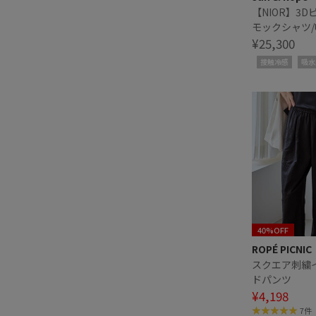
【NIOR】3
モックシャツ
接触冷感
¥25,300
接触冷感
吸水
40%OFF
ROPÉ PICNIC
スクエア刺繍
ドパンツ
¥4,198
7件