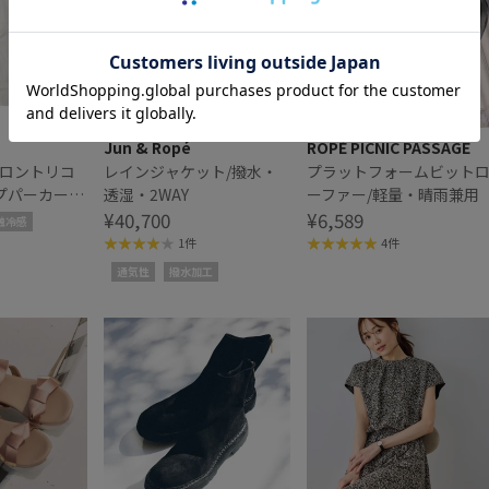
Jun & Ropé
ROPÉ PICNIC PASSAGE
イロントリコ
レインジャケット/撥水・
プラットフォームビット
プパーカー/
透湿・2WAY
ーファー/軽量・晴雨兼用
シワ・ユニセ
¥40,700
¥6,589
触冷感
1件
4件
通気性
撥水加工