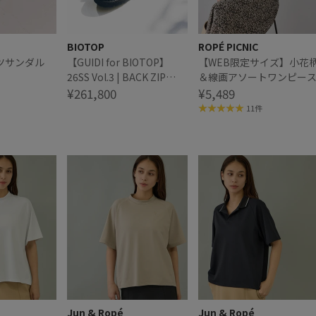
BIOTOP
ROPÉ PICNIC
ツサンダル
【GUIDI for BIOTOP】
【WEB限定サイズ】小花
26SS Vol.3 | BACK ZIP
＆線画アソートワンピー
BOOTS
¥261,800
¥5,489
11件
Jun & Ropé
Jun & Ropé