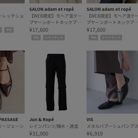
SALON adam et ropé
SALON adam et ropé
トレッチショ
【WEB限定】モヘア混テー
【WEB限定】モヘア混テ
プヤーンボートネックプル
プヤーンボートネックプ
オーバー
¥17,600
オーバー
¥17,600
!
予約
予約
ドライタッチ
予約
ドライタッチ
 PASSAGE
Jun & Ropé
VIS
リージェーン
レインパンツ/撥水・透湿
メタルバブーシュパンプ
¥31,900
¥6,919