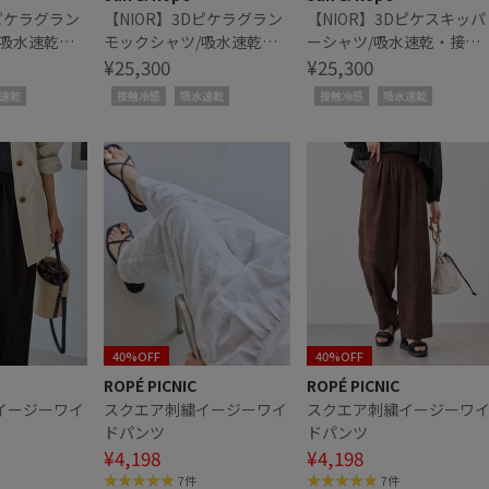
Dピケラグラン
【NIOR】3Dピケラグラン
【NIOR】3Dピケスキッパ
/吸水速乾・
モックシャツ/吸水速乾・
ーシャツ/吸水速乾・接触
接触冷感
¥25,300
冷感
¥25,300
速乾
接触冷感
吸水速乾
接触冷感
吸水速乾
40%OFF
40%OFF
ROPÉ PICNIC
ROPÉ PICNIC
イージーワイ
スクエア刺繍イージーワイ
スクエア刺繍イージーワ
ドパンツ
ドパンツ
¥4,198
¥4,198
7件
7件