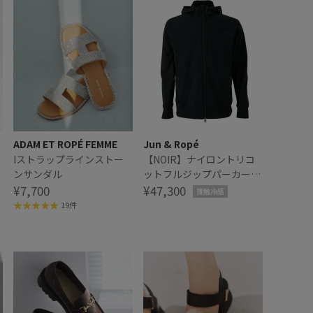
ADAM ET ROPÉ FEMME
Jun & Ropé
Iストラップラインストー
【NOIR】ナイロントリコ
ンサンダル
ットフルジップパーカー/
¥7,700
接触冷感・防シワ・ユニセ
¥47,300
接触冷感
ックス
19件