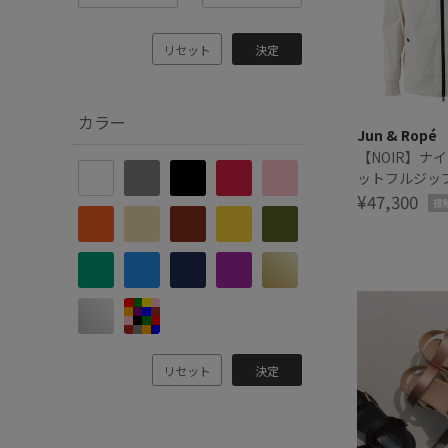
リセット
決定
カラー
Jun & Ropé
【NOIR】ナ
ットフルジッ
接触冷感・防
¥47,300
接
ックス
リセット
決定