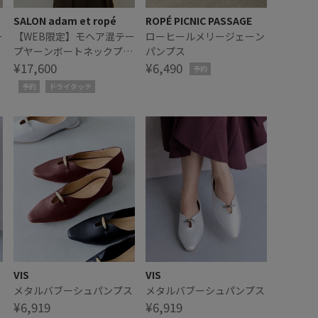
SALON adam et ropé
ROPÉ PICNIC PASSAGE
ー
【WEB限定】モヘア混テー
ローヒールメリージェーン
ル
プヤーンボートネックプル
パンプス
オーバー
¥17,600
¥6,490
予約
予約
ドライタッチ
VIS
VIS
ス
メタルバブーシュパンプス
メタルバブーシュパンプス
¥6,919
¥6,919