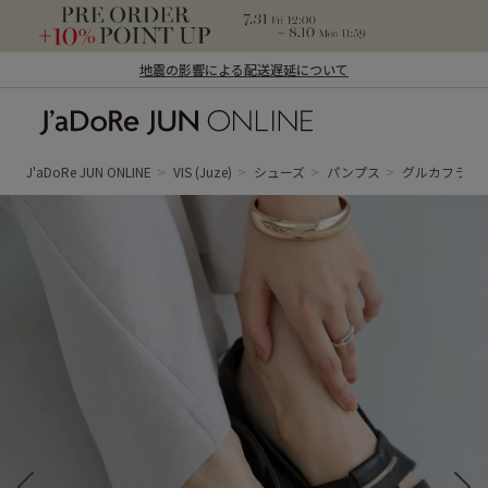
地震の影響による配送遅延について
J'aDoRe JUN ONLINE（ジャドール ジュ
ン オンライン）
J'aDoRe JUN ONLINE
VIS
(Juze)
シューズ
パンプス
グルカフラッ