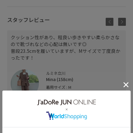
スタッフレビュー
クッション性があり、程良い歩きやすい柔らかさな
ので靴づれなどの心配は無いです◎
普段23.5cmを履いていますが、Mサイズで丁度良か
ったです！
ルミネ立川
Mina (158cm)
着用サイズ : M
カラー : キナリ (16)