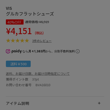
VIS
グルカフラットシューズ
40%OFF
通常価格:
¥6,919
¥4,151
(税込)
3件のレビュー
なら
月々1,383円
から。分割手数料無料
送料￥500
送料、お届け日数、お届け日時指定について
獲得ポイント数
37pt
お問い合わせ番号 BVA16010
アイテム説明