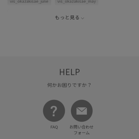
vis_okazakisae_june
vis_okazakisae_may
きれいに見える
やや長め
クッション
スラックス
もっと見る
デニムとの相性抜群
ネイル
フラットシューズ
ロングスカート
低反発
女性らしさ
抜け感
歩きやすい
甲高
疲れにくい
衝撃吸収
靴下
HELP
何かお困りですか？
FAQ
お問い合わせ
フォーム