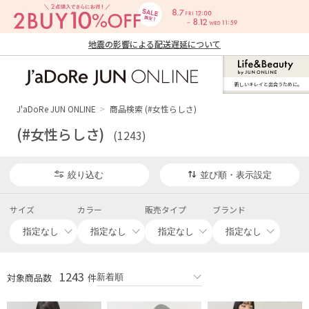
地震の影響による配送遅延について
新しいキレイと出合うために。
J'aDoRe JUN ONLINE（ジャドール ジュ
ン オンライン）
J'aDoRe JUN ONLINE
商品検索 (#女性らしさ)
(#女性らしさ)
(1243)
絞り込む
並び順・表示設定
サイズ
カラー
販売タイプ
ブランド
1243
対象商品数
件