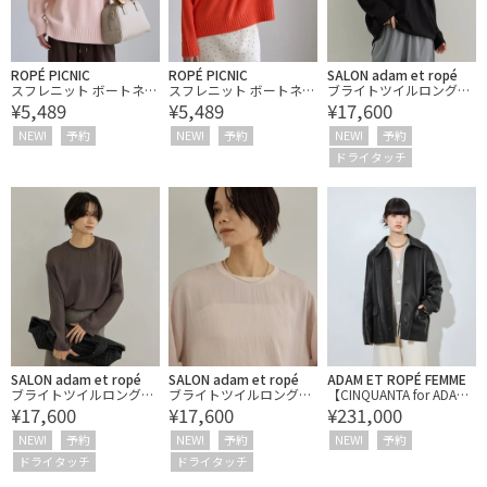
ROPÉ PICNIC
ROPÉ PICNIC
SALON adam et ropé
スフレニット ボートネッ
スフレニット ボートネッ
ブライトツイルロングス
¥5,489
¥5,489
¥17,600
クプルオーバー
クプルオーバー
リーブプルオーバー / セ
ットアップ対応・ドライ
NEW!
予約
NEW!
予約
NEW!
予約
タッチ
ドライタッチ
SALON adam et ropé
SALON adam et ropé
ADAM ET ROPÉ FEMME
ブライトツイルロングス
ブライトツイルロングス
【CINQUANTA for ADAM
¥17,600
¥17,600
¥231,000
リーブプルオーバー / セ
リーブプルオーバー / セ
ET ROPE'】別注 Leather
ットアップ対応・ドライ
ットアップ対応・ドライ
Car Coat
NEW!
予約
NEW!
予約
NEW!
予約
タッチ
タッチ
ドライタッチ
ドライタッチ