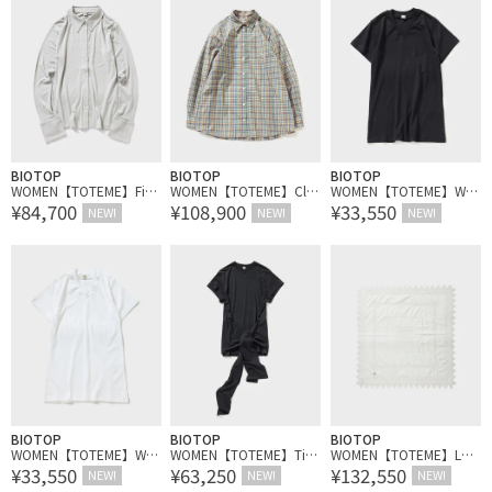
BIOTOP
BIOTOP
BIOTOP
WOMEN【TOTEME】Fitte
WOMEN【TOTEME】Clas
WOMEN【TOTEME】Wid
¥84,700
¥108,900
¥33,550
d Jersey Shirt
sic Check Shirt
e-ribbed V-neck Tee
NEW!
NEW!
NEW!
BIOTOP
BIOTOP
BIOTOP
WOMEN【TOTEME】Wid
WOMEN【TOTEME】Tie-
WOMEN【TOTEME】Lac
¥33,550
¥63,250
¥132,550
e-ribbed V-neck Tee
waist jersey top
e scarf
NEW!
NEW!
NEW!