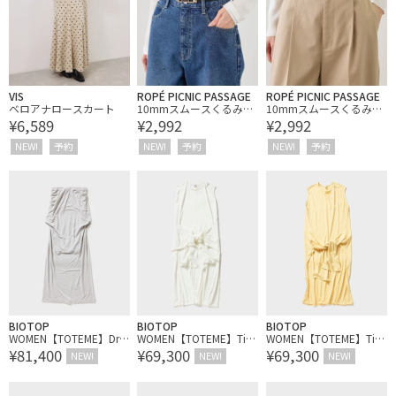
VIS
ROPÉ PICNIC PASSAGE
ROPÉ PICNIC PASSAGE
ベロアナロースカート
10mmスムースくるみビ
10mmスムースくるみビ
¥6,589
¥2,992
¥2,992
ットバックルスライドベ
ットバックルスライドベ
ルト
ルト
NEW!
予約
NEW!
予約
NEW!
予約
BIOTOP
BIOTOP
BIOTOP
WOMEN【TOTEME】Dra
WOMEN【TOTEME】Tie-
WOMEN【TOTEME】Tie-
¥81,400
¥69,300
¥69,300
ped Jersey Skirt
waist Jersey Dress
waist Jersey Dress
NEW!
NEW!
NEW!