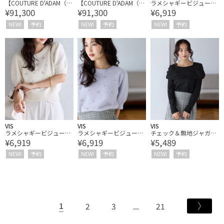
【COUTURE D'ADAM（ク
【COUTURE D'ADAM（ク
ラメシャギービジューニ
¥91,300
¥91,300
¥6,919
チュール ド アダム） for
チュール ド アダム） for
ットプルオーバー
SALON】Cottage Coat /
SALON】Cottage Coat /
NEW!
予約
NEW!
予約
NEW!
予約
Mohair Shaggy
Mohair Shaggy
VIS
VIS
VIS
ラメシャギービジューニ
ラメシャギービジューニ
チェック＆無地ジャガー
¥6,919
¥6,919
¥5,489
ットプルオーバー
ットプルオーバー
ドオフショル風プルオー
バー
NEW!
予約
NEW!
予約
NEW!
予約
1
2
3
21