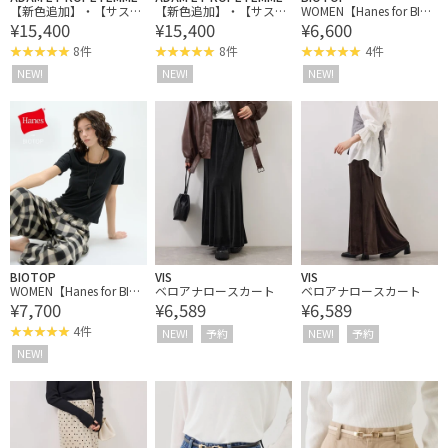
【新色追加】・【サステ
【新色追加】・【サステ
WOMEN【Hanes for BIOT
¥15,400
¥15,400
¥6,600
ナブル】タイプライター
ナブル】タイプライター
OP】TRIBLEND SLEEVEL
TEEブラウス
TEEブラウス
ESS SHIRTS 2P
8件
8件
4件
NEW!
NEW!
NEW!
BIOTOP
VIS
VIS
WOMEN【Hanes for BIOT
ベロアナロースカート
ベロアナロースカート
¥7,700
¥6,589
¥6,589
OP】TRIBLEND CREW N
ECK T-SHIRTS 2P EX
4件
NEW!
予約
NEW!
予約
NEW!