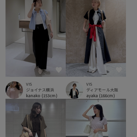
VIS
VIS
ジョイナス横浜
ディアモール大阪
kanako
(153cm)
ayaka
(166cm)