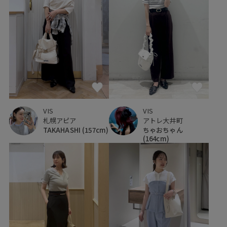
VIS
VIS
札幌アピア
アトレ大井町
TAKAHASHI
(157cm)
ちゃおちゃん
(164cm)