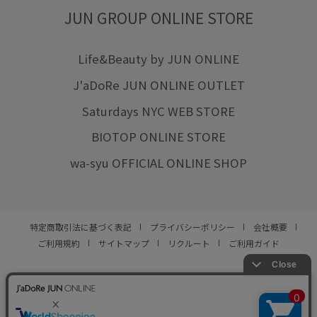
JUN GROUP ONLINE STORE
Life&Beauty by JUN ONLINE
J'aDoRe JUN ONLINE OUTLET
Saturdays NYC WEB STORE
BIOTOP ONLINE STORE
wa-syu OFFICIAL ONLINE SHOP
特定商取引法に基づく表記
プライバシーポリシー
会社概要
ご利用規約
サイトマップ
リクルート
ご利用ガイド
YOU ARE CULTURE.
© JUN CO.,LTD. ALL RIGHTS RESERVED.