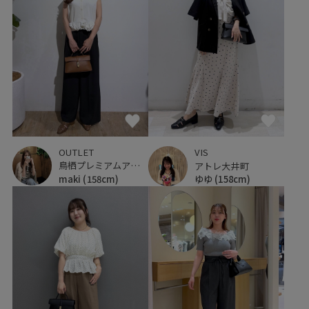
OUTLET
VIS
鳥栖プレミアムアウトレット
アトレ大井町
maki
(158cm)
ゆゆ
(158cm)