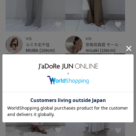
VIS
VIS
ルミネ北千住
京阪百貨店 モール京橋店
MIURA
(159cm)
misaki
(156cm)