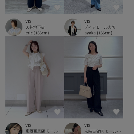
VIS
VIS
天神地下街
ディアモール大阪
eric
(166cm)
ayaka
(166cm)
VIS
VIS
京阪百貨店 モール京橋店
京阪百貨店 モール京橋店