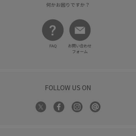
何かお困りですか？
FAQ
お問い合わせ
フォーム
FOLLOW US ON