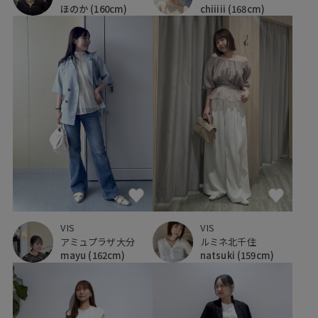
ほのか
(160cm)
chiiiii
(168cm)
VIS
VIS
アミュプラザ大分
ルミネ北千住
mayu
(162cm)
natsuki
(159cm)