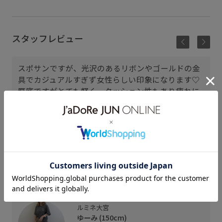
スタッフレビュー
スポサンですが、光沢のあるリボンやゴールドの金
具でカジュアルすぎず女性らしい印象になります♡
厚底ですがとても軽く、クッション性もあり疲れに
くいです◎
足のサイズが23.0cmで前回Mサイズを着用し、少し
余裕があったのでSサイズを着用しましたが、ちょ
うどいいサイズ感でした！
着用したベージュ(28)は肌馴染みがよく甘めなお洋
服とも相性◎で、ヒールは疲れるけどかわいいサン
ダルを履きたい時におすすめです♡
ルミネ大宮
ゆーみ (150cm)