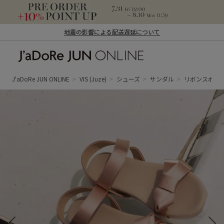
地震の影響による配送遅延について
J'aDoRe JUN ONLINE（ジャドール ジュ
ン オンライン）
J'aDoRe JUN ONLINE
VIS
(Juze)
シューズ
サンダル
リボンスポー