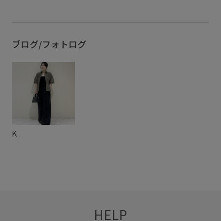
クッション性
サイズ調整
サテン
サンダル
スカート
スタイルアップ
ストラップ
スニーカー
スポーツ
スポーツサンダル
デニム合わせ
ブログ/フォトログ
ベルクロ
ワンピース
上品
光沢感
合わせやすい
歩きやすい
疲れにくい
華やか
衝撃吸収
K
HELP