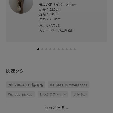
普段の足サイズ： 23.0cm
足長： 22.5cm
足幅： 9.0cm
足囲： 20.0cm
着用サイズ : S
カラー : ベージュ系 (28)
関連タグ
2BUY10%OFF対象商品
vis_26ss_summergoods
Wshoes_pickup
しっかりフィット
ふかふか
インソール
エレガント
カジュアル
クッション
もっと見る