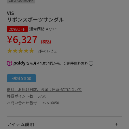
2BUY10%OFF
VIS
リボンスポーツサンダル
20%OFF
通常価格:
¥7,909
¥6,327
(税込)
2件のレビュー
なら
月々1,054円
から。分割手数料無料
送料￥500
送料、お届け日数、お届け日時指定について
獲得ポイント数
57pt
お問い合わせ番号 BVA16050
アイテム説明