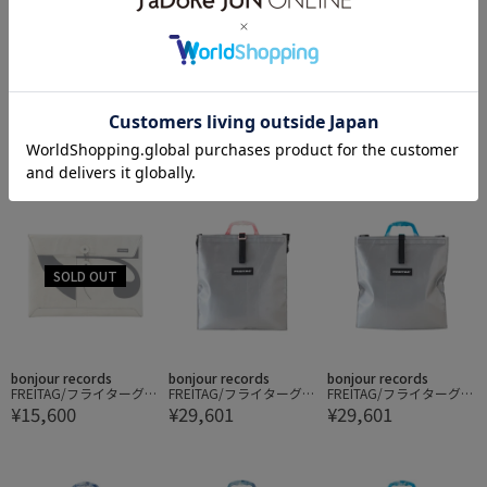
bonjour records
bonjour records
bonjour records
FREITAG/フライターグ F
FREITAG/フライターグ F
FREITAG/フライターグ F
¥15,600
¥15,600
¥15,600
411 SLEEVE for Laptop
411 SLEEVE for Laptop
411 SLEEVE for Laptop
13/14 PADDED LAPTOP
13/14 PADDED LAPTOP
13/14 PADDED LAPTOP
ENVELOPE
ENVELOPE
ENVELOPE
bonjour records
bonjour records
bonjour records
FREITAG/フライターグ F
FREITAG/フライターグ C
FREITAG/フライターグ C
¥15,600
¥29,601
¥29,601
411 SLEEVE for Laptop
OOL BAG
OOL BAG
13/14 PADDED LAPTOP
ENVELOPE