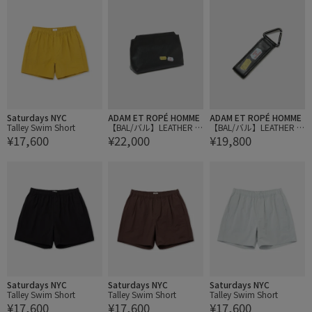
Saturdays NYC
ADAM ET ROPÉ HOMME
ADAM ET ROPÉ HOMME
Talley Swim Short
【BAL/バル】LEATHER P
【BAL/バル】LEATHER K
¥17,600
¥22,000
¥19,800
OUCH CASE
EY CASE
Saturdays NYC
Saturdays NYC
Saturdays NYC
Talley Swim Short
Talley Swim Short
Talley Swim Short
¥17,600
¥17,600
¥17,600