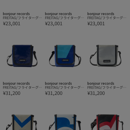
bonjour records
bonjour records
bonjour records
FREITAG/フライターグ H
FREITAG/フライターグ H
FREITAG/フライターグ H
¥23,001
¥23,001
¥23,001
EINZ CROSSBODY EXTR
EINZ CROSSBODY EXTR
EINZ CROSSBODY EXTR
A SMALL
A SMALL
A SMALL
bonjour records
bonjour records
bonjour records
FREITAG/フライターグ F
FREITAG/フライターグ F
FREITAG/フライターグ F
¥31,200
¥31,200
¥31,200
RAN CROSSBODY SMALL
RAN CROSSBODY SMALL
RAN CROSSBODY SMALL