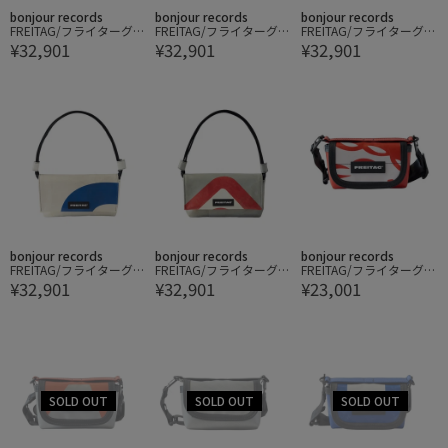
bonjour records
bonjour records
bonjour records
FREITAG/フライターグ L
FREITAG/フライターグ L
FREITAG/フライターグ L
¥32,901
¥32,901
¥32,901
AURA SHOULDER BAG S
AURA SHOULDER BAG S
AURA SHOULDER BAG S
MALL
MALL
MALL
bonjour records
bonjour records
bonjour records
FREITAG/フライターグ L
FREITAG/フライターグ L
FREITAG/フライターグ H
¥32,901
¥32,901
¥23,001
AURA SHOULDER BAG S
AURA SHOULDER BAG S
EINZ CROSSBODY EXTR
MALL
MALL
A SMALL