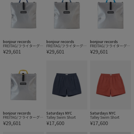
bonjour records
bonjour records
bonjour records
FREITAG/フライターグ C
FREITAG/フライターグ C
FREITAG/フライターグ C
¥29,601
¥29,601
¥29,601
OOL BAG
OOL BAG
OOL BAG
bonjour records
Saturdays NYC
Saturdays NYC
FREITAG/フライターグ C
Talley Swim Short
Talley Swim Short
¥29,601
¥17,600
¥17,600
OOL BAG