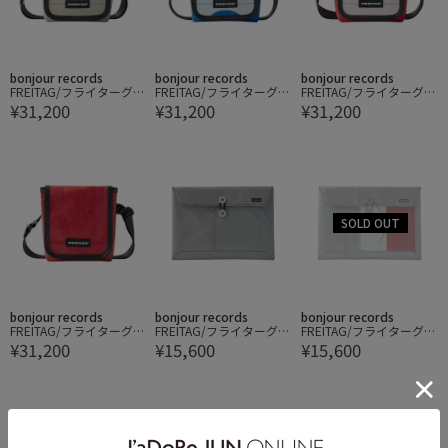
bonjour records
bonjour records
bonjour records
FREITAG/フライターグ F
FREITAG/フライターグ F
FREITAG/フライターグ F
¥31,200
¥31,200
¥31,200
RAN CROSSBODY SMALL
RAN CROSSBODY SMALL
RAN CROSSBODY SMALL
bonjour records
bonjour records
bonjour records
FREITAG/フライターグ F
FREITAG/フライターグ F
FREITAG/フライターグ F
¥31,200
¥15,600
¥15,600
RAN CROSSBODY SMALL
411 SLEEVE for Laptop
411 SLEEVE for Laptop
13/14 PADDED LAPTOP
13/14 PADDED LAPTOP
ENVELOPE
ENVELOPE