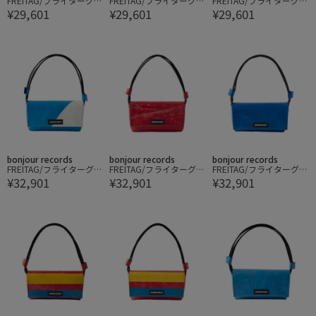
FREITAG/フライターグ H
FREITAG/フライターグ H
FREITAG/フライターグ H
¥29,601
¥29,601
¥29,601
AWAII FIVE-0
AWAII FIVE-0
AWAII FIVE-0
bonjour records
bonjour records
bonjour records
FREITAG/フライターグ L
FREITAG/フライターグ L
FREITAG/フライターグ L
¥32,901
¥32,901
¥32,901
AURA SHOULDER BAG S
AURA SHOULDER BAG S
AURA SHOULDER BAG S
MALL
MALL
MALL