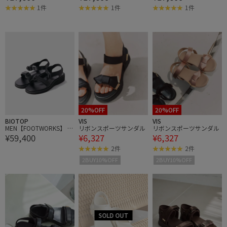
1件
1件
1件
20%OFF
20%OFF
BIOTOP
VIS
VIS
MEN【FOOTWORKS】 N
リボンスポーツサンダル
リボンスポーツサンダル
¥59,400
¥6,327
¥6,327
ew Sandals with Velcro
Straps in Smooth Leathe
2件
2件
r
2BUY10%OFF
2BUY10%OFF