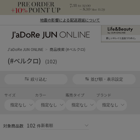
地震の影響による配送遅延について
新しいキレイと出合うために。
J'aDoRe JUN ONLINE（ジャドール ジュ
ン オンライン）
J'aDoRe JUN ONLINE
商品検索 (#ベルクロ)
(#ベルクロ)
(102)
絞り込む
並び順・表示設定
サイズ
カラー
販売タイプ
ブランド
102
対象商品数
件