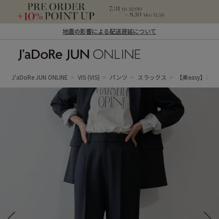
地震の影響による配送遅延について
J'aDoRe JUN ONLINE（ジャドール ジュ
ン オンライン）
J'aDoRe JUN ONLINE
VIS
(VIS)
パンツ
スラックス
【美easy】