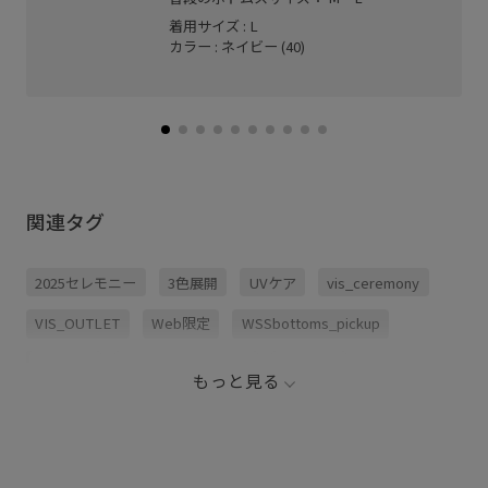
着用サイズ : L
カラー : ネイビー (40)
関連タグ
2025セレモニー
3色展開
UVケア
vis_ceremony
VIS_OUTLET
Web限定
WSSbottoms_pickup
きれいめ
きれいめカジュアル
しなやか
もっと見る
イージーケア
カジュアル
グリーン
グレー
ゴム仕様
シルエットがきれい
シワになりにくい