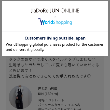
スタッフレビュー
167cmでMサイズ着用。
丈感は足首がしっかり隠れる長さです。
ウエストも薄いインナー1枚をタックインできる大
きさでした！
タックのおかげで凄くスタイルアップしました^^
生地感もサラサラしていて夏でも履いていただける
と思います！
洗濯機で洗濯もできるのでお手入れも楽です◎
鹿児島山形屋
RIN (169cm)
骨格： ストレート
パーソナルカラー： イエベ春
普段のボトムスサイズ： M～L