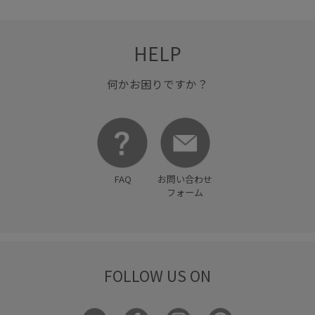
ジャケット
ジャストウエスト
スカート
スタイリング
スラックス
セットアップ
タック
HELP
ツイル生地
ネイビー
パンツ
ビスチェ
フェミニン
ブラウス
ヘビロテ
ベスト
何かお困りですか？
ベージュ
ペプラム
ボウタイ
ワイドパンツ
上品
光沢感
入園式
卒園式入学式
卒業式入学式
合わせやすい
学校行事
幅広
FAQ
お問い合わせ
快適
快適な着心地
春夏
機能性アイテム_outlet
フォーム
洗濯OK
涼しげ
着心地が良い
美easy
美easy_25ss
美シルエット
脚長効果
金ボタン
防シワ
FOLLOW US ON