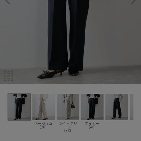
ベージュ系
ライトグリ
ネイビー
(28)
ーン
(40)
(33)