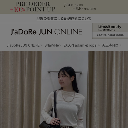
地震の影響による配送遅延について
新しいキレイと出合うために。
J'aDoRe JUN ONLINE（ジャドール ジュ
ン オンライン）
J'aDoRe JUN ONLINE
SNaP/Me
SALON adam et ropé
天王寺MIO
mi