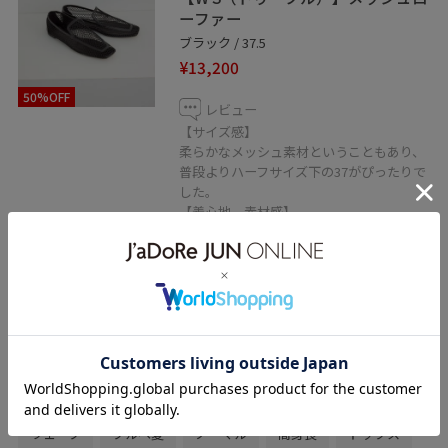
ーファー
ブラック / 37.5
¥13,200
50%OFF
レビュー
【サイズ感】
柔らかなメッシュ素材ということもあり、
普段よりハーフサイズ下の37がぴったりで
した。
【着心地、素材感】
履き馴染みの良い素材で、クッションもし
っかりしており歩きやすいです。
関連タグ
春コーデ
初夏コーデ
夏コーデ
お出かけコーデ
大人カジュアル
パンツスタイル
SALON adam et ropé
ウェーブ
ブルべ夏
ノーマル
高身長
トップス