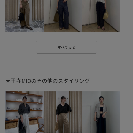
ストレスフリー
ストレッチ性
タック
チュール
テーパード
テーパードシルエット
デイリーで活躍
デイリー使い
トレンド感
ナイロン
ナチュラル
ニュアンスがある
ノースリーブ
フィット感
すべて見る
ブラウス
ベルト
ポケット付き
ポリエステル
ミニマル
ミリタリーテイスト
メッシュ
天王寺MIOのその他のスタイリング
メッシュ素材
モード感
ワンピース
ヴィンテージ
ヴィンテージ感
上品
体型カバー
優雅
凹凸感
合わせやすい
幅広
快適
快適なはき心地
抜け感
牛革
着回しやすい
立体感
耐久性
身体にフィット
通気性
長く使える
長さ調節可能