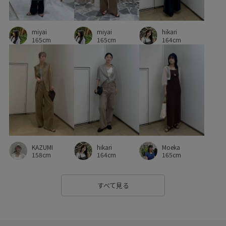
miyai
miyai
hikari
165cm
165cm
164cm
KAZUMI
Moeka
hikari
158cm
165cm
164cm
すべて見る