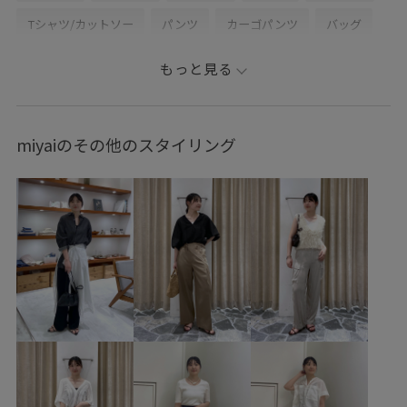
Tシャツ/カットソー
パンツ
カーゴパンツ
バッグ
ハンドバッグ
シューズ
ローファー
SHA36010
もっと見る
SHM36220
SHS26040
SHX26030
2512JUNPRESS対象商品
26SS_salon_BAGSHOSE
miyaiのその他のスタイリング
26SS_salon_BAG_SHOSE
26SS_salon_pant
26SS_salon_weblimited
Vネック
WEB限定
きれいに見える
きれいめ
こなれ感
アクセサリー
アームカバー
ウエストタック
オフィス
カジュアル
カバー力
カーディガン
コーディネートしやすい
ゴム仕様
シアー
シボ感
シャツ
ジャケット
スカート
スクエアトゥ
スタイルアップ
スッキリ