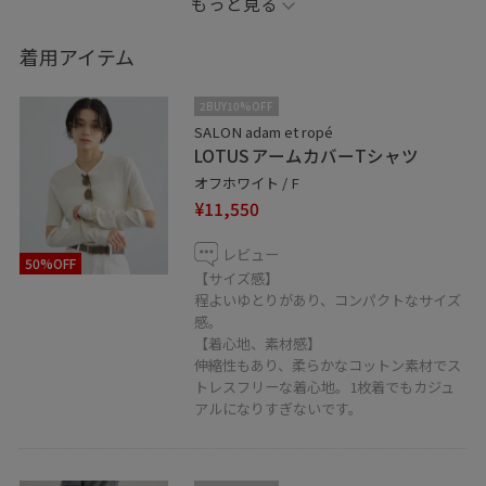
もっと見る
すぎず、こなれ感のある着こなしにしてくれます。
着用アイテム
_ _ _ _ _ _ _ _ _ _ _ _ _ _ _
2BUY10%OFF
✏︎Information
SALON adam et ropé
LOTUS アームカバーTシャツ
◼︎フォロー
オフホワイト / F
コーディネートを気に入って頂けたら
¥11,550
アイコンクリック→“♡フォローする”
を押して頂けると励みになります！
レビュー
50%OFF
【サイズ感】
◼︎ LINE接客やってます！
程よいゆとりがあり、コンパクトなサイズ
感。
商品のお問い合わせや在庫確認など、LINEにてお気軽に
【着心地、素材感】
お問い合わせ下さい。スタッフがお返事をさせて頂きま
伸縮性もあり、柔らかなコットン素材でス
す。
トレスフリーな着心地。1枚着でもカジュ
アルになりすぎないです。
LINEでサロン アダム エ ロぺ天王寺MIO店スタッフに相談
は【友達だち追加】をタップをして下さい。