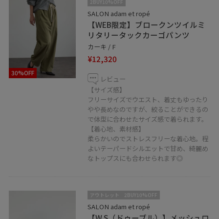
2BUY10%OFF
SALON adam et ropé
【WEB限定】ブロークンツイルミ
リタリータックカーゴパンツ
カーキ / F
¥12,320
30%OFF
レビュー
【サイズ感】
フリーサイズでウエスト、着丈もゆったり
やや長めなのですが、絞ることができるの
で体型に合わせたサイズ感で着られます。
【着心地、素材感】
柔らかいのでストレスフリーな着心地。程
よいテーパードシルエットで甘め、綺麗め
なトップスにも合わせられます◎
アウトレット
2BUY10%OFF
SALON adam et ropé
【W S（ドゥーブル）】メッシュロ