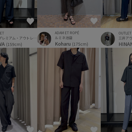
ADAM ET ROPÉ
ET
OUTLET
ルミネ池袋
佐野プレミアム・アウトレット
Koharu
WA
HINA
(175cm)
(159cm)