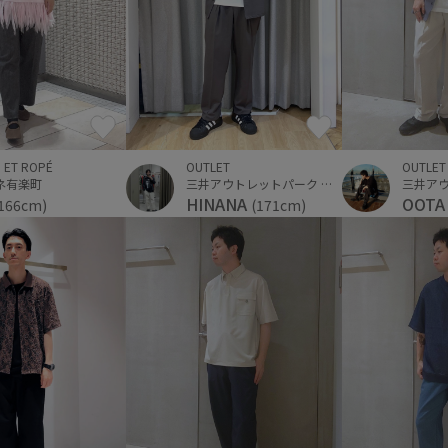
OUTLET
 ET ROPÉ
OUTLET
三井アウトレットパーク ジャズドリーム長島
ネ有楽町
HINANA
OOT
(171cm)
166cm)