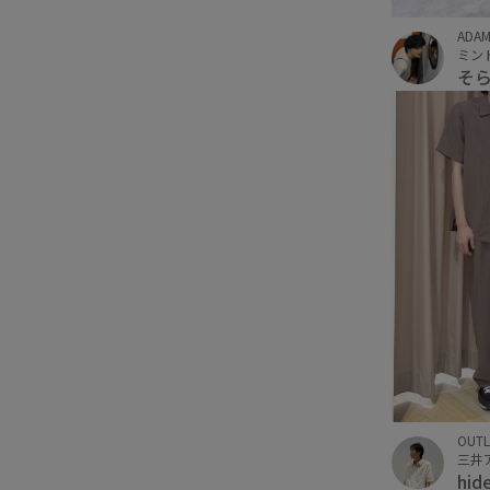
ADAM
ミン
そ
OUTL
hid