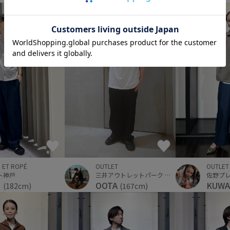
OUTLET
 ET ROPÉ
OUTLET
ト神戸
三井アウトレットパーク 横浜ベイサイド
KUW
ら
OOTA
(182cm)
(167cm)