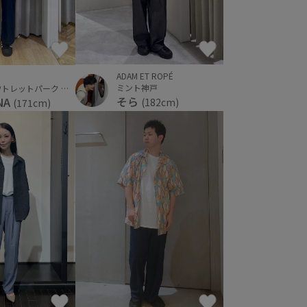
ADAM ET ROPÉ
ミント神戸
三井アウトレットパーク ジャズドリーム長島
そら
NA
(182cm)
(171cm)