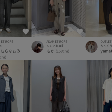
ADAM ET ROPÉ
 ET ROPÉ
OUTLET
ルミネ有楽町
店
もか
つむらなおみ
yama
(158cm)
9cm)