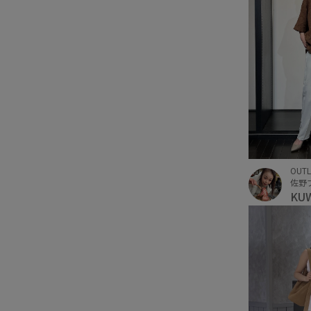
OUTL
KU