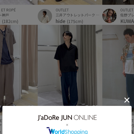
 ET ROPÉ
OUTLET
OUTLET
ト神戸
三井アウトレットパーク 仙台港
ら
KUW
hide
(182cm)
(175cm)
ET
ADAM ET ROPÉ
OUTLET
三井アウトレットパーク 仙台港
ミント神戸
e
そら
OOT
(175cm)
(182cm)