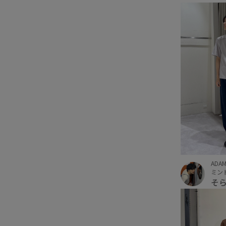
ADAM
ミン
そ