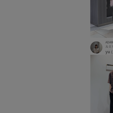
ADAM
ルミ
yu
(