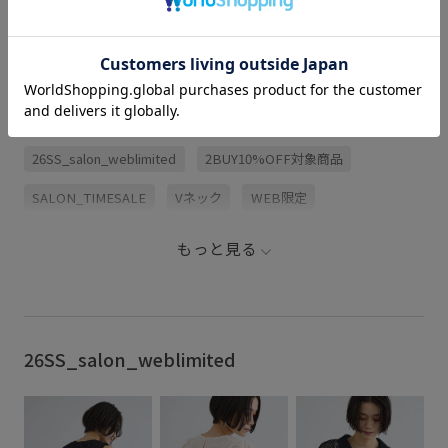
関連タグ
26SS_salon_weblimited
2BUY10%OFF対象商品
SALON_TIMESALE
Vネック
WEB限定
さらりとした
アンサンブル
カーディガン
サテン
もっと見る
シアー
シャープ
スッキリ
スッキリ見え
センシュアル
トップス
ドライ
ドライタッチ
ニット
ニット素材
バランスが良い
フィット感
26SS_salon_weblimited
プルオーバー
ボリューム感
リブニット
レイヤードスタイル
ワイドシルエット
上品