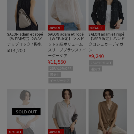
伸縮性
光沢感
冷房対策
夏の機能素材アイテム
快適
抜け感
日差し対策
春夏
活躍する一着
清涼感
締め付けない
透け感
通気性
30%OFF
40%OFF
SALON adam et ropé
SALON adam et ropé
SALON adam et ropé
【WEB限定】2WAY
【WEB限定】ラメド
【WEB限定】ハンド
長く使える
ナップサック / 撥水
ット刺繍ボリューム
クロシェカーディガ
¥13,200
スリーブブラウス / イ
ン
¥9,240
ージーケア
¥11,550
2BUY10%OFF
2BUY10%OFF
通気性
通気性
イージーケア
40%OFF
40%OFF