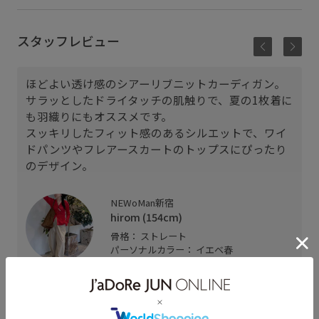
スタッフレビュー
ほどよい透け感のシアーリブニットカーディガン。
サラッとしたドライタッチの肌触りで、夏の1枚着に
も羽織りにもオススメです。
スッキリしたフィット感のあるシルエットで、ワイ
ドパンツやフレアースカートのトップスにぴったり
のデザイン。
NEWoMan新宿
hirom (154cm)
骨格： ストレート
パーソナルカラー： イエベ春
普段のトップスサイズ： M
着用サイズ : F
カラー : レッド (60)