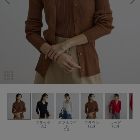
ブラック
オフホワイ
ブラウン
レッド
(01)
ト
(22)
(60)
(15)