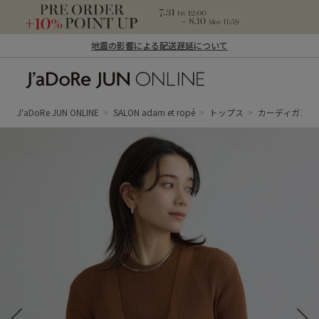
地震の影響による配送遅延について
J'aDoRe JUN ONLINE（ジャドール ジュ
ン オンライン）
J'aDoRe JUN ONLINE
SALON adam et ropé
トップス
カーディガン