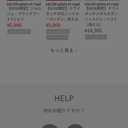
SALON adam et ropé
SALON adam et ropé
SALON adam et ropé
【WEB限定】ジョル
【WEB限定】ドライ
【WEB限定】ドライ
ジュ・ブラックアー
タッチポロニットカ
タッチメタルボタン
トTシャツ
ーディガン / 洗える
ニットジレ / ベスト
¥5,940
¥9,900
［洗える］
¥14,300
2BUY10%OFF
2BUY10%OFF
ドライタッチ
ドライタッチ
もっと見る
HELP
何かお困りですか？