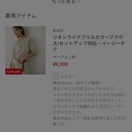
もっと見る
お気に入りしていただくと、気になったコーディネート
や商品がチェックしやすくなります。
着用アイテム
※記載のないアイテムはスタッフ私物です。
ROPÉ
※店頭及び屋外での撮影画像は、光の当たり具合で色味
リネンライクフリルカラーブラウ
が異なって見える場合がございます。
ス/セットアップ対応・イージーケ
ア
商品の色味はスタジオ撮影の画像をご参照下さい。
ベージュ / 38
¥9,900
LINE接客も承ってます！
50%OFF
お取り置きなどもお伺い出来ますので、お気軽にメッセ
レビュー
ージ送ってください！
身長156cm、38サイズ着用。
程よくゆとりのあるジャストサイズ。
リネン見えするようなポリエステル100%
で甘すぎないフリルがおすすめポイント。
ドライタッチで肌離れよく汗ばむシーズン
にぴったりです。
長めの袖もシアー感ある素材で涼しげな印
象で◎