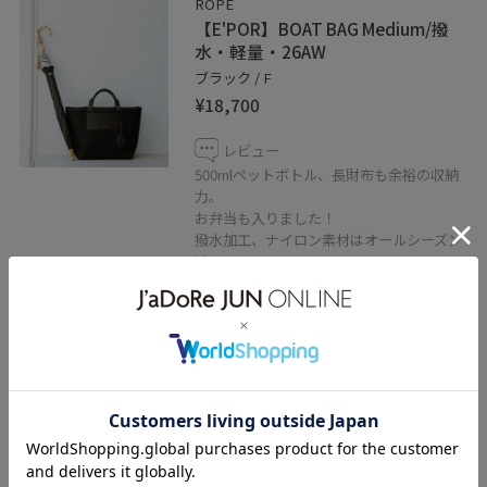
ROPÉ
【E'POR】BOAT BAG Medium/撥
水・軽量・26AW
ブラック / F
¥18,700
レビュー
500mlペットボトル、長財布も余裕の収納
力。
お弁当も入りました！
撥水加工、ナイロン素材はオールシーズン
嬉しい、
キレイめに持てるカジュアルバッグ。
太めのストラップ付きでショルダーや斜め
がけ可能。
関連タグ
春コーデ
初夏コーデ
夏コーデ
お仕事コーデ
授業参観日コーデ
デートコーデ
お出かけコーデ