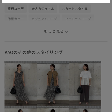
旅行コーデ
大人カジュアル
スカートスタイル
体型カバー
カジュアルコーデ
フェミニンコーデ
シンプルコーデ
きれいめコーデ
ベーシック
ROPÉ
もっと見る
ストレート
ブルべ夏
ノーマル
トップス
シャツ/ブラウス
スカート
バッグ
トートバッグ
KAOのその他のスタイリング
GGC26070
GGH26130
GGX86460
26SS_ROPÉ
2WAYで使える
BOAT_BAG
E'POR_medium
EPOR_INSTAGRAM2
popup0206
RainGoods
ROPÉ BLOUSE
ROPÉ TOPS
ROPÉ_RECOMMEND BOTTOMS
ROPÉ_SETUP
ROPÉ_オフィスカジュアル
ROPÉ_シアートップス