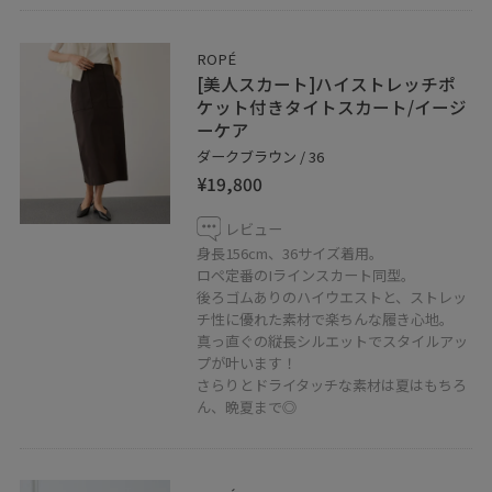
ROPÉ
[美人スカート]ハイストレッチポ
ケット付きタイトスカート/イージ
ーケア
ダークブラウン / 36
¥19,800
レビュー
身長156cm、36サイズ着用。
ロペ定番のIラインスカート同型。
後ろゴムありのハイウエストと、ストレッ
チ性に優れた素材で楽ちんな履き心地。
真っ直ぐの縦長シルエットでスタイルアッ
プが叶います！
さらりとドライタッチな素材は夏はもちろ
ん、晩夏まで◎