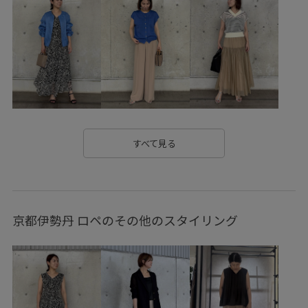
ROPÉ_美人スカート
setup_pickup
Spring BLOUSE
Sサイズフェア対象
Vネック
Wbag_pickup
【E'POR】
きちんと感
きれいめ
きれいめカジュアル
たっぷり入る
アシンメトリー
イージーケア
エレガント
オフィス
カジュアル
すべて見る
カーディガン
シワになりにくい
ジャケット
ジャケット合わせ
ジレ
スエード
スッキリ
京都伊勢丹 ロペのその他のスタイリング
ストレッチ性
セットアップ
セットアップ対象商品
セミフレア
タイト
タイトスカート
デイリー使い
デニムに合わせる
ナイロン
ナチュラル
ニット
ノーカラージャケット
ハイウエスト
バランスが良い