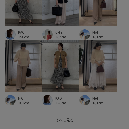
パンツ
パンプス
フェミニン
フリル
フレアパンツ
ブラウス
ベルト
ボイル
ボイル素材
ポケット付き
マニッシュ
リネン
KAO
CHIE
MAI
156cm
162cm
161cm
リラックススタイル
上品
主役アイテム
五分袖
伸縮性
冷んやり
動きやすい
収納力
合わせやすい
吸水速乾
型崩れしにくい
夏場でも快適
大容量
幅広
快適
撥水加工
撥水性
撥水素材
旅行
普段使い
活躍する一着
MAI
KAO
MAI
美シルエット
羽織としても使える
自宅で洗える
161cm
156cm
161cm
華やか
薄手
透け感
通勤バッグ
高級感
すべて見る