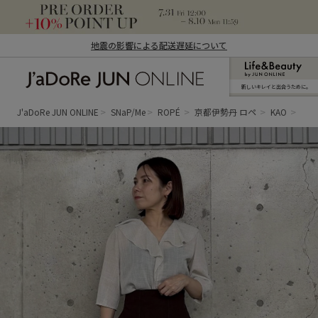
地震の影響による配送遅延について
新しいキレイと出合うために。
J'aDoRe JUN ONLINE（ジャドール ジュ
ン オンライン）
J'aDoRe JUN ONLINE
SNaP/Me
ROPÉ
京都伊勢丹 ロペ
KAO
フリ