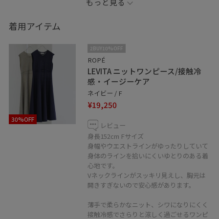
もっと見る
夏のお出かけに涼しく快適にお過ごしいただけます。
着用アイテム
2BUY10%OFF
※靴は私物になります。
ROPÉ
LEVITA ニットワンピース/接触冷
感・イージーケア
※店頭及び屋外での撮影画像は、光の当たり具合で色味
ネイビー / F
が異なって見える場合がございます。商品の色味はスタ
¥19,250
ジオ撮影の画像をご参照下さい。
30%OFF
レビュー
LINE接客承ってます！
身長152cm Fサイズ
身幅やウエストラインがゆったりしていて
聞きたいことはあるけれど電話するお時間がない方、
身体のラインを拾いにくいゆとりのある着
なかなか外に出られないという方、
心地です。
お取り置きなどもお伺い出来ます！
Vネックラインがスッキリ見えし、胸元は
開きすぎないので安心感があります。
是非、お気軽にメッセージ送ってください。
薄手で柔らかなニット、シワになりにくく
♡ボタンを押してお気に入りに！
接触冷感でさらりと涼しく過ごせるワンピ