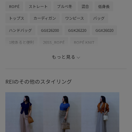
ROPÉ
ストレート
ブルべ冬
混合
低身長
トップス
カーディガン
ワンピース
バッグ
ハンドバッグ
GGE26200
GGK26220
GGX26020
1枚あると便利
26SS_ROPÉ
ROPÉ KNIT
ROPÉ TOPS
ROPÉ_LEVITA
ROPÉ_シアートップス
もっと見る
きれいめ
さらさら
さらっとした肌触り
さらっと着れる
さらりとした
アンサンブル
REIのその他のスタイリング
オフィス
オンにもオフにも
カジュアル
クルーネック
サンダル
シアー
シアーカーディガン
シワになりにくい
シンプル
ジャケット
スエード
スタイルアップ
スタンプラリー対象
セットアップ