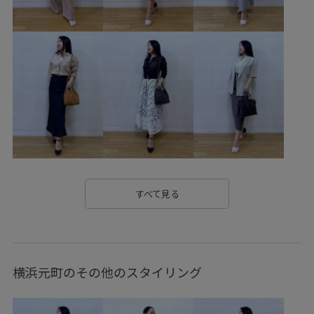
タンクトップ
ニット
ニットワンピース
ニット素材
パンプス
フォーマル
フリル
フレンチスリーブ
プレーティング
ポリエステル
ポーチ
ラメ
ラメ糸
レディライク
万能アイテム
上品
伸縮性
光沢感
冷んやり
冷房対策
切り替え
女性らしいシルエット
幅広
快適
快適な着心地
持ち運びに便利
春夏
牛革
耐久性
自宅で洗える
すべて見る
華やか
落ち感
薄手
財布
透け感
金ボタン
高級感
横浜元町のその他のスタイリング