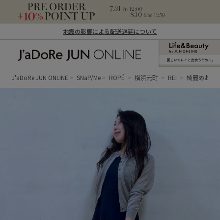
地震の影響による配送遅延について
新しいキレイと出合うために。
J'aDoRe JUN ONLINE（ジャドール ジュ
ン オンライン）
J'aDoRe JUN ONLINE
SNaP/Me
ROPÉ
横浜元町
REI
綺麗めお出かけs