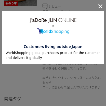
40%OFF
レビュー
身長152cm Fサイズ
可愛らしい丸みと縦のラインのシルエット
が
相まって綺麗めからカジュアルにと
幅広くお使いいただけるバッグです。
小ぶりのバッグですがマチがあり
収納力はしっかりあります。
表の牛革のシュリンクは擦れに強く耐久性
があり
裏地のポリエステル製のスエード生地が
荷物を優しく保護してくれます。
取手も持ちやすく、ショルダーの取り外し
もでき
コーデに合わせて楽しんでいただけます♪
関連タグ