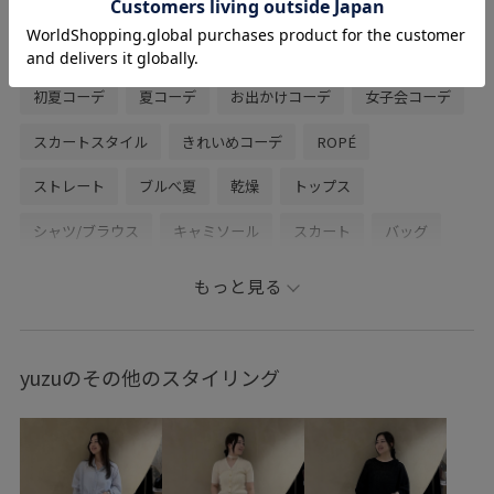
関連タグ
初夏コーデ
夏コーデ
お出かけコーデ
女子会コーデ
スカートスタイル
きれいめコーデ
ROPÉ
ストレート
ブルべ夏
乾燥
トップス
シャツ/ブラウス
キャミソール
スカート
バッグ
ハンドバッグ
GGC26110
GGF26020
GGH26160
もっと見る
GGX86230
2026ceremonybi_item
26SS_ROPÉ
2WAYで使える
BAMBOO_BAG
E'POR_mini
yuzuのその他のスタイリング
ROPÉ_RECOMMEND BOTTOMS
ROPÉ_おすすめインナー
ROPÉ_オフィスカジュアル
ROPÉ_シアートップス