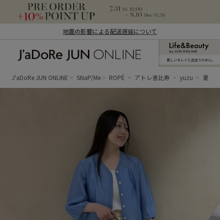
地震の影響による配送遅延について
新しいキレイと出合うために。
J'aDoRe JUN ONLINE（ジャドール ジュ
ン オンライン）
J'aDoRe JUN ONLINE
SNaP/Me
ROPÉ
アトレ恵比寿
yuzu
夏の