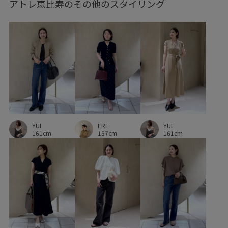
アトレ恵比寿のその他のスタイリング
ラインが美しい
リサイクル
リネン
リラックス感
レイヤードスタイル
レーヨン混
ワイドパンツ
ワントーンコーデ
上品
伸縮性
光沢感
取り外し可能
女性らしいシルエット
女性らしい印象
幅広
快適
快適な着心地
抜け感
機能的
着回しやすい
立体感
絶妙なサイズ感
ERI
羽織としても使える
自宅で洗える
華やか
薄手
YUI
YUI
157cm
161cm
161cm
身体にフィット
透け感
通勤バッグ
長財布
高級感
高見え