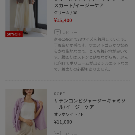
スカート/イージーケア
LINEでロペスタッフに相談は【友だち追加】をタップを
クリーム / 38
して下さい
¥15,400
レビュー
50%OFF
身長158cmで38サイズを着用しています。
丁度良い丈感です。ウエストゴムかつなめ
らかな生地なので、とても着心地が良いで
す。腰回りはストンと落ちながらも、足元
に向けてボリュームが出るシルエットなの
で、着太りの心配もありません。
ROPÉ
サテンコンビジャージーキャミソ
ール/イージーケア
オフホワイト / F
¥11,000
レビュー