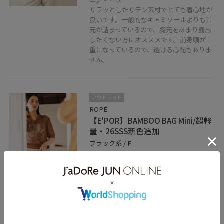
サラッとしたサテン素材でとても着心地が
良いです。一般的なキャミソールよりも首
元が詰まっているので、胸元をあまり露出
したくない方にオススメです。前身頃が二
重になっているので、透ける心配もありま
せん。
アウトレット
ROPÉ
【E'POR】BAMBOO BAG Mini/超軽
量・26SSS新色追加
ブラック系 / F
¥12,705
30%OFF
レビュー
バンブーハンドルがコーデに抜け感を与え
てくれます。コンパクトながら必要なもの
がしっかり入るサイズ感で、お出かけにも
ピッタリです。