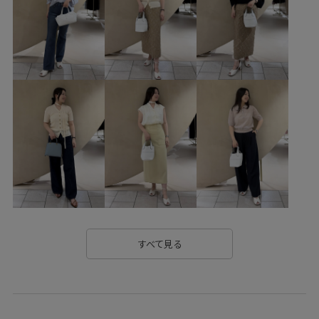
Spring BLOUSE
Spring TOPS
Vネック
きちんと感
きれいめ
ウエストがゴム
エレガント
オーガンジー
オールシーズン
カジュアル
カットソー
カットソー素材
カーディガン
サテン
シアー
シアー素材
シルク
シンプル
ジャケット
スエード
スタイルアップ
スタンプラリー対象
スッキリ
ストラップ
ストレスフリー
タック
テーパードパンツ
トレンド
ニット
ノースリーブ
ハリ感
バランスが取りやすい
バンブー
すべて見る
バンブーハンドル
パンツ
フェミニン
ブラウス
プルオーバー
ボリューム感
ポリエステル