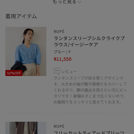
もっと見る
が腕周りをカバーしてくれるのもありがたいポイントで
す。
着用アイテム
長すぎず短すぎない丈感なので、イン・アウトスタイル
の両方でご着用いただけます。
ROPÉ
ランタンスリーブシルクライクブ
ブラウスではありますが、個人的には夏の羽織りとして
ラウス/イージーケア
着るのが好きです！
ブルー / F
¥11,550
夏らしいクリームカラーのスカートやキャメルのサンダ
レビュー
50%OFF
ルを合わせて抜け感を出し、バッグはブラックの色を合
ランタンスリーブが目を惹くデザインで
わせることで全体的に淡くなりすぎないよう調整しまし
す。大きめの袖が腕や肩周りをカバーして
くれるので、腕の露出を控えたい方にピッ
た。
タリです！身幅はそこまで広くないので、
お腹周りをスッキリと見せてくれます。
※店頭及び屋外での撮影画像は、光の当たり具合で色味
が異なって見える場合がございます。商品の色味はスタ
ジオ撮影の画像をご参照下さい。
ROPÉ
また、記載のないアイテムはスタッフ私物です。
フリーカットティアードプリーツ