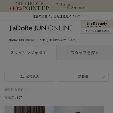
地震の影響による配送遅延について
新しいキレイと出合うために。
J'aDoRe JUN ONLINE（ジャドール ジュ
ン オンライン）
J'aDoRe JUN ONLINE
SNaP/Me (絶妙なサイズ感)
スタイリングを探す
スタッフを探す
絞り込み
新着順
絞り込み条件 :
投稿数 :
807