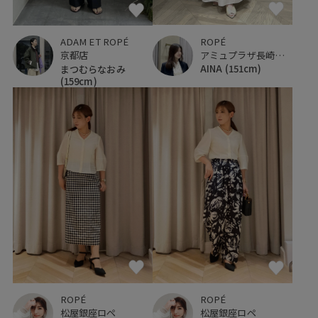
ROPÉ
ADAM ET ROPÉ
アミュプラザ長崎新館
京都店
AINA
(151cm)
まつむらなおみ
(159cm)
ROPÉ
ROPÉ
松屋銀座ロペ
松屋銀座ロペ