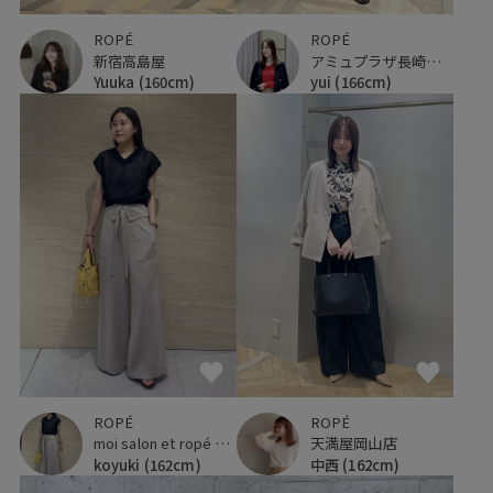
ROPÉ
ROPÉ
新宿高島屋
アミュプラザ長崎新館
Yuuka
(160cm)
yui
(166cm)
ROPÉ
ROPÉ
moi salon et ropé 大阪高島屋
天満屋岡山店
koyuki
(162cm)
中西
(162cm)