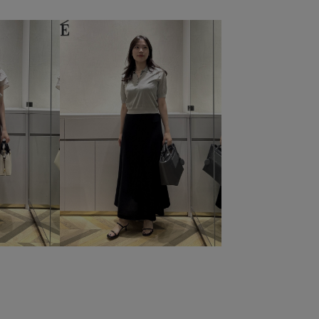
なれ感
とろみ
なめらか
イラスト
がゴム
ウール
オフィス
オフィスカジュアル
カットソー
コーディネートしやすい
ゴム仕様
シルク
シワになりにくい
シンプル
ジャケット
スカーフ
スタイリッシュ
スッキリ
スッキリ見え
ストレッチ性
スーツ
セット
セットアップ
地
デイリーで活躍
デニムに合わせる
デニム生地
ランスが良い
ビジネス
ビジネスバッグ
ビスチェ
リサイクル
ワイドパンツ
上品
便利なアイテム
なストラップ
合わせやすい
大人っぽい
履き心地が良い
着脱しやすい
自宅で洗える
艶感
通勤バッグ