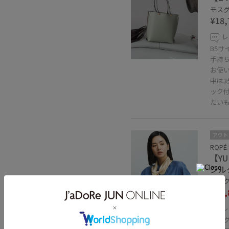
モスグ
¥18,
レ
B5サ
手持
お使
中は
ック
たい
アウト
ROPÉ
【YU
シル
ピンク 
¥13,
30%OFF
レ
シル