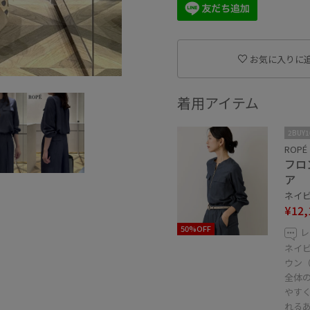
お気に入りに
着用アイテム
2BUY
ROPÉ
フロ
ア
ネイビー
¥12,
50%OFF
レ
ネイ
ウン（
全体
やす
れる