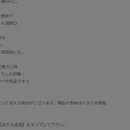
袖verに。
な色味で
しも抜群◎
際は
め、
た雰囲気にも。
な履き心地
きりした印象！
ペの名品です☺︎
なって見える場合がございます。商品の色味はスタジオ撮影
は【友だち追加】をタップして下さい。