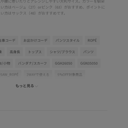
風や腰に巻いたりとアレンジしやすい大判サイズ。カラーを馴染
い方はベージュ（27）orピンク（63）がおすすめ、ポイントに
たい方はサックス（48）がおすすめです。
仕事コーデ
お出かけコーデ
パンツスタイル
ROPÉ
燥
高身長
トップス
シャツ/ブラウス
パンツ
布/小物
バンダナ/スカーフ
GGH26050
GGN35050
25AW_ROPÉ
2WAYで使える
5%OFF対象商品
もっと見る
edium
Iラインシルエット
ROPÉ_DENIM
ROPÉ_GIFT
ROPÉ_SETUP
ROPÉ_オフィスカジュアル
品
specialweek
Spring BLOUSE
Spring TOPS
Web限定
YBAG_2026spring_pr
Y_BAG