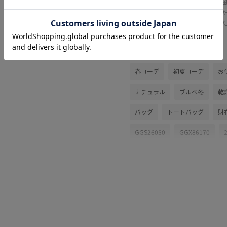
チェ
ませた
使い
関連タグ
春コーデ
初夏コーデ
お
ナチュラル
ブルべ冬
乾
バッグ
トートバッグ
財
GGS26050
GGX86170
E'POR 26ss Y BAG
E'POR_m
ROPÉ_RECOMMEND BOTTOMS
setup_pickup
set_up対象商
Sサイズフェア対象
Tシャツ