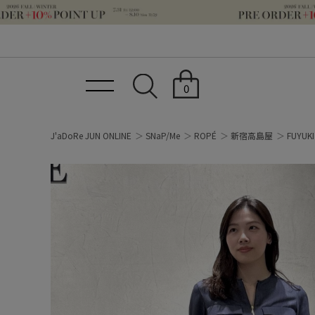
0
J'aDoRe JUN ONLINE
SNaP/Me
ROPÉ
新宿高島屋
FUYUKI