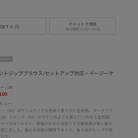
チャットで相談
追加する
(5)
受付時間 10:00〜19:00
10%OFF
ントジップブラウス/セットアップ対応・イージーケ
 / 38
100
ビュー
ビー（40）はデニムライクな色味で柔らかい生地感。ダークブラ
20）とピンク（63）はサテンのような艶とハリのある生地感。
のサイズはジャスト、肩幅が広めの体型ですが窮屈感は無く動き
く感じました。着丈は前側が腰骨下あたり、後ろ側がヒップが隠
あたり。