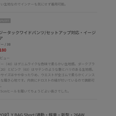
ない生地なのでインナーも気にせず着用可能。
10%OFF
ジータックワイドパンツ/セットアップ対応・イージ
ア
 / 38
180
ビュー
ビー（40）はデニムライクな色味で柔らかい生地感。ダークブラ
20）とピンク（63）はサテンのような艶とハリのある生地感。
のサイズはややゆったりめ、ウエストが全ゴムで柔らかくノンス
スな履き心地です。内側にドロストの紐が付いているので調節可
す。
は5cmヒールを履いてちょうどよい長さでした。
POR】Y BAG Short/通勤・軽量・新型・26AW