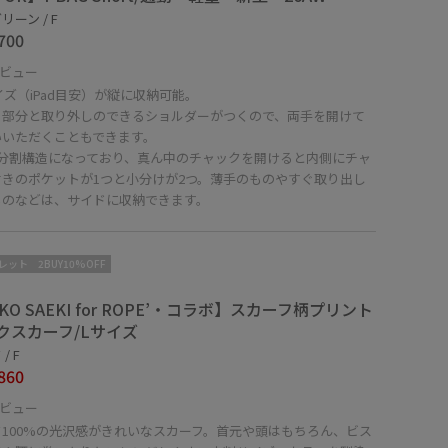
リーン / F
700
ビュー
イズ（iPad目安）が縦に収納可能。
ち部分と取り外しのできるショルダーがつくので、両手を開けて
いいただくこともできます。
3分割構造になっており、真ん中のチャックを開けると内側にチャ
付きのポケットが1つと小分けが2つ。薄手のものやすぐ取り出し
ものなどは、サイドに収納できます。
レット
2BUY10%OFF
KO SAEKI for ROPE’・コラボ】スカーフ柄プリント
クスカーフ/Lサイズ
/ F
860
ビュー
ク100%の光沢感がきれいなスカーフ。首元や頭はもちろん、ビス