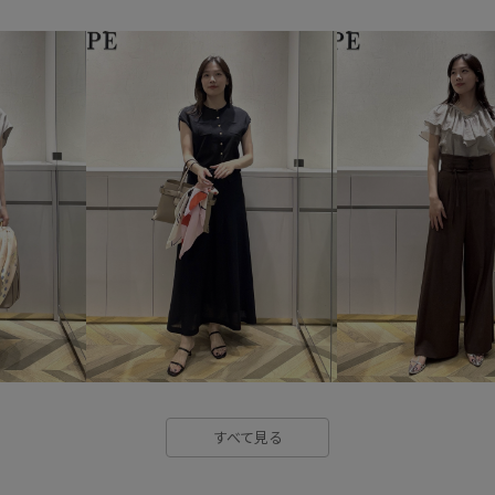
【E'POR】
きれいめ
こ
インパクトがある
ウエスト
オールシーズン
カジュアル
サイズ調整
サイドジップ
ジャケット合わせ
スカート
ストラップ
ストレスフリー
タック
ダウン
ツイル生
ドライ
ドライタッチ
バ
ブラウス
ポリエステル
取り外し可能
取り外し可能
すべて見る
快適
抜け感
発色が良い