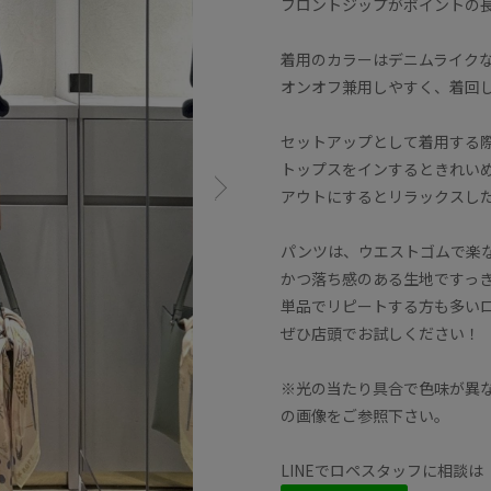
フロントジップがポイントの長
着用のカラーはデニムライク
オンオフ兼用しやすく、着回
セットアップとして着用する
トップスをインするときれい
アウトにするとリラックスし
パンツは、ウエストゴムで楽
かつ落ち感のある生地ですっ
単品でリピートする方も多いロ
ぜひ店頭でお試しください！
※光の当たり具合で色味が異
の画像をご参照下さい。
LINEでロペスタッフに相談