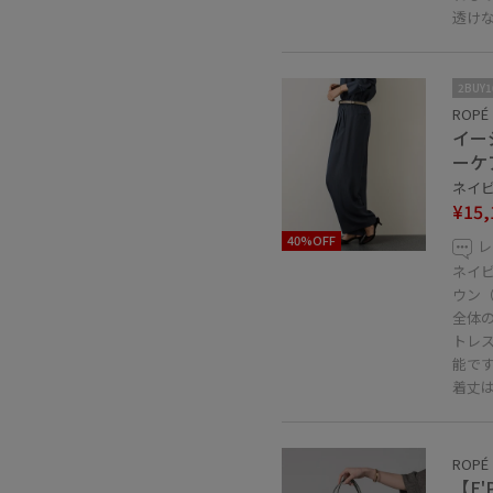
透け
2BUY
ROPÉ
イー
ーケ
ネイビー
¥15,
40%OFF
レ
ネイ
ウン（
全体
トレ
能で
着丈
ROPÉ
【E'