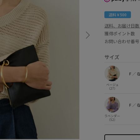
送料￥500
送料、お届け日数
獲得ポイント
お問い合わせ番号 
サイズ
F
／
ベージュ
（27）
F
／
ラベンダー
（52）