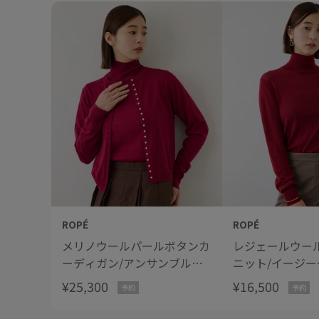
ROPÉ
ROPÉ
メリノウールパールボタンカ
レジェールウー
ーディガン/アンサンブル対
ニット/イージー
応・イージーケア
【J'aDoRe・
¥25,300
¥16,500
予約
予約
【J'aDoRe・一部店舗限定サ
イズ】
イズ】