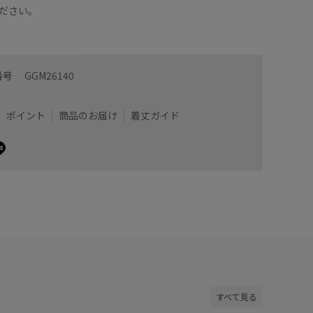
ださい。
。
身長156
のあるデザイン。
ローゲー
番号
GGM26140
ッチで肌離れ良くさらりとした着心地です。
リネン素
わりすっきりとした印象です！
Vネック
ポイント
商品のお届け
着丈ガイド
着用サイズ : F
カラー : ラベンダー (52)
すべて見る