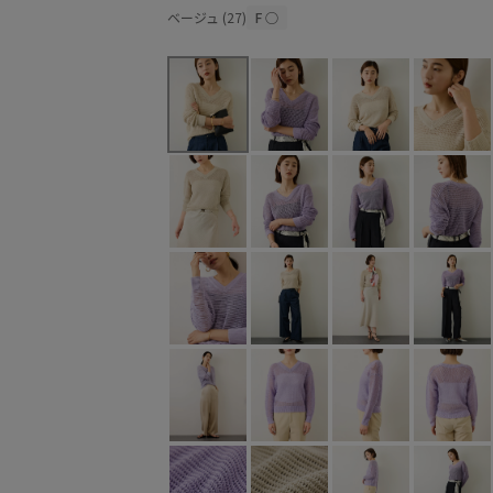
ベージュ (27)
F
○