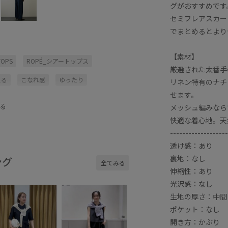
グがおすすめです
セミフレアスカー
でまとめるとより
【素材】
TOPS
ROPÉ_シアートップス
厳選された太番手
える
こなれ感
ゆったり
リネン特有のナチ
せます。
テーパードパンツ
デコルテがきれい
る
メッシュ編みなら
ミニン
フレアスカート
快適な着心地。天
-------------------
が美しい
リネン
リラックス感
透け感：あり
光沢感
夏の機能素材アイテム
裏地：なし
ング
全てみる
伸縮性：あり
抜け感
春夏
涼しげ
光沢感：なし
生地の厚さ：中間
ポケット：なし
開き方：かぶり