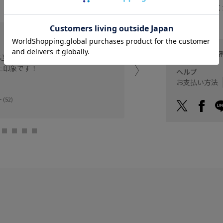
でお問い合わせく
身長156cm、Fサイズ着用
ローゲージでリラックス感
お問い合わせ
さらりとした着心地です。
リネン素材なのでドライタ
た印象です！
Vネックは開きすぎず顔ま
ヘルプ
お支払い方法
京都伊勢丹 ロペ
(52)
KAO (156cm)