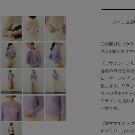
ラベンダー (52)
F
○
アイテム説
二の腕はしっかり
ネン100%のサマ
【デザイン・シル
春夏の気分を高め
ローゲージのざっ
出します。リラッ
具合の浅めVネッ
のラインを拾わず
一枚です。
【おすすめのスタ
キャミソールやタ