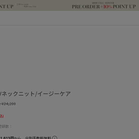
Vネックニット/イージーケア
:
¥24,200
込)
登録数：
1,613円
から。分割手数料無料