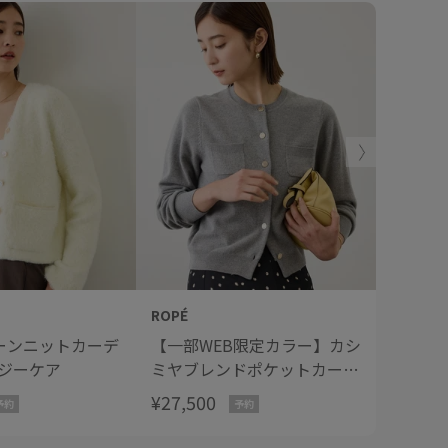
ROPÉ
ROPÉ
ーンニットカーデ
【一部WEB限定カラー】カシ
ワイド
ージーケア
ミヤブレンドポケットカーデ
カーディ
ィガン/イージーケア
部店舗
¥27,500
¥25,30
予約
予約
【J'aDoRe・一部店舗限定サ
イズ】