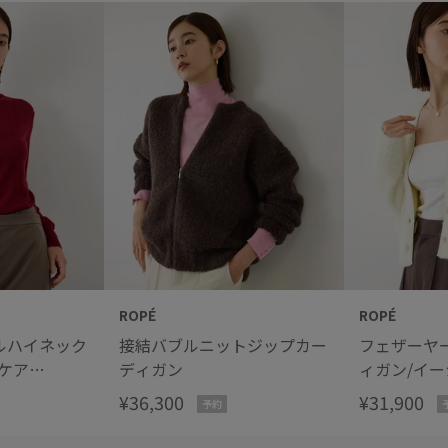
ROPÉ
ROPÉ
ルハイネック
接結バブルニットジップカー
フェザーヤ
ケア
ディガン
ィガン/イ
一部店舗限定サ
¥36,300
¥31,900
予約