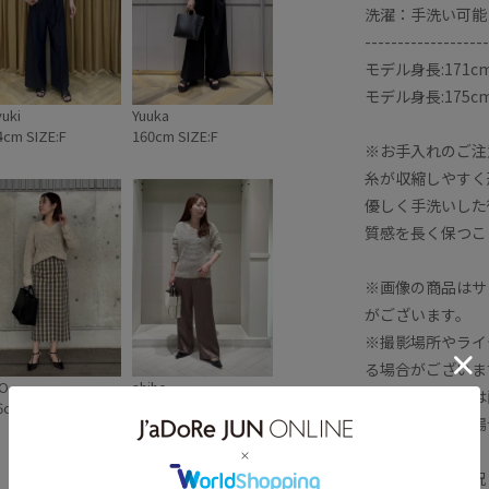
洗濯：手洗い可能
-------------------
モデル身長:171
モデル身長:175
yuki
Yuuka
4cm SIZE:F
160cm SIZE:F
※お手入れのご注
糸が収縮しやすく
優しく手洗いした
質感を長く保つこ
※画像の商品はサ
がございます。
※撮影場所やライ
る場合がございま
O
shiho
※商品のカラーは
6cm SIZE:F
157cm SIZE:F
が実物と異なる場
※商品の入荷状況