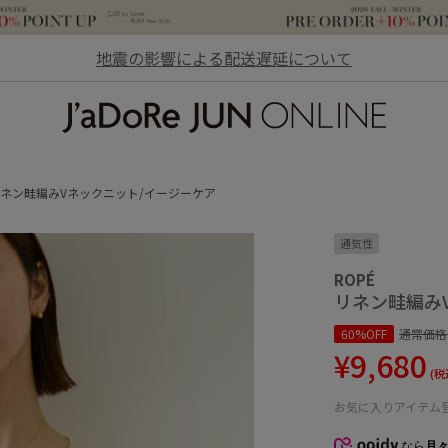
地震の影響による配送遅延について
JaDoRe JUN ONLINE
ネン畦編みVネックニット/イージーケア
通気性
ROPÉ
リネン畦編み
60%OFF
通常価格
¥9,680
(税
お気に入りアイテム
なら
月々