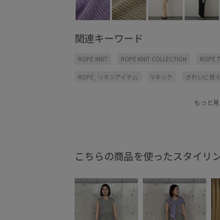
関連キーワード
ROPÉ KNIT
ROPÉ KNIT COLLECTION
ROPÉ 
ROPÉ_リネンアイテム
Vネック
きれいに見
カジュアル
キャミソール
タンクトップ
もっと見
デコルテライン
ナチュラル
ニット
フェ
プルオーバー
ヘルシー
メッシュ
ライン
ローゲージ
ワントーン
上品
伸縮性
こちらの商品を使ったスタイリ
天然素材
女性らしさ
快適
快適な着心地
自宅で洗える
透かし柄
透け感
通気性