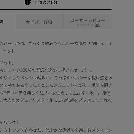
Find your size
ユーザーレビュー
明
サイズ／詳細
(0)
カバーしつつ、ざっくり編みでヘルシーな肌見せが叶う、リ
ーニット
エット】
る、リネン100％の贅沢な透かし柄プルオーバー。
くりとしたメッシュ編みが、今っぽくヘルシーな抜け感を演
クス感のあるゆったりとしたシルエットながら、絶妙な開き
クがデコルテを美しく見せ、女性らしく上品な印象に。身体
、大人のカジュアルスタイルにこなれ感をプラスしてくれる
イリング】
ンクトップを合わせた、涼やかな透け感を楽しむスタイリン