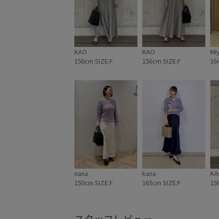
KAO
KAO
Mi
156cm SIZE:F
156cm SIZE:F
16
nana
kana
KA
150cm SIZE:F
165cm SIZE:F
15
スタッフレビュー