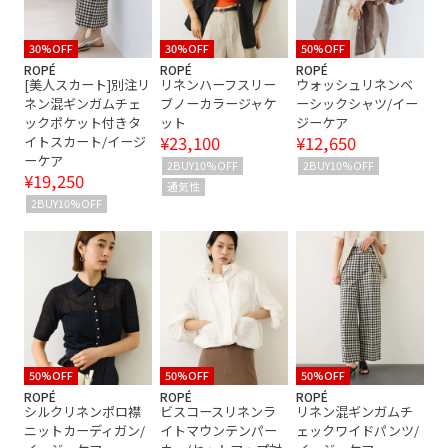
30%OFF
30%OFF
50%OFF
ROPÉ
ROPÉ
ROPÉ
[美人スカート]別注リ
リネンハーフスリー
ウォッシュリネンベ
ネン混ギンガムチェ
ブノーカラージャケ
ーシックシャツ/イー
ックポケット付きタ
ット
ジーケア
¥23,100
¥12,650
イトスカート/イージ
ーケア
2BUY10%OFF
2BUY10%OFF
¥19,250
通気性
2BUY10%OFF
50%OFF
50%OFF
50%OFF
ROPÉ
ROPÉ
ROPÉ
シルクリネンポロ襟
ビスコースリネンラ
リネン混ギンガムチ
ニットカーディガン/
イトマウンテンパー
ェックワイドパンツ/