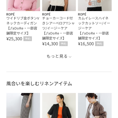
ROPÉ
ROPÉ
ROPÉ
ワイドリブ金ボタンV
チョーカーコード付
カムイレースハイネ
ネックカーディガン
きシアーベロアTシャ
ックカットソー/イー
【J'aDoRe・一部店
ツ/イージーケア
ジーケア
舗限定サイズ】
【J'aDoRe・一部店
【J'aDoRe・一部店
¥25,300
舗限定サイズ】
舗限定サイズ】
予約
¥14,300
¥16,500
予約
予約
もっと見る
風合いを楽しむリネンアイテム