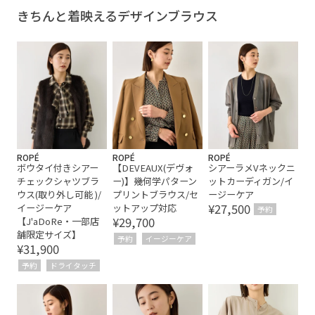
ドレス
マーメイドスカート
リネン
リネンシャツ
きちんと着映えるデザインブラウス
リラックス感
万能アイテム
上品
幅広
快適
快適な着心地
羽織としても使える
肌離れが良い
自宅で洗える
薄手
透け感
飽きがこない
高級感
ROPÉ
ROPÉ
ROPÉ
ボウタイ付きシアー
【DEVEAUX(デヴォ
シアーラメVネックニ
チェックシャツブラ
ー)】幾何学パターン
ットカーディガン/イ
ウス(取り外し可能 )/
プリントブラウス/セ
ージーケア
¥27,500
イージーケア
ットアップ対応
予約
¥29,700
【J'aDoRe・一部店
舗限定サイズ】
予約
イージーケア
¥31,900
予約
ドライタッチ