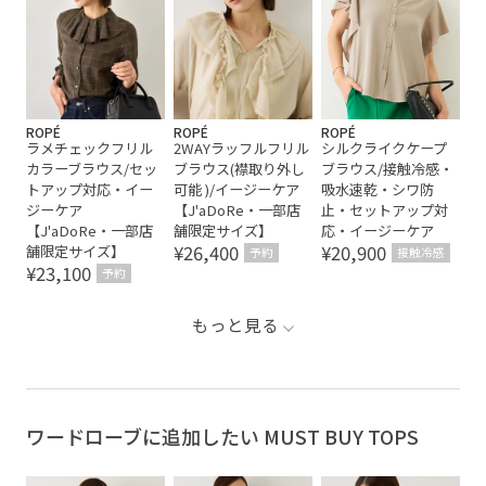
ROPÉ
ROPÉ
ROPÉ
ラメチェックフリル
2WAYラッフルフリル
シルクライクケープ
カラーブラウス/セッ
ブラウス(襟取り外し
ブラウス/接触冷感・
トアップ対応・イー
可能 )/イージーケア
吸水速乾・シワ防
ジーケア
【J'aDoRe・一部店
止・セットアップ対
【J'aDoRe・一部店
舗限定サイズ】
応・イージーケア
¥26,400
¥20,900
舗限定サイズ】
予約
接触冷感
¥23,100
予約
もっと見る
ワードローブに追加したい MUST BUY TOPS