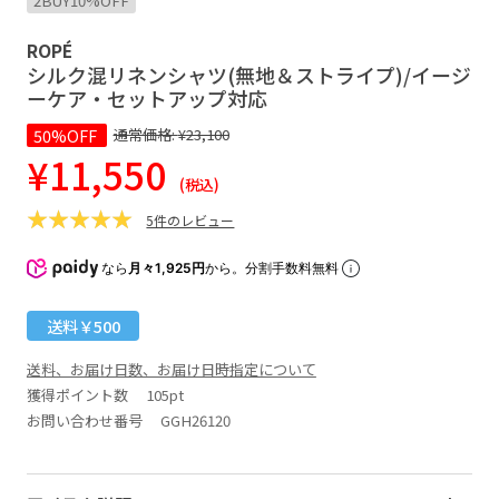
2BUY10%OFF
ROPÉ
シルク混リネンシャツ(無地＆ストライプ)/イージ
ーケア・セットアップ対応
50%OFF
通常価格:
¥23,100
¥11,550
(税込)
5件のレビュー
なら
月々1,925円
から。分割手数料無料
送料￥500
送料、お届け日数、お届け日時指定について
獲得ポイント数
105pt
お問い合わせ番号 GGH26120