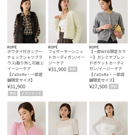
ROPÉ
ROPÉ
ROPÉ
ボウタイ付きシアー
フェザーヤーンニッ
【一部WEB限定カラ
チェックシャツブラ
トカーディガン/イー
ー】カシミヤブレン
ウス(取り外し可能 )/
ジーケア
ドポケットカーディ
¥31,900
イージーケア
ガン/イージーケア
予約
【J'aDoRe・一部店
【J'aDoRe・一部店
舗限定サイズ】
舗限定サイズ】
¥31,900
¥27,500
予約
予約
ドライタッチ