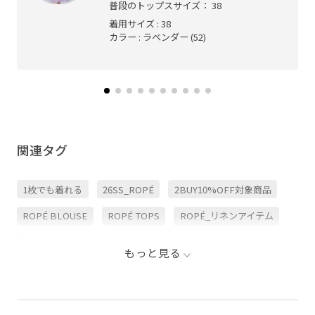
普段のトップスサイズ： 38
着用サイズ : 38
カラー : ラベンダー (52)
関連タグ
1枚でも着れる
26SS_ROPÉ
2BUY10%OFF対象商品
ROPÉ BLOUSE
ROPÉ TOPS
ROPÉ_リネンアイテム
Sサイズフェア対象
きちんと感
きれいめ
ゆったり
もっと見る
オンにもオフにも
コットン
シャツ
シルク
シンプル
ジャケット
スカート
セットアップ