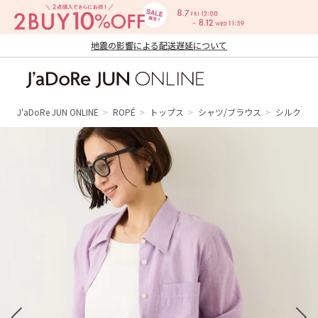
地震の影響による配送遅延について
J'aDoRe JUN ONLINE（ジャドール ジュ
ン オンライン）
J'aDoRe JUN ONLINE
ROPÉ
トップス
シャツ/ブラウス
シルク混リ