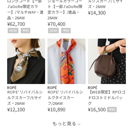
ロングコート【一部
ショールカラーコー
ルクスカーフ/ Lサイ
J'aDoRe限定カラ
ト【一部J'aDoRe限
ズ・26AW
¥14,300
ー】/マルチWAY・逸
定カラー】/逸品・
品・26AW
26AW
¥62,700
¥70,400
NEW!
予約
NEW!
予約
ROPÉ
ROPÉ
ROPÉ
ROPE' リバイバルシ
ROPE' リバイバルシ
【WEB限定】RPロゴ
ルクスカーフ/Sサイ
ルクタイスカー
ドロストミドルバッ
ズ・26AW
フ/26AW
グ
¥12,100
¥10,890
¥16,500
予約
もっと見る