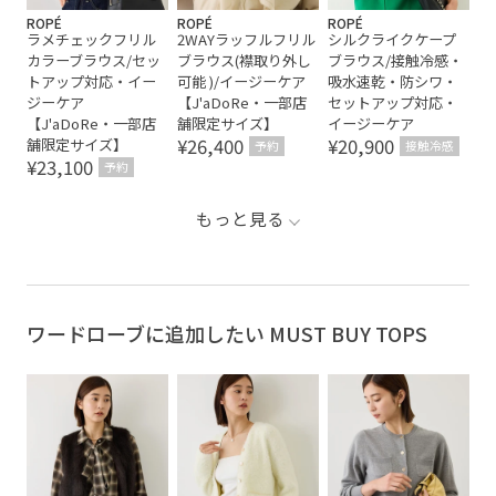
ROPÉ
ROPÉ
ROPÉ
ラメチェックフリル
2WAYラッフルフリル
シルクライクケープ
カラーブラウス/セッ
ブラウス(襟取り外し
ブラウス/接触冷感・
トアップ対応・イー
可能 )/イージーケア
吸水速乾・防シワ・
ジーケア
【J'aDoRe・一部店
セットアップ対応・
【J'aDoRe・一部店
舗限定サイズ】
イージーケア
¥26,400
¥20,900
舗限定サイズ】
予約
接触冷感
¥23,100
予約
もっと見る
ワードローブに追加したい MUST BUY TOPS