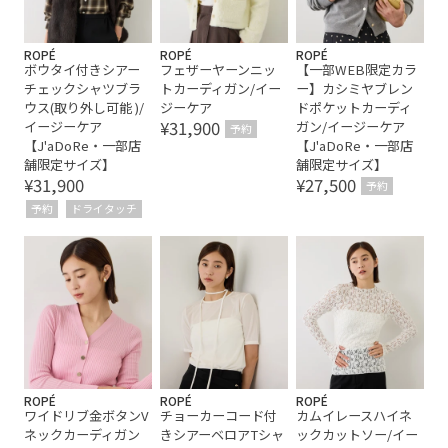
ROPÉ
ROPÉ
ROPÉ
ボウタイ付きシアー
フェザーヤーンニッ
【一部WEB限定カラ
チェックシャツブラ
トカーディガン/イー
ー】カシミヤブレン
ウス(取り外し可能 )/
ジーケア
ドポケットカーディ
¥31,900
イージーケア
ガン/イージーケア
予約
【J'aDoRe・一部店
【J'aDoRe・一部店
舗限定サイズ】
舗限定サイズ】
¥31,900
¥27,500
予約
予約
ドライタッチ
ROPÉ
ROPÉ
ROPÉ
ワイドリブ金ボタンV
チョーカーコード付
カムイレースハイネ
ネックカーディガン
きシアーベロアTシャ
ックカットソー/イー