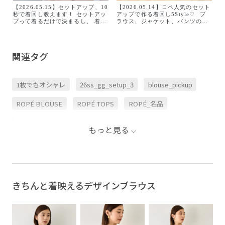
【2026.05.15】セットアップ、10
【2026.05.14】ロペ人気のセット
秒で着回し教えます！ セットアッ
アップで作る着回し5Style♡ ⁡ ブ
プって着るだけで決まるし、 着回
ラウス、ジャケット、パンツの３
しも沢山できると思って買ったけ
型✨ セットアップとしても単品と
ど 結局ワンパターンになっている
しても オンオフで着回しができま
方居ませんか？🤔 セットアップを
す☺️ ⁡ さらっと涼しく着られるの
それぞれちゃんと活用するための
で これから夏に向けて活躍しそう
関連タグ
通勤コーデを5つ考えてみました🙌
です🫶 ⁡ ⁡ ライトトリアセバックサ
今回使用したセットアップは、 私
テンフラップブラウス
もパンツをリアルバイしてお気に
#GGH25241 ¥25,300 taxin ⁡ トリ
入りの 【ライトトリアセバッグサ
アセバックサテン ハーフスリーブ
1枚でもオシャレ
26ss_gg_setup_3
blouse_pickup
テンシリーズ】。 風通りがよく真
ジャケット #GGV25230 ¥31,900
夏も快適な着心地で オンオフ着回
taxin ⁡ ライトトリアセイージーワ
せる万能セットアップです！ ぜひ
イドパンツ #GGS25241 ¥25,300
ROPÉ BLOUSE
ROPÉ TOPS
ROPÉ_名品
お買い物の参考にしてみてくださ
taxin
い♡ #ROPÉ #セットアップ #通勤
コーデ #着回し
きちんと感
きれいめ
アクセサリー
イージーケア
もっと見る
オフィス
オフィスカジュアル
カジュアル
サテン
シワになりにくい
シンプル
ジョーゼット
スカート
スタンドカラー
スッキリ
スリット
きちんと着映えるデザインブラウス
セットアップ
タイト
タイトスカート
タックイン
テーパードパンツ
ドルマンスリーブ
パンツ