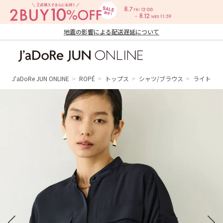
地震の影響による配送遅延について
J'aDoRe JUN ONLINE（ジャドール ジュ
ン オンライン）
J'aDoRe JUN ONLINE
ROPÉ
トップス
シャツ/ブラウス
ライトトリ