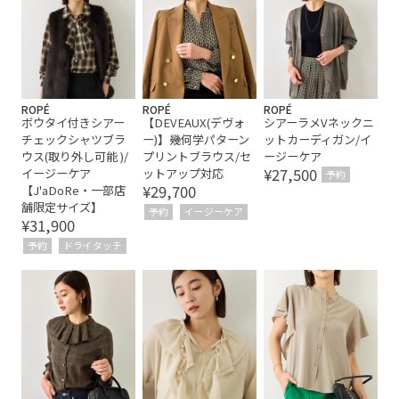
フラップポケット
ブラウス
ワイドパンツ
上品
伸縮性
夏の機能素材アイテム
夏場でも快適
幅広
快適
抜け感
清涼感
自宅で洗える
落ち感
ROPÉ
ROPÉ
ROPÉ
ボウタイ付きシアー
【DEVEAUX(デヴォ
シアーラメVネックニ
限定カラー
チェックシャツブラ
ー)】幾何学パターン
ットカーディガン/イ
ウス(取り外し可能 )/
プリントブラウス/セ
ージーケア
¥27,500
イージーケア
ットアップ対応
予約
¥29,700
【J'aDoRe・一部店
舗限定サイズ】
予約
イージーケア
¥31,900
予約
ドライタッチ