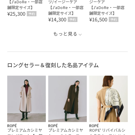
【J'aDoRe・一部店
ツ/イージーケア
ジーケア
舗限定サイズ】
【J'aDoRe・一部店
【J'aDoRe・一部店
¥25,300
舗限定サイズ】
舗限定サイズ】
予約
¥14,300
¥16,500
予約
予約
もっと見る
ロングセラー＆復刻した名品アイテム
ROPÉ
ROPÉ
ROPÉ
プレミアムカシミヤ
プレミアムカシミヤ
ROPE' リバイバルシ