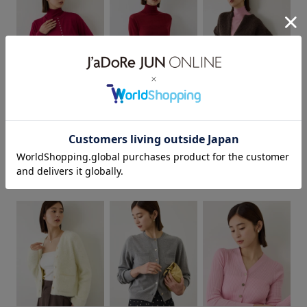
スカーフ
セット
タンクトップ
デニムパンツ
トップス
トレンド感
ドライタッチ
ニット
ニットワンピース
ニット素材
パンツ
フリル
ROPÉ
ROPÉ
ROPÉ
メリノウールパール
レジェールウールハ
接結バブルニットジ
フロントボタン
ポリエステル
ラメ
ラメ糸
ボタンカーディガン/
イネックニット/イー
ップカーディガン
¥36,300
アンサンブル対応・
ジーケア
ワンピース
上品
伸縮性
光沢感
冷んやり
予約
イージーケア
【J'aDoRe・一部店
【J'aDoRe・一部店
舗限定サイズ】
合わせやすい
夏の機能素材アイテム
大人カジュアル
¥16,500
舗限定サイズ】
予約
¥25,300
接触冷感
春夏
着回しやすい
自宅で洗える
予約
華やか
落ち感
薄手
透け感
金ボタン