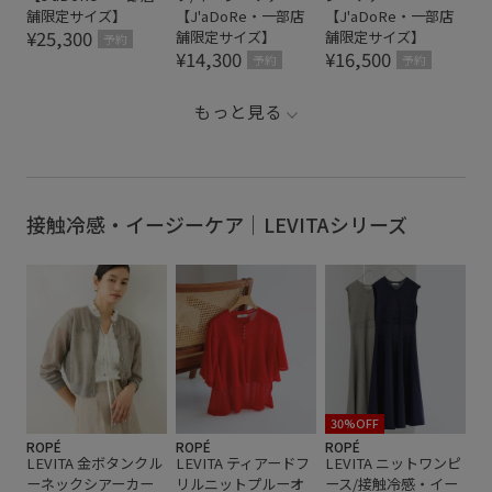
舗限定サイズ】
【J'aDoRe・一部店
【J'aDoRe・一部店
¥25,300
舗限定サイズ】
舗限定サイズ】
予約
¥14,300
¥16,500
予約
予約
もっと見る
接触冷感・イージーケア｜LEVITAシリーズ
30%OFF
ROPÉ
ROPÉ
ROPÉ
LEVITA 金ボタンクル
LEVITA ティアードフ
LEVITA ニットワンピ
ーネックシアーカー
リルニットプルーオ
ース/接触冷感・イー