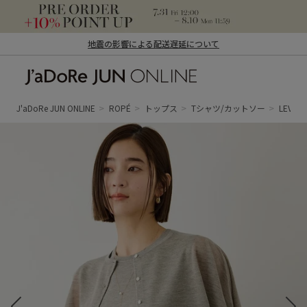
地震の影響による配送遅延について
J'aDoRe JUN ONLINE（ジャドール ジュ
ン オンライン）
J'aDoRe JUN ONLINE
ROPÉ
トップス
Tシャツ/カットソー
LEV