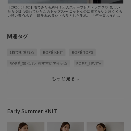
【2026.07.02】着てみたら納得！大人気ケープ付きトップス♡ 気づい
たら今日も売れていたこのトップス👀 ニットなのに着てないと思うくら
い軽い着心地で、 肌離れの良いさらりとした生地。 「何を買おうか迷
ったらこれ」 と言いたくなるくらい着回し力抜群です✨ 実際に私もコー
デを組んでみて、 毎日売れている理由が分かりました😌 気になる方は
お在庫のあるうちに、ぜひお試しくださいませ！
関連タグ
1枚でも着れる
ROPÉ KNIT
ROPÉ TOPS
ROPÉ_30℃超えおすすめアイテム
ROPÉ_LEVITA
ROPÉ_recommend_2026.7-8
ROPÉ_シアートップス
もっと見る
ROPÉ_名品
Wouterwear
こなれ感
さらさら
さらっとした肌触り
さらりとした
アシンメトリー
イージーケア
カジュアル
カーディガン
Early Summer KNIT
クルーネック
シアー
シアーカーディガン
シワになりにくい
シングルユース
シンプル