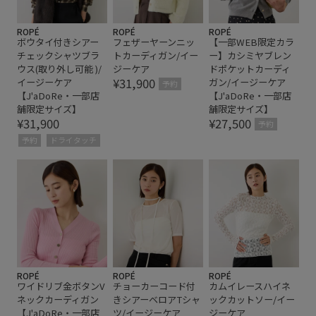
ROPÉ
ROPÉ
ROPÉ
ボウタイ付きシアー
フェザーヤーンニッ
【一部WEB限定カラ
チェックシャツブラ
トカーディガン/イー
ー】カシミヤブレン
ウス(取り外し可能 )/
ジーケア
ドポケットカーディ
¥31,900
イージーケア
ガン/イージーケア
予約
【J'aDoRe・一部店
【J'aDoRe・一部店
舗限定サイズ】
舗限定サイズ】
¥31,900
¥27,500
予約
予約
ドライタッチ
ROPÉ
ROPÉ
ROPÉ
ワイドリブ金ボタンV
チョーカーコード付
カムイレースハイネ
ネックカーディガン
きシアーベロアTシャ
ックカットソー/イー
【J'aDoRe・一部店
ツ/イージーケア
ジーケア