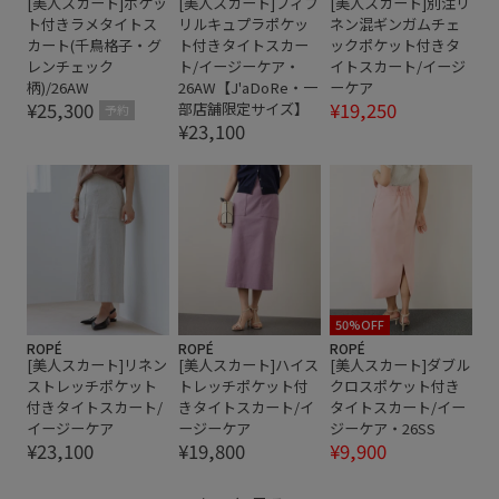
[美人スカート]ポケッ
[美人スカート]フィブ
[美人スカート]別注リ
ト付きラメタイトス
リルキュプラポケッ
ネン混ギンガムチェ
カート(千鳥格子・グ
ト付きタイトスカー
ックポケット付きタ
レンチェック
ト/イージーケア・
イトスカート/イージ
柄)/26AW
26AW【J'aDoRe・一
ーケア
¥25,300
¥19,250
部店舗限定サイズ】
予約
¥23,100
50%OFF
ROPÉ
ROPÉ
ROPÉ
[美人スカート]リネン
[美人スカート]ハイス
[美人スカート]ダブル
ストレッチポケット
トレッチポケット付
クロスポケット付き
付きタイトスカート/
きタイトスカート/イ
タイトスカート/イー
イージーケア
ージーケア
ジーケア・26SS
¥23,100
¥19,800
¥9,900