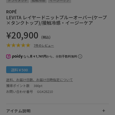
ドライタッチ
接触冷感
イージーケア
ROPÉ
LEVITA レイヤードニットプルーオーバー(ケープ
×タンクトップ)/接触冷感・イージーケア
¥20,900
(税込)
7件のレビュー
なら
月々1,741円
から。分割手数料無料
送料￥500
送料、お届け日数、お届け日時指定について
獲得ポイント数
380pt
お問い合わせ番号 GGK26210
アイテム説明