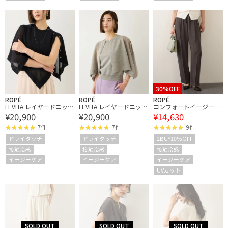
30%OFF
ROPÉ
ROPÉ
ROPÉ
LEVITA レイヤードニット
LEVITA レイヤードニット
コンフォートイージーパ
¥20,900
¥20,900
¥14,630
プルーオーバー(ケープ×
プルーオーバー(ケープ×
ンツ/UVカット・防シ
タンクトップ)/接触冷
タンクトップ)/接触冷
ワ・接触冷感・吸水速
7件
7件
9件
感・イージーケア
感・イージーケア
乾・セットアップ対応・
ドライタッチ
ドライタッチ
2BUY10%OFF
イージーケア
接触冷感
接触冷感
接触冷感
イージーケア
イージーケア
イージーケア
UVカット