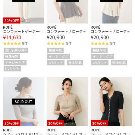
30%OFF
ROPÉ
ROPÉ
ROPÉ
コンフォートイージーパ
コンフォートナロータッ
コンフォートナロータッ
¥14,630
¥20,900
¥20,900
ンツ/UVカット・防シ
クブラウス/UVカット・
クブラウス/UVカット・
ワ・接触冷感・吸水速
防シワ・接触冷感・吸水
防シワ・接触冷感・吸水
9件
5件
5件
乾・セットアップ対応・
速乾・セットアップ対
速乾・セットアップ対
2BUY10%OFF
接触冷感
接触冷感
イージーケア
応・イージーケア
応・イージーケア
接触冷感
イージーケア
イージーケア
イージーケア
UVカット
吸水速乾
UVカット
吸水速乾
UVカット
30%OFF
30%OFF
30%OFF
ROPÉ
ROPÉ
ROPÉ
シアーラメワイドリブ5
シアーラメワイドリブ5
シアーラメワイドリブ5