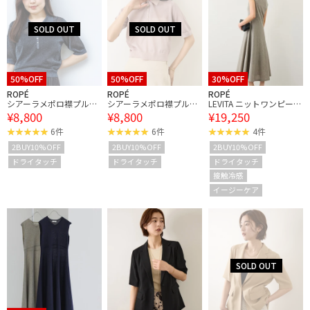
50%OFF
50%OFF
30%OFF
ROPÉ
ROPÉ
ROPÉ
シアーラメポロ襟プルオ
シアーラメポロ襟プルオ
LEVITA ニットワンピー
¥8,800
¥8,800
¥19,250
ーバー/イージーケア
ーバー/イージーケア
ス/接触冷感・イージー
ケア
6件
6件
4件
2BUY10%OFF
2BUY10%OFF
2BUY10%OFF
ドライタッチ
ドライタッチ
ドライタッチ
接触冷感
イージーケア