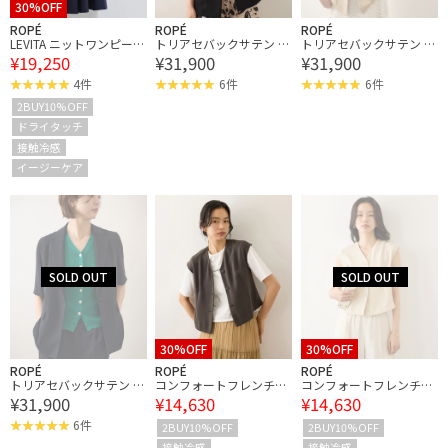
30%OFF
ROPÉ
ROPÉ
ROPÉ
LEVITA ニットワンピー
トリアセバックサテン ハ
トリアセバックサテン ハ
¥19,250
¥31,900
¥31,900
ス/接触冷感・イージー
ーフスリーブジャケッ
ーフスリーブジャケッ
ケア
ト/セットアップ対応・
ト/セットアップ対応・
4件
6件
6件
イージーケア
イージーケア
2BUY10%OFF
ドライタッチ
接触冷感
イージーケア
30%OFF
30%OFF
ROPÉ
ROPÉ
ROPÉ
トリアセバックサテン ハ
コンフォートフレンチス
コンフォートフレンチス
¥31,900
¥14,630
¥14,630
ーフスリーブジャケッ
リーブブラウス/UVカッ
リーブブラウス/UVカッ
ト/セットアップ対応・
ト・防シワ・接触冷感・
ト・防シワ・接触冷感・
6件
2BUY10%OFF
2BUY10%OFF
イージーケア
吸水速乾・セットアップ
吸水速乾・セットアップ
接触冷感
接触冷感