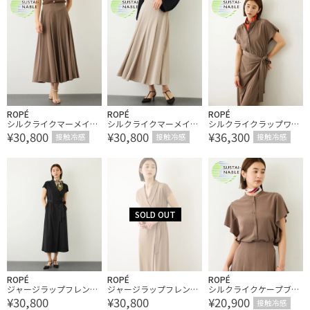
ROPÉ
ROPÉ
ROPÉ
シルクライクマーメイド
シルクライクマーメイド
シルクライクラップワン
¥30,800
¥30,800
¥36,300
フレアスカート/接触冷
フレアスカート/接触冷
ピース/接触冷感・シワ
接触冷感
接触冷感
接触冷感
感・吸水速乾・シワ防
感・吸水速乾・シワ防
防止・吸水速乾・イージ
止・セットアップ対応・
止・セットアップ対応・
ーケア
イージーケア
イージーケア
ROPÉ
ROPÉ
ROPÉ
ジャージラップフレンチ
ジャージラップフレンチ
シルクライクケープブラ
¥30,800
¥30,800
¥20,900
スリーブワンピース/UV
スリーブワンピース/UV
ウス/接触冷感・吸水速
接触冷感