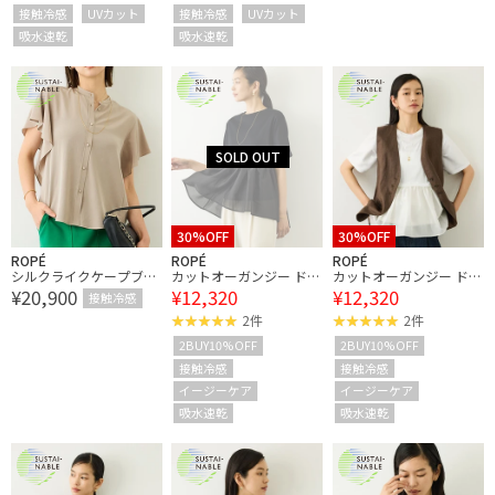
カット・接触冷感・吸水
カット・接触冷感・吸水
乾・シワ防止・セットア
接触冷感
UVカット
接触冷感
UVカット
速乾・イージーケア
速乾・イージーケア
ップ対応・イージーケア
吸水速乾
吸水速乾
30%OFF
30%OFF
ROPÉ
ROPÉ
ROPÉ
シルクライクケープブラ
カットオーガンジー ドッ
カットオーガンジー ドッ
¥20,900
¥12,320
¥12,320
ウス/接触冷感・吸水速
キングペプラムカットソ
キングペプラムカットソ
接触冷感
乾・シワ防止・セットア
ー/接触冷感・汗染み防
ー/接触冷感・汗染み防
2件
2件
ップ対応・イージーケア
止加工・吸水速乾・イー
止加工・吸水速乾・イー
2BUY10%OFF
2BUY10%OFF
ジーケア
ジーケア
接触冷感
接触冷感
イージーケア
イージーケア
吸水速乾
吸水速乾