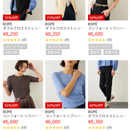
70%OFF
70%OFF
50%OFF
ROPÉ
ROPÉ
ROPÉ
ダブルクロスストレッチ
ダブルクロスストレッチ
コンフォートリブハーフ
¥8,250
¥8,250
¥6,600
フレアジレ/接触冷感・
フレアジレ/接触冷感・
スリーブカットソー(5分
イージーケア・セットア
イージーケア・セットア
袖)/イージーケア・接触
4件
4件
8件
ップ対応
ップ対応
冷感
2BUY10%OFF
2BUY10%OFF
2BUY10%OFF
接触冷感
接触冷感
通気性
接触冷感
50%OFF
50%OFF
60%OFF
ROPÉ
ROPÉ
ROPÉ
コンフォートリブハーフ
コンフォートリブハーフ
ダブルクロスストレッチ
¥6,600
¥6,600
¥8,360
スリーブカットソー(5分
スリーブカットソー(5分
ペンシルパンツ/接触冷
袖)/イージーケア・接触
袖)/イージーケア・接触
感・イージーケア・セッ
8件
8件
8件
冷感
冷感
トアップ対応