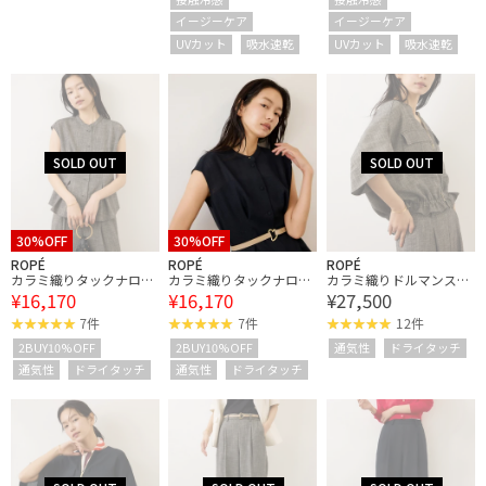
対応・イージーケア
対応・イージーケア
イージーケア
イージーケア
UVカット
吸水速乾
UVカット
吸水速乾
30%OFF
30%OFF
ROPÉ
ROPÉ
ROPÉ
カラミ織りタックナロー
カラミ織りタックナロー
カラミ織りドルマンスリ
¥16,170
¥16,170
¥27,500
スタンドブラウス/セッ
スタンドブラウス/セッ
ーブショートブルゾン/
トアップ対応・イージー
トアップ対応・イージー
セットアップ対応・イー
7件
7件
12件
ケア
ケア
ジーケア
2BUY10%OFF
2BUY10%OFF
通気性
ドライタッチ
通気性
ドライタッチ
通気性
ドライタッチ