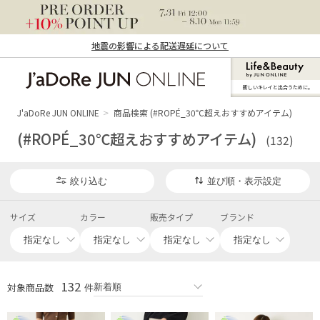
地震の影響による配送遅延について
新しいキレイと出合うために。
J'aDoRe JUN ONLINE（ジャドール ジュ
ン オンライン）
J'aDoRe JUN ONLINE
商品検索 (#ROPÉ_30℃超えおすすめアイテム)
(#ROPÉ_30℃超えおすすめアイテム)
(132)
絞り込む
並び順・表示設定
サイズ
カラー
販売タイプ
ブランド
132
対象商品数
件