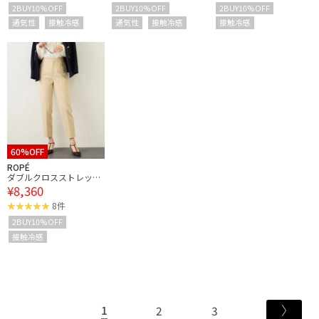
2BUY10%OFF
2BUY10%OFF
2BUY10%OFF
通気性
接触冷感
通気性
接触冷感
接触冷感
60%OFF
ROPÉ
ダブルクロスストレッチ
¥8,360
ペンシルパンツ/接触冷
感・イージーケア・セッ
8件
トアップ対応
2BUY10%OFF
接触冷感
1
2
3