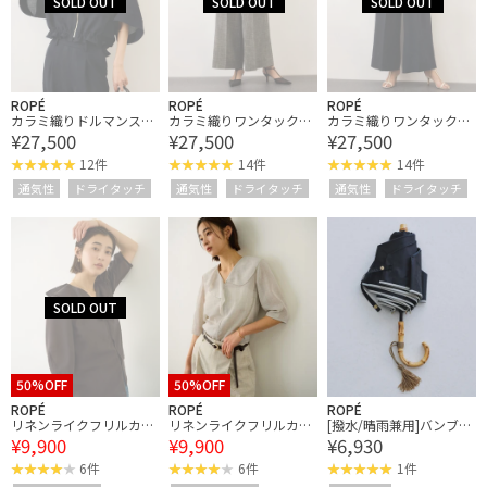
ROPÉ
ROPÉ
ROPÉ
カラミ織りドルマンスリ
カラミ織りワンタックワ
カラミ織りワンタックワ
¥27,500
¥27,500
¥27,500
ーブショートブルゾン/
イドパンツ/セットアッ
イドパンツ/セットアッ
セットアップ対応・イー
プ対応・イージーケア
プ対応・イージーケア
12件
14件
14件
ジーケア
通気性
ドライタッチ
通気性
ドライタッチ
通気性
ドライタッチ
50%OFF
50%OFF
ROPÉ
ROPÉ
ROPÉ
リネンライクフリルカラ
リネンライクフリルカラ
[撥水/晴雨兼用]バンブー
¥9,900
¥9,900
¥6,930
ーブラウス/セットアッ
ーブラウス/セットアッ
ハンドルバイカラーコン
プ対応・イージーケア
プ対応・イージーケア
パクトパラソル(折りたた
6件
6件
1件
み雨傘・遮熱日傘)/UV&