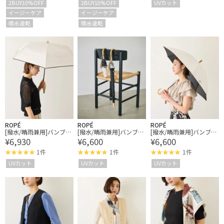
2BUY10%OFF
2BUY10%OFF
UVカット
遮光率100%カット/近赤
イージーケア
イージーケア
外線99.9％
吸水速乾
吸水速乾
ROPÉ
ROPÉ
ROPÉ
[撥水/晴雨兼用]バンブー
[撥水/晴雨兼用]バンブー
[撥水/晴雨兼用]バンブー
¥6,930
¥6,600
¥6,600
ハンドルバイカラーコン
ハンドルバイカラーパラ
ハンドルバイカラーパラ
パクトパラソル(折りたた
ソル(雨傘・遮熱日傘)/UV
ソル(雨傘・遮熱日傘)/UV
1件
1件
1件
み雨傘・遮熱日傘)/UV&
&遮光率100%カット/近
&遮光率100%カット/近
UVカット
UVカット
UVカット
遮光率100%カット/近赤
赤外線99.9％
赤外線99.9％
外線99.9％