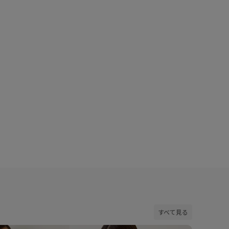
新館
着用サイズ : F
カラー : レッド (60)
すべて見る