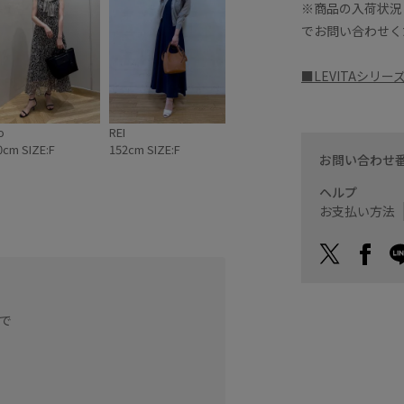
※商品の入荷状況
でお問い合わせく
■LEVITAシリ
o
REI
0cm SIZE:F
152cm SIZE:F
お問い合わせ
ヘルプ
お支払い方法
袖丈は手の平が半分隠れる
す。
で
低身長の方もスタイルアッ
シワになりにくいのが嬉し