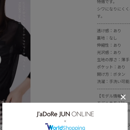
特徴です。
適
快適な着心地
持ち運びに便利
シワになりにくく
す。
落ち感
薄手
透け感
金ボタン
-------------------
透け感：あり
裏地：なし
伸縮性：あり
光沢感：あり
生地の厚さ：薄手
ポケット：あり
開け方：ボタン
洗濯：手洗い可能
-------------------
【モデル情報】
モデル身長:171
モデル身長:175
【LEVITA シリー
美しく快適に乗り切