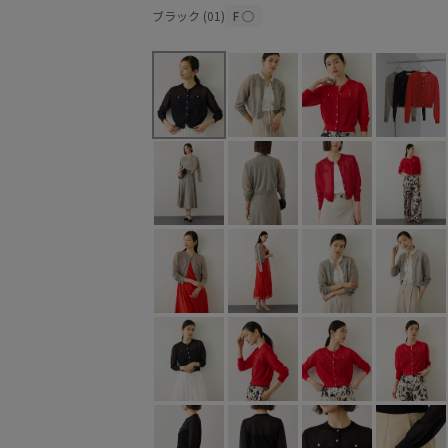
ブラック (01)
F
○