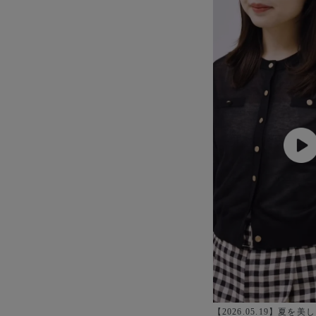
冷房対策
夏の機能素材アイテム
幅広
快
接触冷感
春夏
自宅で洗える
華やか
【2026.05.19】夏を