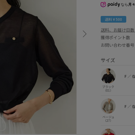
なら
月々
送料￥500
送料、お届け日数
獲得ポイント
お問い合わせ番号 
サイズ
F
／
ブラック
（01）
F
／
ベージュ
（27）