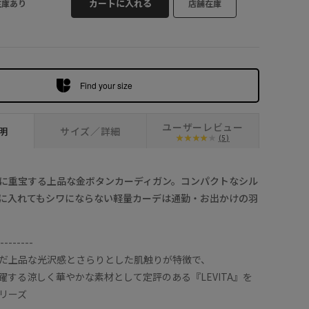
カートに入れる
在庫あり
店舗在庫
レッド (60)
Find your size
ユーザーレビュー
明
サイズ／詳細
(5)
に重宝する上品な金ボタンカーディガン。コンパクトなシル
に入れてもシワにならない軽量カーデは通勤・お出かけの羽
--------
だ上品な光沢感とさらりとした肌触りが特徴で、
躍する涼しく華やかな素材として定評のある『LEVITA』を
リーズ