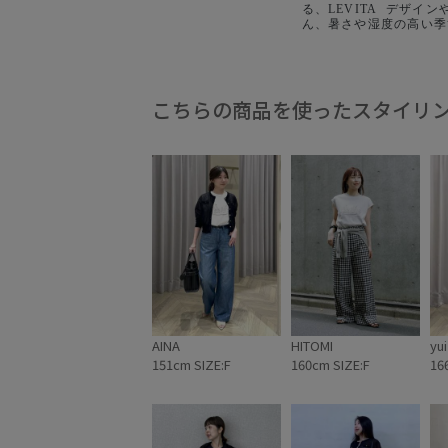
る、LEVITA ⁡ デザ
ん、暑さや湿度の高い季
着心地を叶える接触冷感
りにくく美しい状態を保
さ、自宅で手洗いが可能
性など、夏を快適に過ご
にもこだわりました。 ___ 
こちらの商品を使ったスタイリ
タンクルーネックシアー
¥20,900 (税込) GGK262
AINA
HITOMI
yui
151cm SIZE:F
160cm SIZE:F
16