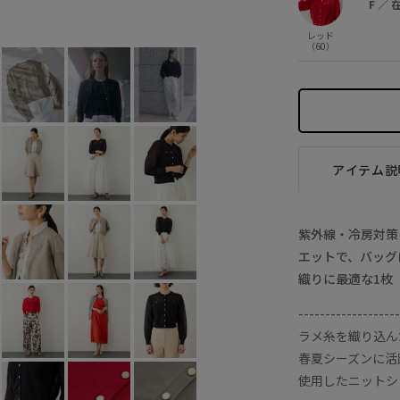
F
／
ベージュ (27)
F
○
レッド
（60）
アイテム説
紫外線・冷房対策
エットで、バッグ
織りに最適な1枚
-------------------
ラメ糸を織り込ん
春夏シーズンに活
使用したニットシ