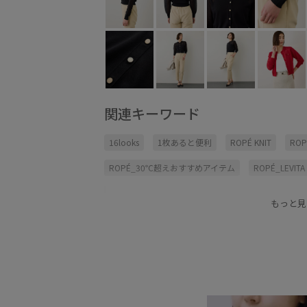
関連キーワード
16looks
1枚あると便利
ROPÉ KNIT
ROP
ROPÉ_30℃超えおすすめアイテム
ROPÉ_LEVITA
ROPÉ_名品
さらさら
さらっとした肌触り
もっと見
オンにもオフにも
カーディガン
クルーネッ
シワになりにくい
セットアップ
タンクトッ
ニットワンピース
ニット素材
フリル
ポ
レディライク
ワンピース
万能アイテム