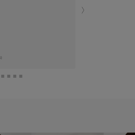
アミュプラザ長崎
AINA (151cm)
)