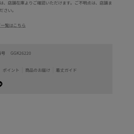
は、店舗在庫よりご確認いただけます。ご不明点は、店舗ま
ださい。
ーズ一覧はこちら
番号
GGK26220
ポイント
商品のお届け
着丈ガイド
くらいの長さで、着丈は腰あたりまでの短めの丈感で
着丈はヒ
襟は程よ
透け感が
プできるのでおすすめです◎
いポイント♪