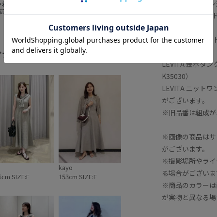
同素材でデザイン
インや着心地はもちろ
節でも涼やかな
LEVITA ティア
性や、シワにな
M35020）
てる扱いやす
なイージーケア
powered by
LEVITA レイ
すための機能性
⁡ LEVITA 金ボ
ング
26210）
全てみる
カーディガン
LEVITA 金ボタ
20
K35030）
LEVITA ニットワ
がございます。
※旧品番は組成が、
※画像の商品はサ
がございます。
※撮影場所やライ
kayo
る場合がございま
6cm SIZE:F
153cm SIZE:F
※商品のカラーは
が実物と異なる場