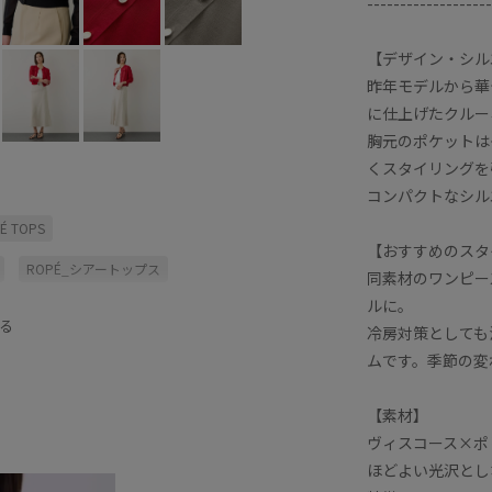
-------------------
【デザイン・シル
昨年モデルから華
に仕上げたクルー
胸元のポケットは
くスタイリングを
コンパクトなシル
É TOPS
【おすすめのスタ
ROPÉ_シアートップス
同素材のワンピー
ルに。
さらりとした
イージーケア
る
冷房対策としても
ク
シアー
シアーカーディガン
ムです。季節の変
プ
ドライタッチ
ニット
【素材】
リエステル
ラメ
ラメ糸
ヴィスコース×ポ
ほどよい光沢とし
上品
伸縮性
光沢感
冷んやり