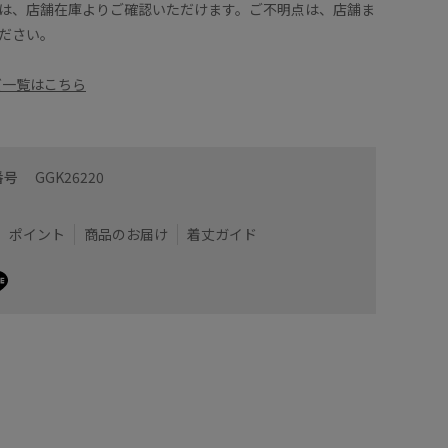
は、店舗在庫よりご確認いただけます。ご不明点は、店舗ま
ださい。
ーズ一覧はこちら
番号
GGK26220
ポイント
商品のお届け
着丈ガイド
くらいの長さで、着丈は腰あたりまでの短めの丈感で
着丈はヒ
襟は程よ
透け感が
プできるのでおすすめです◎
いポイント♪