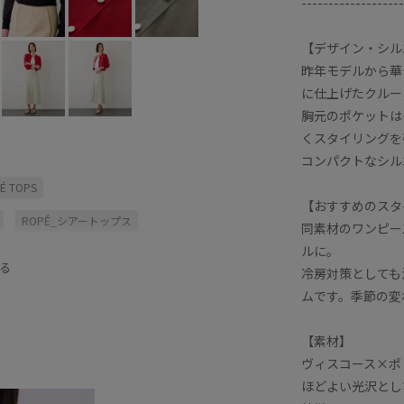
-------------------
【デザイン・シル
昨年モデルから華
に仕上げたクルー
胸元のポケットは
くスタイリングを
コンパクトなシル
É TOPS
【おすすめのスタ
ROPÉ_シアートップス
同素材のワンピー
ルに。
さらりとした
イージーケア
る
冷房対策としても
ク
シアー
シアーカーディガン
ムです。季節の変
プ
ドライタッチ
ニット
【素材】
リエステル
ラメ
ラメ糸
ヴィスコース×ポ
ほどよい光沢とし
上品
伸縮性
光沢感
冷んやり