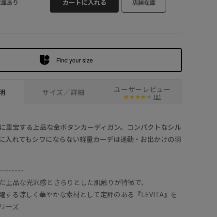
カートに入れる
在庫あり
店舗在庫
Find your size
ユーザーレビュー
明
サイズ／詳細
(5)
に重宝する上品な金ボタンカーディガン。コンパクトなシル
に入れてもシワにならない軽量カーデは通勤・お出かけの羽
--------
だ上品な光沢感とさらりとした肌触りが特徴で、
躍する涼しく華やかな素材として定評のある『LEVITA』を
リーズ