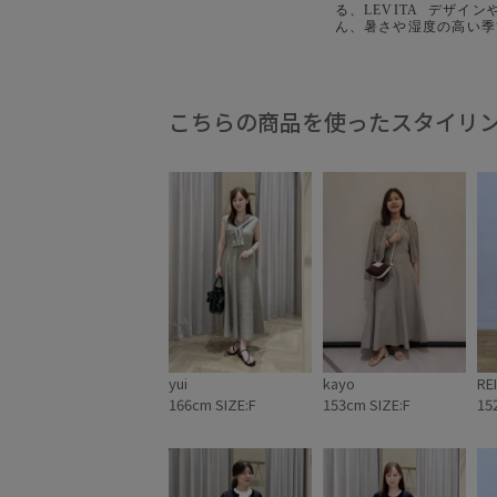
る、LEVITA ⁡ デザ
ん、暑さや湿度の高い季
着心地を叶える接触冷感
りにくく美しい状態を保
さ、自宅で手洗いが可能
性など、夏を快適に過ご
にもこだわりました。 ___ 
こちらの商品を使ったスタイリ
タンクルーネックシアー
¥20,900 (税込) GGK262
yui
kayo
REI
166cm SIZE:F
153cm SIZE:F
15