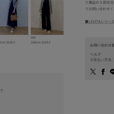
※商品の入荷状況
でお問い合わせく
■LEVITAシリ
AKI
2cm SIZE:F
164cm SIZE:F
お問い合わせ
ヘルプ
お支払い方法
袖丈は手の平が半分隠れる
す。
で
低身長の方もスタイルアッ
シワになりにくいのが嬉し