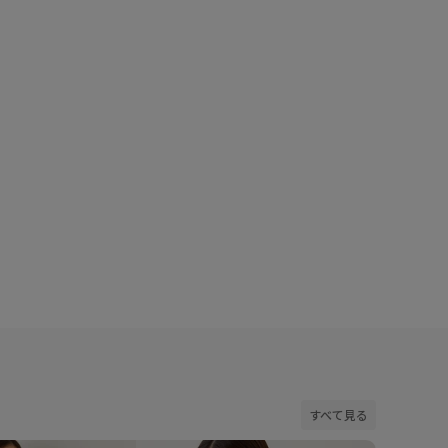
新館
着用サイズ : F
カラー : レッド (60)
すべて見る