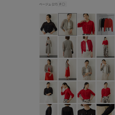
ベージュ (27)
F
○