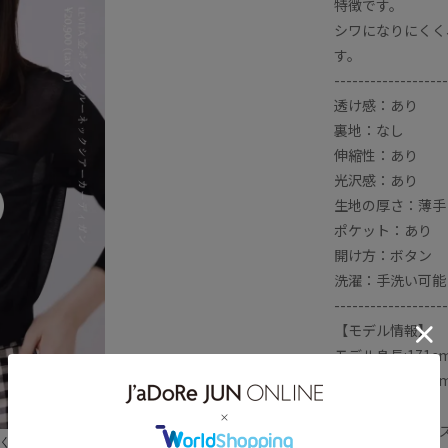
特徴です。
適
快適な着心地
持ち運びに便利
シワになりにくく
す。
落ち感
薄手
透け感
金ボタン
-------------------
透け感：あり
裏地：なし
伸縮性：あり
光沢感：あり
生地の厚さ：薄手
ポケット：あり
開け方：ボタン
洗濯：手洗い可能
-------------------
【モデル情報】
モデル身長:171
モデル身長:175
【LEVITA シリー
美しく快適に乗り切