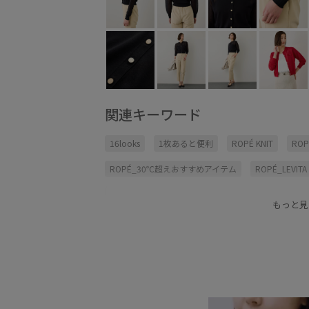
関連キーワード
16looks
1枚あると便利
ROPÉ KNIT
ROP
ROPÉ_30℃超えおすすめアイテム
ROPÉ_LEVITA
ROPÉ_名品
さらさら
さらっとした肌触り
もっと見
オンにもオフにも
カーディガン
クルーネッ
シワになりにくい
セットアップ
タンクトッ
ニットワンピース
ニット素材
フリル
ポ
レディライク
ワンピース
万能アイテム