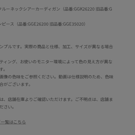
ンクルーネックシアーカーディガン（品番:GGK26220 旧品番:G
ニット地で夏場にも大活躍する素材です。身長関係な
着丈はく
ンピース（品番:GGE26200 旧品番:GGE35020）
マークがフレアシルエットをキレイに魅せてくれます。
デザイン
脇周りは
ナーとパ
着用サイズ : F
ンプルです。実際の商品と仕様、加工、サイズが異なる場合
2cm)
カラー : ネイビー (40)
ティング、お使いのモニター環境によって色の見え方が異な
す。
画像の色味をご参照ください。動画は仕様説明のため、色味
合がございます。
は、店舗在庫よりご確認いただけます。ご不明点は、店舗ま
ださい。
ーズ一覧はこちら