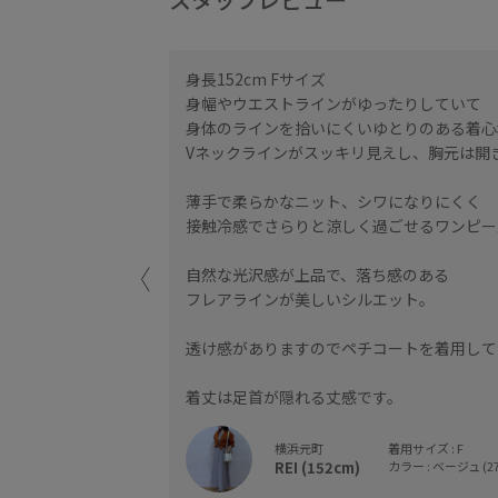
材です。身長関係な
身長152cm Fサイズ
イに魅せてくれます。
身幅やウエストラインがゆったりしていて
身体のラインを拾いにくいゆとりのある着心
Vネックラインがスッキリ見えし、胸元は開
薄手で柔らかなニット、シワになりにくく
接触冷感でさらりと涼しく過ごせるワンピー
自然な光沢感が上品で、落ち感のある
フレアラインが美しいシルエット。
透け感がありますのでペチコートを着用して
着丈は足首が隠れる丈感です。
横浜元町
着用サイズ : F
REI (152cm)
カラー : ベージュ (27