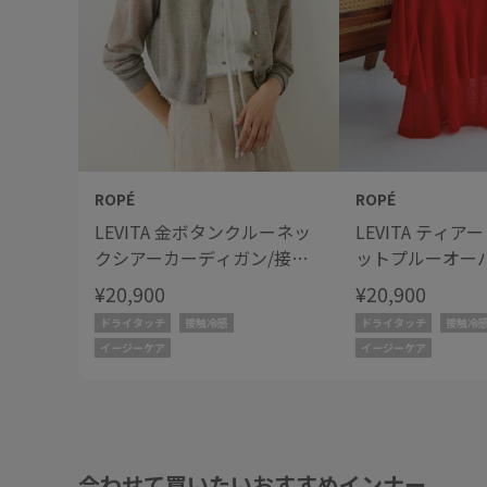
ROPÉ
ROPÉ
LEVITA 金ボタンクルーネッ
LEVITA ティ
クシアーカーディガン/接触
ットプルーオー
冷感・イージーケア
感・イージーケ
¥20,900
¥20,900
ドライタッチ
接触冷感
ドライタッチ
接触冷
イージーケア
イージーケア
合わせて買いたいおすすめインナー