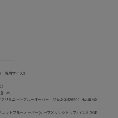
---------
---------
m 着用サイズ:F
ズ】
違いの
ードフリルニットプルーオーバー（品番:GGM26200 旧品番:GG
ヤードニットプルーオーバー(ケープ×タンクトップ)（品番:GGK