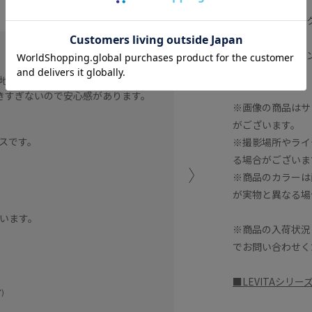
26210）
LEVITA 金ボタ
GK35030）
接触冷感のサラサラとした
LEVITA ニットワ
く着用できるハイウエスト
がございます。
地です。
きすぎないので安心感があります。
沖縄リウボウ
※画像の商品はサ
arakakiiii (16
がございます。
スです。
※撮影場所やライ
る場合がございま
※商品のカラーは
が実物と異なる場
います。
※商品の入荷状況
でお問い合わせく
■LEVITAシリ
)