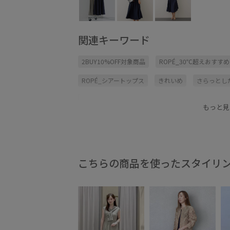
関連キーワード
2BUY10%OFF対象商品
ROPÉ_30℃超えおすす
ROPÉ_シアートップス
きれいめ
さらっとし
さらりとした
アンサンブル
イージーケア
もっと見
カーディガン
クルーネック
サンダル
シ
シワになりにくい
シンプル
ジャケット
ドライタッチ
ニット
ニットワンピース
こちらの商品を使ったスタイリ
フレンチスリーブ
プレーティング
ポリエス
上品
伸縮性
光沢感
冷んやり
切り替
女性らしいシルエット
幅広
快適
快適な