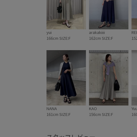
自宅で洗える
華やか
落ち感
薄手
透
yui
arakakiiii
REI
166cm SIZE:F
162cm SIZE:F
15
NANA
KAO
Yu
161cm SIZE:F
156cm SIZE:F
16
スタッフレビュー