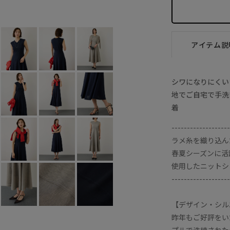
アイテム説
シワになりにくい
地でご自宅で手洗
着
-------------------
ラメ糸を織り込ん
春夏シーズンに活
使用したニットシ
-------------------
【デザイン・シル
昨年もご好評をい
プルで洗練された