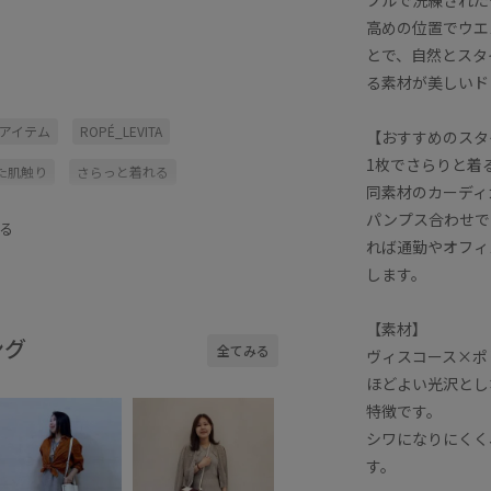
高めの位置でウエ
とで、自然とスタ
る素材が美しいド
めアイテム
ROPÉ_LEVITA
【おすすめのスタ
1枚でさらりと着
た肌触り
さらっと着れる
同素材のカーディ
オフィス
オンにもオフにも
パンプス合わせで
る
れば通勤やオフィ
アー
シアーカーディガン
します。
スタイルアップ
タンクトップ
【素材】
ニット素材
パンプス
フリル
ング
全てみる
ヴィスコース×ポ
テル
ラメ
ラメ糸
ワンピース
ほどよい光沢とし
特徴です。
え
夏の機能素材アイテム
シワになりにくく
着心地
接触冷感
春夏
す。