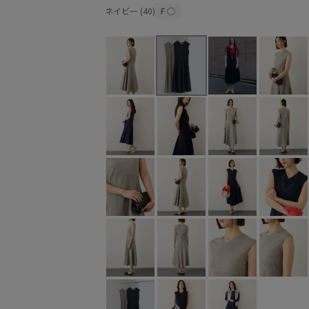
ネイビー (40)
F
○