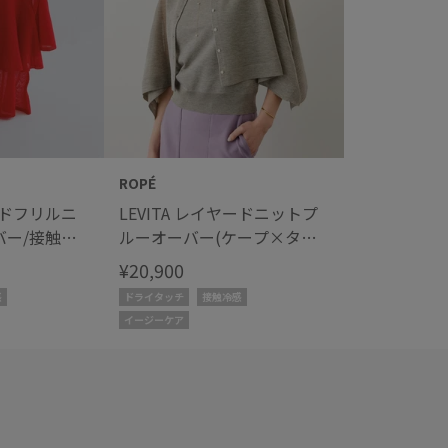
ROPÉ
アードフリルニ
LEVITA レイヤードニットプ
バー/接触冷
ルーオーバー(ケープ×タン
ア
クトップ)/接触冷感・イージ
¥20,900
ーケア
感
ドライタッチ
接触冷感
イージーケア