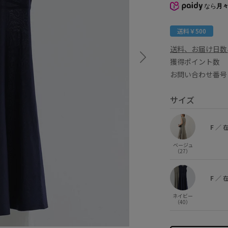
なら
月々
送料￥500
送料、お届け日数
獲得ポイント
お問い合わせ番号 
サイズ
F
／
ベージュ
（27）
F
／
ネイビー
（40）