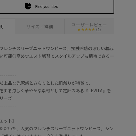
Find your size
ユーザーレビュー
明
サイズ／詳細
(4)
フレンチスリーブニットワンピース。接触冷感の涼しい着心
い可能◎高めウエスト切替でスタイルアップも期待できる一
---------
だ上品な光沢感とさらりとした肌触りが特徴で、
躍する涼しく華やかな素材として定評のある『LEVITA』を
リーズ
---------
エット】
ただいた、人気のフレンチスリーブニットワンピース。シン
デザインはそのままに、今年も登場しました。