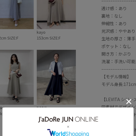
-------------------
け感
金ボタン
透け感：あり
裏地：なし
伸縮性：あり
光沢感：ややあり
kayo
2cm SIZE:F
153cm SIZE:F
生地の厚さ：薄手
ポケット：なし
開き方：かぶり
洗濯：手洗い可能
-------------------
【モデル情報】
モデル身長:171c
【LEVITA シリー
同素材でデザイン
uka
NANA
0cm SIZE:F
161cm SIZE:F
LEVITA ティア
M35020）
LEVITA レイ