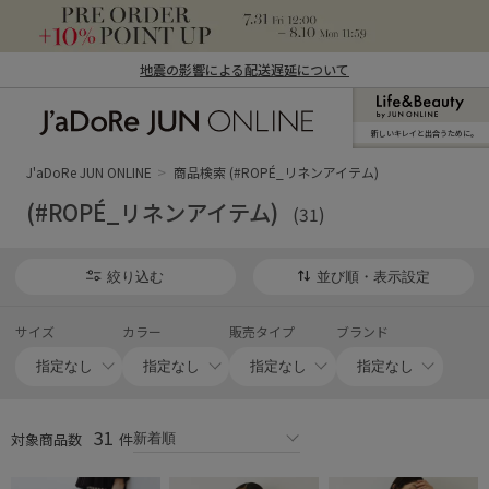
地震の影響による配送遅延について
新しいキレイと出合うために。
J'aDoRe JUN ONLINE（ジャドール ジュ
ン オンライン）
J'aDoRe JUN ONLINE
商品検索 (#ROPÉ_リネンアイテム)
(#ROPÉ_リネンアイテム)
(31)
絞り込む
並び順・表示設定
サイズ
カラー
販売タイプ
ブランド
31
対象商品数
件