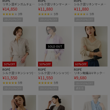
ROPÉ
ROPÉ
ROPÉ
リネン混ギンガムチェッ
シルク混リネンマーメイ
シルク混リネンマーメイ
¥14,850
¥11,880
¥11,880
クワイドパンツ/イージ
ドスカート(無地＆ストラ
ドスカート(無地＆ストラ
ーケア
イス)/セットアップ対
イス)/セットアップ対
3件
5件
5件
応・イージーケア
応・イージーケア
2BUY10%OFF
2BUY10%OFF
2BUY10%OFF
50%OFF
50%OFF
60%OFF
ROPÉ
ROPÉ
ROPÉ
シルク混リネンシャツ(無
シルク混リネンシャツ(無
リネン畦編みVネックニ
¥11,550
¥11,550
¥9,680
地＆ストライプ)/イージ
地＆ストライプ)/イージ
ット/イージーケア
ーケア・セットアップ対
ーケア・セットアップ対
5件
5件
2BUY10%OFF
応
応
通気性
2BUY10%OFF
2BUY10%OFF