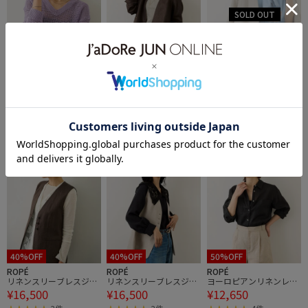
60%OFF
60%OFF
60%OFF
ROPÉ
ROPÉ
ROPÉ
リネン畦編みVネックニ
リネンノーカラージャケ
リネンノーカラージャケ
¥9,680
¥15,400
¥15,400
ット/イージーケア
ット/セットアップ対応
ット/セットアップ対応
7件
7件
2BUY10%OFF
通気性
2BUY10%OFF
2BUY10%OFF
40%OFF
40%OFF
50%OFF
ROPÉ
ROPÉ
ROPÉ
リネンスリーブレスジ
リネンスリーブレスジ
ヨーロピアンリネンレギ
¥16,500
¥16,500
¥12,650
レ/セットアップ対応
レ/セットアップ対応
ュラーシャツ/イージー
ケア