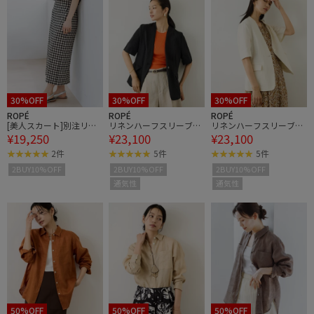
30%OFF
30%OFF
30%OFF
ROPÉ
ROPÉ
ROPÉ
[美人スカート]別注リネ
リネンハーフスリーブノ
リネンハーフスリーブノ
¥19,250
¥23,100
¥23,100
ン混ギンガムチェックポ
ーカラージャケット
ーカラージャケット
ケット付きタイトスカー
2件
5件
5件
ト/イージーケア
2BUY10%OFF
2BUY10%OFF
2BUY10%OFF
通気性
通気性
50%OFF
50%OFF
50%OFF