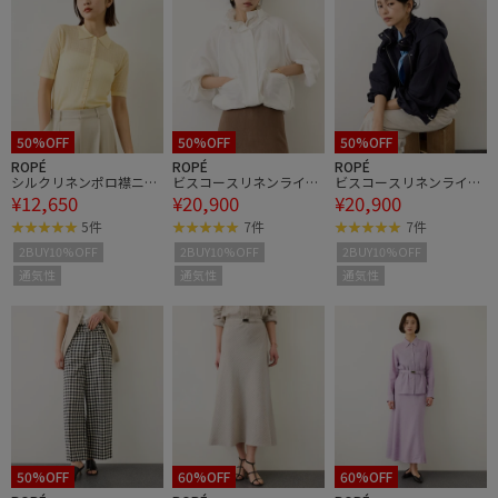
50%OFF
50%OFF
50%OFF
ROPÉ
ROPÉ
ROPÉ
シルクリネンポロ襟ニッ
ビスコースリネンライト
ビスコースリネンライト
¥12,650
¥20,900
¥20,900
トカーディガン/イージ
マウンテンパーカー/セ
マウンテンパーカー/セ
ーケア
ットアップ対応・イージ
ットアップ対応・イージ
5件
7件
7件
ーケア
ーケア
2BUY10%OFF
2BUY10%OFF
2BUY10%OFF
通気性
通気性
通気性
50%OFF
60%OFF
60%OFF