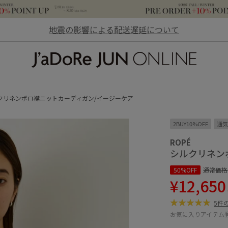
地震の影響による配送遅延について
JaDoRe JUN ONLINE
クリネンポロ襟ニットカーディガン/イージーケア
2BUY10%OFF
通気
ROPÉ
シルクリネン
50%OFF
通常価格
¥12,650
5件
お気に入りアイテム