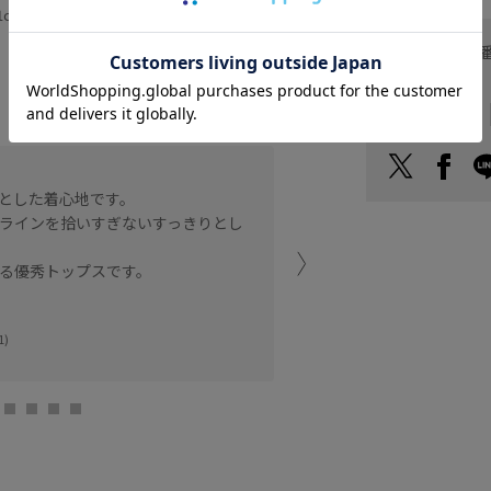
1cm SIZE:F
153cm SIZE:F
お問い合わせ
ヘルプ
お支払い方法
シアー感のある素材ですっ
とした着心地です。
身体のラインを拾いすぎる
ラインを拾いすぎないすっきりとし
要らずで華やかさのあるト
1枚着としてもおすすめで
る優秀トップスです。
透け感があるのでインナー
アトレ恵比寿
1)
YUI (161cm)