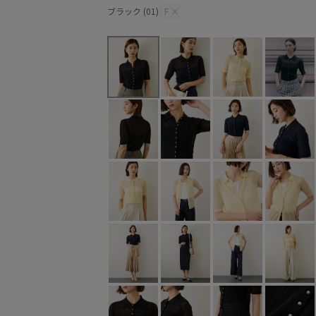
ブラック (01)
F
×