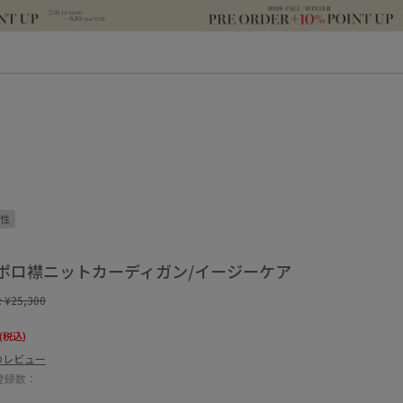
性
ポロ襟ニットカーディガン/イージーケア
:
¥25,300
(税込)
のレビュー
登録数：