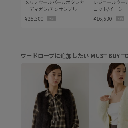
メリノウールパールボタンカ
レジェールウー
ーディガン/アンサンブル対
ニット/イージー
応・イージーケア
【J'aDoRe・
¥25,300
¥16,500
予約
予約
【J'aDoRe・一部店舗限定サ
イズ】
イズ】
ワードローブに追加したい MUST BUY TO