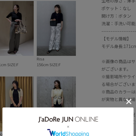
生地の厚さ：薄手
ポケット：なし
開け方：ボタン
洗濯：手洗い可能
-------------------
【モデル情報】
モデル身長:171c
I
Risa
※画像の商品はサ
1cm SIZE:F
156cm SIZE:F
がございます。
※撮影場所やライ
る場合がございま
※商品のカラーは
が実物と異なる場
※商品の入荷状況
でお問い合わせく
KO
S