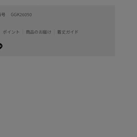
番号
GGK26050
ポイント
商品のお届け
着丈ガイド
きりとしたシルエットです。
身長165
ことなく華奢見えしパールボタンなのでアクセサリー
柔らかく
ップス。
伸縮性も
すがカーディガンとしても◎
シアー感
は必須です。
パールボ
す。
一枚着で
着用サイズ : F
カラー : ブラック (01)