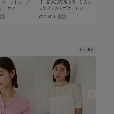
ーンニットカーデ
【一部WEB限定カラー】カシ
ワイド
ージーケア
ミヤブレンドポケットカーデ
カーディ
ィガン/イージーケア
部店舗
¥27,500
¥25,30
予約
予約
【J'aDoRe・一部店舗限定サ
イズ】
すべて見る