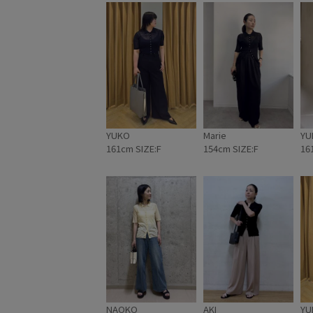
YUKO
Marie
YU
161cm SIZE:F
154cm SIZE:F
16
NAOKO
AKI
YU