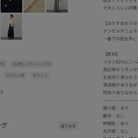
で大人らしい印象
【おすすめのスタ
テンセルデニムや
一番下の釦を外し
【素材】
リネン82％にシ
OPS
ROPÉ_シアートップス
高比率のリネンが
きちんと感
オフィス
な光沢と滑らかさ
清涼感がありなが
ン
シルク
シンプル
ナチュラル
る
然体でありながら
ル
ランダムリブ
リネン
-------------------
透け感：あり
イテム
抜け感
春夏
柄パンツ
裏地：なし
透け感
通気性
伸縮性：あり
ング
全てみる
光沢感：なし