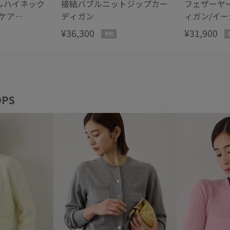
ルハイネック
接結バブルニットジップカー
フェザーヤ
ケア
ディガン
ィガン/イ
一部店舗限定サ
¥36,300
¥31,900
予約
PS