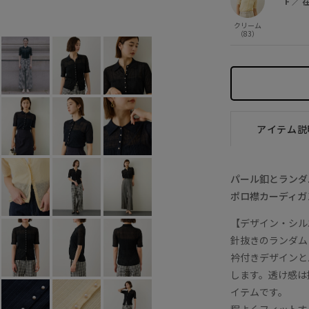
F
／
ネイビー (40)
F
○
クリーム
（83）
アイテム説
パール釦とランダ
ポロ襟カーディガ
【デザイン・シル
針抜きのランダム
衿付きデザインと
します。透け感は
イテムです。
程よくフィットす