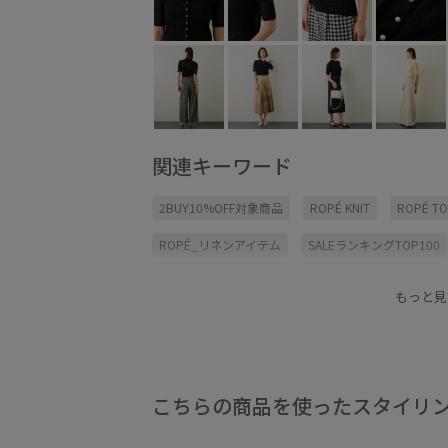
関連キーワード
2BUY10%OFF対象商品
ROPÉ KNIT
ROPÉ T
ROPÉ_リネンアイテム
SALEランキングTOP100
カジュアル
カジュアルすぎない
カーディガ
もっと見
ニット
ニットカーディガン
パンツ
パー
リネン素材
上品
伸縮性
夏の機能素材ア
清涼感
肌触りが良い
自宅で洗える
薄手
こちらの商品を使ったスタイリ