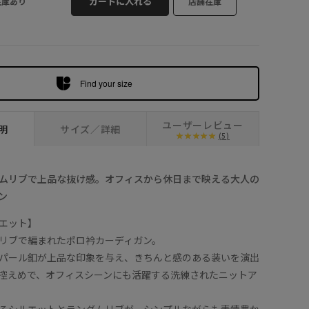
カートに入れる
在庫あり
店舗在庫
クリーム (83
Find your size
ユーザーレビュー
明
サイズ／詳細
(5)
ムリブで上品な抜け感。オフィスから休日まで映える大人の
ン
エット】
リブで編まれたポロ衿カーディガン。
パール釦が上品な印象を与え、きちんと感のある装いを演出
控えめで、オフィスシーンにも活躍する洗練されたニットア
るシルエットとランダムリブが、シンプルながらも表情豊か