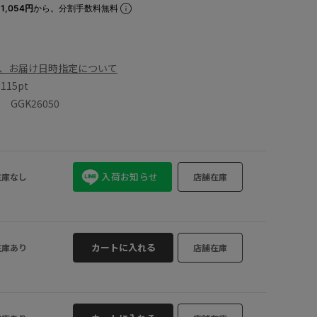
1,054円
から。分割手数料無料
、お届け日時指定について
数
115pt
GGK26050
入荷お知らせ
在庫なし
店舗在庫
カートに入れる
在庫あり
店舗在庫