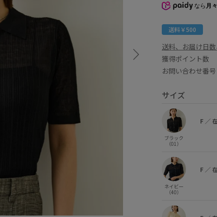
なら
月々
送料￥500
送料、お届け日数
獲得ポイント
お問い合わせ番号 
サイズ
F
／
ブラック
（01）
F
／
ネイビー
（40）