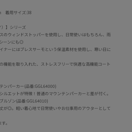
m 着用サイズ:38
ズノ）】シリーズ
スのウィンドストッパーを使用し、日常使いはもちろん、雨
シーンにも◎
スポーツ
イナーにはブレスサーモという保温素材を使用し、寒い日に
るシルエットで動きやすさ抜群、楽に羽織れます！
インナー
の機能を取り入れた、ストレスフリーで快適な高機能コート
UNOさんコラボアウターを愛用中ですが高くても買って
いる事を
です。
の散歩で長時間外にいる日などとオンオフ様々なシー
フードも
◯
れます。
パーカー(品番:GGL64000)
シルエットが特徴！普通のマウンテンパーカーと差が付く。
？疑問に思われると思いますが中のライナーが優秀で
着用した
ゾン(品番:GGL64010)
く着用できます。動いているとポカポカしてきます。
ンになっ
丈が◎。軽い着心地で日常使いやお仕事用のアウターとして
ーの為、袖部分はちょっと寒いので真冬は中はしっか
着されるのがオススメです。
ます。
な日にも気兼ねなく着用できますよ♪
※店頭及
ございま