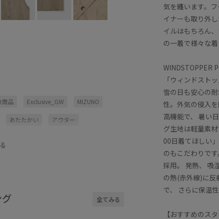
気を纏います。フ
イナーも取り外し
イルはもちろん、
の一着で様々な着
WINDSTOPPER 
「ウィンドストッ
雪の日も安心の耐
対象商品
Exclusive_GW
MIZUNO
性。外気の侵入を
高機能で、 暑い
あたたかい
アウター
グ生地は軽量素材
コート
シルエットがポイント
00日着てほしい
る
のもこだわりです
レスフリー
セット
採用。 発熱、 
ミニン
フード
ブルゾン
ベスト
の熱(赤外線)に
で、 さらに保温
G
リネット対象
リラックス感
ング
全てみる
仕事用
保温性
冬のアウター
【おすすめのスタ