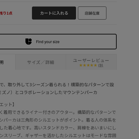
り1点
カートに入れる
残り1点
店舗在庫
Find your size
ユーザーレビュー
明
サイズ／詳細
(9)
で、取り外して3シーズン着られる！構築的なパターンで設
o（ミズノ）とコラボレーションしたマウンテンパーカ
エット】
く着用できるライナー付きのアウター。構築的なパターンで
ンパーカは三角形のシルエットがポイント。着る人の体系を
した着心地です。高いスタンドカラー、肩線をあいまいにし
ンスリーブ、ギャザーを活かしたシルエットはモードな雰囲