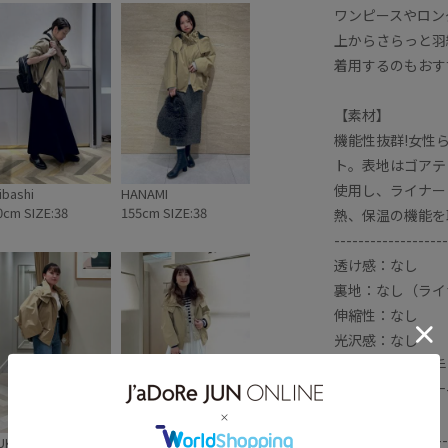
ワンピースやロン
熱
夏の機能素材アイテム
上からさらっと羽
着心地
軽量素材
長く使える
着用するのもおす
【素材】
機能性抜群!女性
ト。表地はゴアテ
使用し、ライナー
ibashi
HANAMI
0cm SIZE:38
155cm SIZE:38
熱、保温の機能を
-------------------
透け感：なし
裏地：なし（ライ
伸縮性：なし
光沢感：なし
生地の厚さ：薄手
開き方：ファスナ
ポケット：あり
-------------------
UKA
yayoi