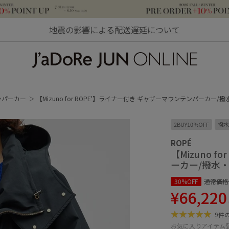
地震の影響による配送遅延について
JaDoRe JUN ONLINE
ンパーカー
【Mizuno for ROPE'】ライナー付き ギャザーマウンテンパーカー
2BUY10%OFF
撥水
ROPÉ
【Mizuno 
ーカー/撥水
30%OFF
通常価格
¥66,220
9件
お気に入りアイテム