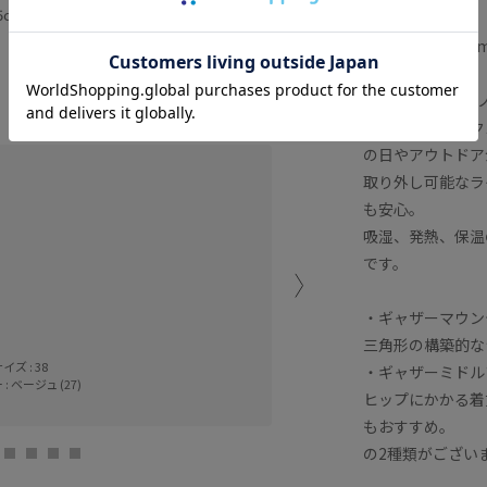
5cm SIZE:38
160cm SIZE:38
【モデル情報】
モデル身長:170c
【Mizuno（ミ
表地はゴアテック
の日やアウトドア
38サイズ着用。
取り外し可能なラ
軽い素材感とフォルムのあ
も安心。
吸湿、発熱、保温
私は数年前に購入したMIZ
です。
良かった！と思うアウター
寒波、風の強い日、愛犬と
ンでとても重宝しています
・ギャザーマウンテン
三角形の構築的な
見た目は本当に暖かいのか
ズ : 38
・ギャザーミドルブル
: ベージュ (27)
とても暖かく真冬も問題な
ヒップにかかる着
ただベストタイプのライナ
もおすすめ。
り厚みのあるニットや重ね
の2種類がござい
撥水性ありでお天気の心配