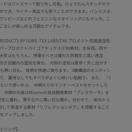
ードはファスナーで取り外し可能。ひょうたんステッチのラ
ができ、ライナー単品でも使うことができます。パンツスタ
ワンピースなどのフェミニンなスタイリングにもマッチ。こ
こなしが楽しめる万能なアイテムです。
PRODUCTS BY GORE-TEX LABS(TM) プロダクト:防風透湿性
パープロダクトバイゴアテックス(TM)素材」を採用。雨や
水性はもちろん、 特筆すべきは優れた防風性と高い透湿
防ぎ衣服内の空気を保ち、 内側の湿気は素早く外に逃がす
日も寒い日も、 体感を快適に保ちます。 3層構造のボンディン
で、 裏地なしでもすべりがよく心地いい肌触り。 また、 「3
」という思いから、 中綿入りのインナーベストをセットした
。 中綿の内装はMizunoの独自開発素材「ブレスサーモ」を
吸湿性に優れ、 薄手なのに寒い日も暖か。合わせて、 体内から
反射して保温する素材「リフレクションギア」を搭載すること
性をアップしました。
イリング】