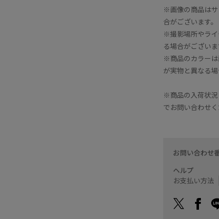
※画像の商品はサ
ポンチョ型のふんわりとし
素材感がカジュアル見えし
合がございます。
と思います。
※撮影場所やライ
裾は絞れるので気分やボト
る場合がございま
袖口もスナップボタンで調
※商品のカラーは
ライナー、フードは取り外
が実物と異なる場
天満屋岡山店
yayoi (160cm)
※商品の入荷状況
でお問い合わせく
お問い合わせ
ヘルプ
お支払い方法