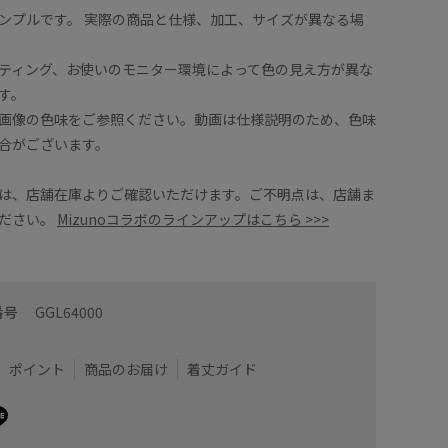
ンプルです。 実際の商品と仕様、加工、サイズが異なる場
たフォルムが女性らしさがありまた少しツヤッとした
商品の色
すぎずロペらしくキレイめ感のある印象で羽織れるか
ティング、お使いのモニター環境によって色の見え方が異な
ムとのバランスを見つつ調整できます。
す。
整可能。
画像の色味をご参照ください。動画は仕様説明のため、色味
しできます。
合がございます。
着用サイズ : 38
カラー : ベージュ (27)
は、店舗在庫よりご確認いただけます。ご不明点は、店舗ま
ださい。
Mizunoコラボのラインアップはこちら >>>
番号
GGL64000
ポイント
商品のお届け
着丈ガイド