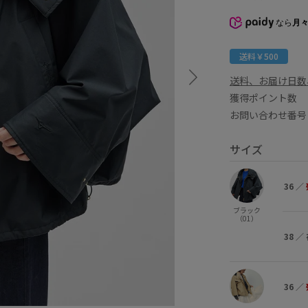
なら
月々
送料￥500
送料、お届け日数
獲得ポイント
お問い合わせ番号 
サイズ
36
／
ブラック
（01）
38
／
36
／