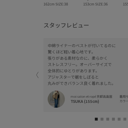
162cm SIZE:38
153cm SIZE:36
15
スタッフレビュー
中綿ライナーのベストが付いてるのに
。ジャケットの上から
驚くほど軽い着心地です。
張りがある素材なのに、柔らかく
ストレスフリー。オーバーサイズで
性抜群。取り外し可能
全体的にゆとりがあります。
るマウンテンパーカー
アジャスターで裾をしぼると
丸みができバランス良く着れました。
moi salon et ropé 京都高島屋
着用サイ
TSUKA (155cm)
カラー 