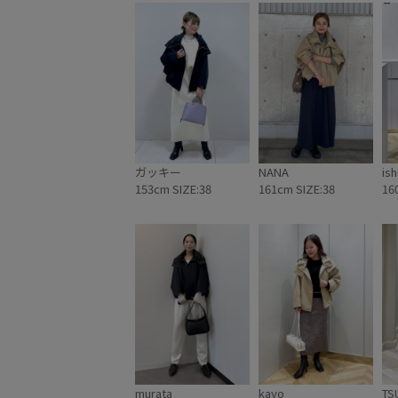
別注
別注アイテム
取り外し可能
吸湿発
女性らしさ
快適
撥水加工
薄手
軽い
ガッキー
NANA
ish
153cm SIZE:38
161cm SIZE:38
16
murata
kayo
TS