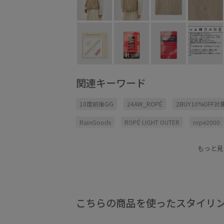
関連キーワード
10度前後GG
24AW_ROPÉ
2BUY10%OFF
RainGoods
ROPÉ LIGHT OUTER
rope2000
アウトドア
オーバーサイズ
オールシーズン
もっと見
スカート
スタンドカラー
ステッチ
スト
ドルマンスリーブ
パンツ
パーカー
フェ
マウンテンパーカー
モード
ライトアウターG
こちらの商品を使ったスタイリ
ロング丈
ワンピース
万能アイテム
中綿