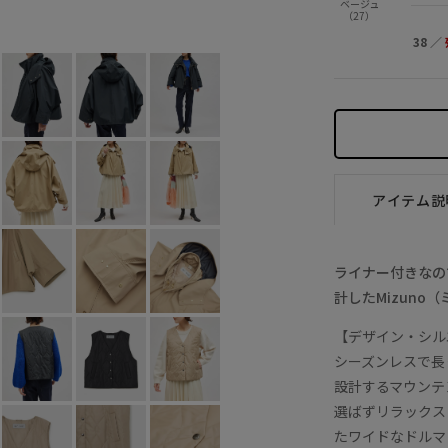
ベージュ
ベージュ (27)
36
残り1点
38
残
（27）
38
／
アイテム説
ライナー付きなの
計したMizun
【デザイン・シル
シーズンレスで長
設計するマウンテ
選ばずリラックス
たワイドなドルマ