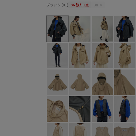
ブラック (01)
36
残り1点
38
×