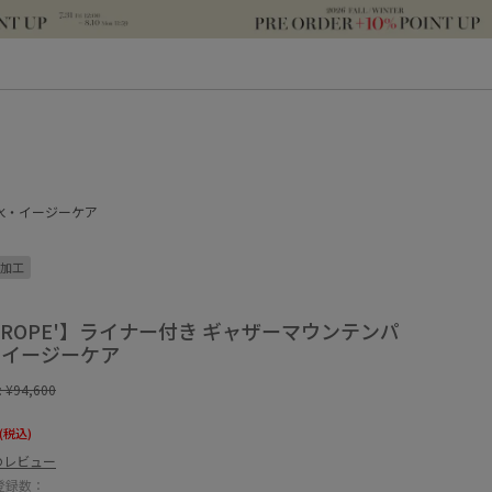
/撥水・イージーケア
加工
for ROPE'】ライナー付き ギャザーマウンテンパ
・イージーケア
:
¥94,600
(税込)
のレビュー
登録数：