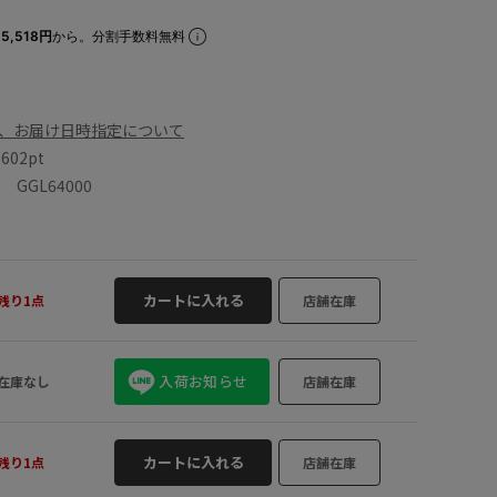
5,518円
から。分割手数料無料
、お届け日時指定について
数
602pt
GGL64000
カートに入れる
残り1点
店舗在庫
入荷お知らせ
在庫なし
店舗在庫
カートに入れる
残り1点
店舗在庫