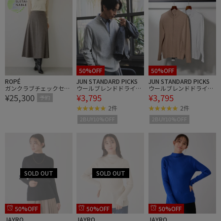
50%OFF
50%OFF
ROPÉ
JUN STANDARD PICKS
JUN STANDARD PICKS
ガンクラブチェックセミ
ウールブレンドドライバ
ウールブレンドドライバ
¥25,300
¥3,795
¥3,795
フレアースカート/吸湿
ーズニット
ーズニット
予約
発熱・イージーケア【J'a
2件
2件
DoRe・一部店舗限定サ
2BUY10%OFF
2BUY10%OFF
イズ】
50%OFF
50%OFF
50%OFF
JAYRO
JAYRO
JAYRO