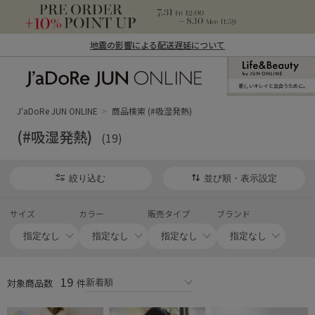
地震の影響による配送遅延について
新しいキレイと出合うために。
J'aDoRe JUN ONLINE（ジャドール ジュ
ン オンライン）
J'aDoRe JUN ONLINE
商品検索 (#吸湿発熱)
(#吸湿発熱)
(19)
絞り込む
並び順・表示設定
サイズ
カラー
販売タイプ
ブランド
19
対象商品数
件