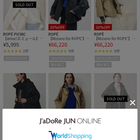
30%OFF
30%OFF
ROPÉ PICNIC
ROPÉ
ROPÉ
【emur/エミュール】サ
【Mizuno for ROPE'】ラ
【Mizuno for ROPE'】ラ
¥5,995
¥66,220
¥66,220
ーモジャージロゴプルオ
イナー付き ギャザーマウ
イナー付き ギャザーマウ
ーバー
ンテンパーカー/撥水・
ンテンパーカー/撥水・
2件
9件
9件
イージーケア
イージーケア
2BUY10%OFF
2BUY10%OFF
2BUY10%OFF
撥水加工
撥水加工
30%OFF
30%OFF
ROPÉ
ROPÉ
ROPÉ
【Mizuno for ROPE'】ギ
【Mizuno for ROPE'】ギ
【新色追加】【Mizuno
¥67,760
¥67,760
¥61,600
ャザーミドルブルゾン
ャザーミドルブルゾン
コラボ】撥水/300daysコ