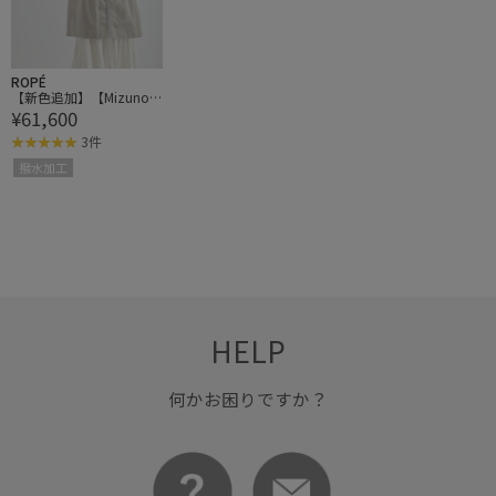
ROPÉ
【新色追加】【Mizuno
¥61,600
コラボ】撥水/300daysコ
ントロールコート
3件
撥水加工
HELP
何かお困りですか？