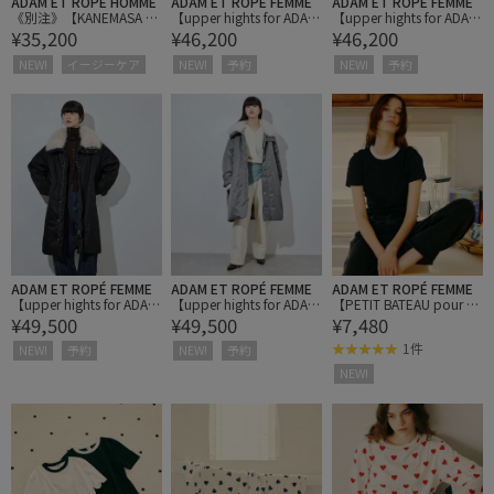
ADAM ET ROPÉ HOMME
ADAM ET ROPÉ FEMME
ADAM ET ROPÉ FEMME
《別注》【KANEMASA P
【upper hights for ADAM
【upper hights for ADAM
¥35,200
¥46,200
¥46,200
HIL. / カネマサ フィル】
ET ROPE'】別注 THE U-B
ET ROPE'】別注 THE U-B
28G Ombre Check Mode
ENCH MID
ENCH MID
NEW!
イージーケア
NEW!
予約
NEW!
予約
st Shirt
ADAM ET ROPÉ FEMME
ADAM ET ROPÉ FEMME
ADAM ET ROPÉ FEMME
【upper hights for ADAM
【upper hights for ADAM
【PETIT BATEAU pour A
¥49,500
¥49,500
¥7,480
ET ROPE'】別注 THE U-B
ET ROPE'】別注 THE U-B
DAM ET ROPE'】別注 ク
ENCH COAT
ENCH COAT
ルーネック半袖Ｔシャツ
1件
NEW!
予約
NEW!
予約
NEW!