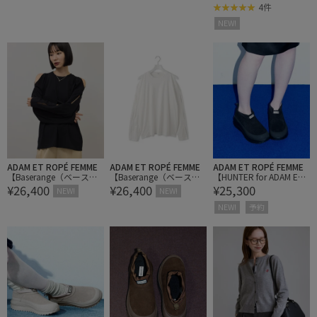
UROMI Tシャツ
LEVE/LENA HS
ESS SHIRTS 2P
4件
NEW!
ADAM ET ROPÉ FEMME
ADAM ET ROPÉ FEMME
ADAM ET ROPÉ FEMME
【Baserange（ベースレ
【Baserange（ベースレ
【HUNTER for ADAM ET
¥26,400
¥26,400
¥25,300
ンジ）】別注 Pin Long S
ンジ）】別注 Pin Long S
ROPE'】別注TRAVEL FL
NEW!
NEW!
leeves
leeves
OW SUEDE TRAINER
NEW!
予約