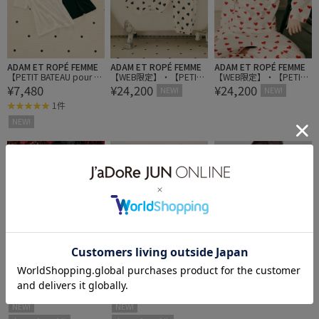
ADAM ET ROPÉ FEMME
ADAM ET ROPÉ FEMME
ADAM ET ROPÉ FEMME
【PETIT BATEAU pour A
【WEB限定】・【PETIT
【WEB限定】・【PETIT
¥7,480
¥24,200
¥24,200
DAM ET ROPE'】別注 ク
BATEAU pour ADAM ET R
BATEAU pour ADAM ET R
NEW!
NEW!
ルーネック半袖Ｔシャツ
OPE'】別注ハートプリン
OPE'】別注ハートプリン
1件
トパジャマ
トパジャマ
NEW!
WILD LIFE TAILOR
WILD LIFE TAILOR
ROPÉ PICNIC
【Wrangler for WILD LIFE
【Wrangler for WILD LIFE
【BEVERLY HILLS POLO
¥38,500
¥38,500
¥4,993
TAILOR】 EX SUEDE DOU
TAILOR】 EX SUEDE DOU
CLUB別注】ケーブルニ
予約
BLE KNEE JEAN
BLE KNEE JEAN
ットプルオーバー
NEW!
NEW!