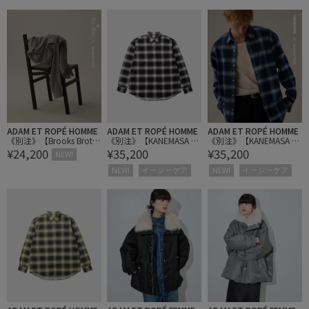
ADAM ET ROPÉ HOMME
ADAM ET ROPÉ HOMME
ADAM ET ROPÉ HOMME
《別注》【Brooks Broth
《別注》【KANEMASA P
《別注》【KANEMASA P
¥24,200
¥35,200
¥35,200
ers/ブルックス ブラザー
HIL. / カネマサ フィル】
HIL. / カネマサ フィル】
NEW!
ズ】EX NOIR STRIPE BD
28G Ombre Check Mode
28G Ombre Check Mode
NEW!
イージーケア
NEW!
イージーケア
SHIRTS
st Shirt
st Shirt