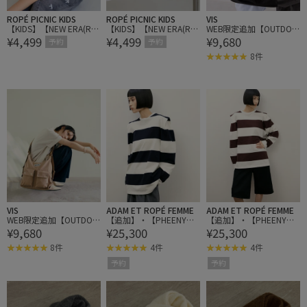
ROPÉ PICNIC KIDS
ROPÉ PICNIC KIDS
VIS
【KIDS】【NEW ERA(R)
【KIDS】【NEW ERA(R)
WEB限定追加【OUTDOO
¥4,499
¥4,499
¥9,680
別注】920CS HEARTLOG
別注】920CS HEARTLOG
R PRODUCTS】VIS別注
予約
予約
O BACKRIBBON CAP
O BACKRIBBON CAP
マルチウェイショルダー
8件
バッグ
VIS
ADAM ET ROPÉ FEMME
ADAM ET ROPÉ FEMME
WEB限定追加【OUTDOO
【追加】・【PHEENY
【追加】・【PHEENY
¥9,680
¥25,300
¥25,300
R PRODUCTS】VIS別注
（フィーニー）】別注 H
（フィーニー）】別注 H
マルチウェイショルダー
eavy weight border tuck
eavy weight border tuck
8件
4件
4件
バッグ
ed sleeve
ed sleeve
予約
予約