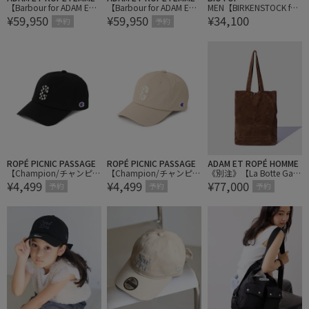
【Barbour for ADAM ET
【Barbour for ADAM ET
MEN【BIRKENSTOCK for
¥59,950
¥59,950
¥34,100
ROPE'】別注Shirring Be
ROPE'】別注Shirring Be
BIOTOP】 KYOTO EXQ L
予約
予約
dale
dale
EVE/LENA HS BLACK
ROPÉ PICNIC PASSAGE
ROPÉ PICNIC PASSAGE
ADAM ET ROPÉ HOMME
【Champion/チャンピオ
【Champion/チャンピオ
《別注》【La Botte Gard
¥4,499
¥4,499
¥77,000
ン別注】フラワーロゴロ
ン別注】フラワーロゴロ
iane/ラボッテガーディア
予約
予約
予約
ーキャップ
ーキャップ
ン】EX BAG SOLENE VEL
OURS