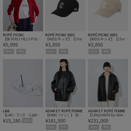
ROPÉ PICNIC
ROPÉ PICNIC KIDS
ROPÉ PICNIC KIDS
【BEVERLY HILLS POLO
【KIDS/キッズ】【Cham
【KIDS/キッズ】【Cham
¥5,995
¥3,850
¥3,850
CLUB別注】ベーシック
pion/チャンピオン別
pion/チャンピオン別
カーディガン
注】フラワーロゴローキ
注】フラワーロゴローキ
NEW!
予約
NEW!
予約
NEW!
予約
ャップ/リンクコーデ
ャップ/リンクコーデ
L&B
ADAM ET ROPÉ FEMME
ADAM ET ROPÉ FEMME
【LAN｜ラン】〈L&B別
【IHNN（イン）】 別注C
【CINQUANTA for ADAM
¥15,180
¥181,500
¥231,000
注〉glass plate stand ガ
ollarless Leather Jacket
ET ROPE'】別注 Leather
NEW!
ラスプレートスタンド
Car Coat
NEW!
予約
NEW!
予約