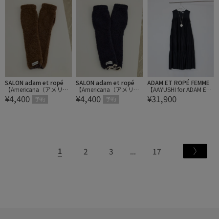
SALON adam et ropé
SALON adam et ropé
ADAM ET ROPÉ FEMME
【Americana（アメリカ
【Americana（アメリカ
【AAYUSHI for ADAM ET
¥4,400
¥4,400
¥31,900
ーナ）】TEMBEA別注ベ
ーナ）】TEMBEA別注ベ
ROPE'】別注Cotton voil
予約
予約
ビーアルパカアームウォ
ビーアルパカアームウォ
e long dress
ーマー
ーマー
1
2
3
17