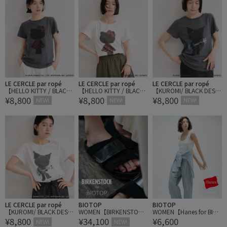
LE CERCLE par ropé
LE CERCLE par ropé
LE CERCLE par ropé
【HELLO KITTY / BLACK
【HELLO KITTY / BLACK
【KUROMI/ BLACK DESIG
¥8,800
¥8,800
¥8,800
DESIGN SERIES別注】BL
DESIGN SERIES別注】BL
N SERIES別注】BLACK K
NEW!
NEW!
NEW!
ACK KITTY Tシャツ
ACK KITTY Tシャツ
UROMI Tシャツ
LE CERCLE par ropé
BIOTOP
BIOTOP
【KUROMI/ BLACK DESIG
WOMEN【BIRKENSTOCK
WOMEN【Hanes for BIOT
¥8,800
¥34,100
¥6,600
N SERIES別注】BLACK K
for BIOTOP】Kyoto EXQ
OP】TRIBLEND SLEEVEL
NEW!
NEW!