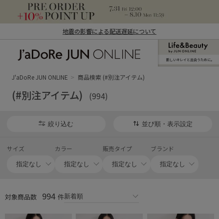
地震の影響による配送遅延について
新しいキレイと出合うために。
J'aDoRe JUN ONLINE（ジャドール ジュ
ン オンライン）
J'aDoRe JUN ONLINE
商品検索 (#別注アイテム)
(#別注アイテム)
(994)
絞り込む
並び順・表示設定
サイズ
カラー
販売タイプ
ブランド
994
対象商品数
件