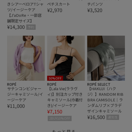
きシアーベロアTシャ
ペチスカート
チパンツ
¥2,970
¥3,520
ツ/イージーケア
【J'aDoRe・一部店
舗限定サイズ】
¥14,300
予約
50%OFF
ROPÉ
ROPÉ
ROPÉ SELECT
サテンコンビジャー
【Lala Vie(ララヴ
【HAKUJI（ハク
ジーキャミソール/イ
ィ)】別注カップ付き
ジ）】RANDOM RIB
ージーケア
キャミソール(巾着付
BRA CAMISOLE｜ラ
¥11,000
き)/イージーケア
ンダムリブ×ブラデ
¥7,150
ザインキャミソール
¥16,500
通気性
2BUY10%OFF
もっと見る