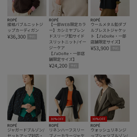
ROPÉ
ROPÉ
ROPÉ
接結バブルニットジ
【一部WEB限定カラ
ウールメタル釦ダブ
ップカーディガン
ー】カシミヤブレン
ルブレストジャケッ
¥36,300
ドスリーブ釦サイド
ト【J'aDoRe・一部
予約
スリットニット/イー
店舗限定サイズ】
¥53,900
ジーケア
予約
【J'aDoRe・一部店
舗限定サイズ】
¥24,200
予約
30%OFF
30%OFF
ROPÉ
ROPÉ
ROPÉ
ジャガードブルゾン/
リネンハーフスリー
ウォッシュリネンジ
セットアップ対応・
ブノーカラージャケ
ップシャツブルゾン/