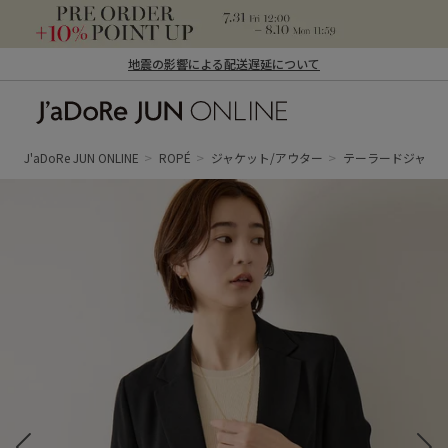
地震の影響による配送遅延について
J'aDoRe JUN ONLINE（ジャドール ジュ
ン オンライン）
J'aDoRe JUN ONLINE
ROPÉ
ジャケット/アウター
テーラードジャケ