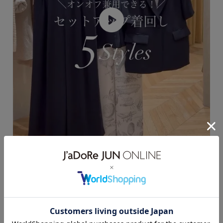
【2026.05.14】ロペ人気のセットアップで作る着回し5Style♡ ⁡ ブラウ
ス、ジャケット、パンツの３型✨ セットアップとしても単品としても オ
ンオフで着回しができます☺️ ⁡ さらっと涼しく着られるので これから夏
に向けて活躍しそうです🫶 ⁡ ⁡ ライトトリアセバックサテンフラップブラ