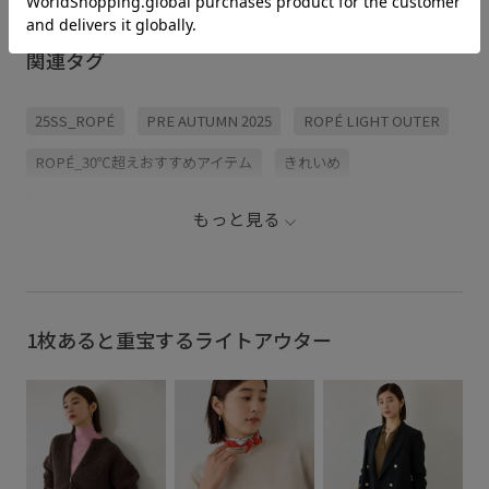
ウス #GGH25241 ¥25,300 taxin ⁡ トリアセバックサテン ハーフスリー
ブジャケット #GGV25230 ¥31,900 taxin ⁡ ライトトリアセイージーワ
イドパンツ #GGS25241 ¥25,300 taxin
関連タグ
25SS_ROPÉ
PRE AUTUMN 2025
ROPÉ LIGHT OUTER
ROPÉ_30℃超えおすすめアイテム
きれいめ
きれいめカジュアル
オンにもオフにも
カジュアル
もっと見る
サテン
シワになりにくい
ジャケット
ジョーゼット
セットアップ
パンツ
ブラウス
ベーシック
リネット対象
ワイドパンツ
伸縮性
合わせやすい
1枚あると重宝するライトアウター
清涼感
自宅で洗える