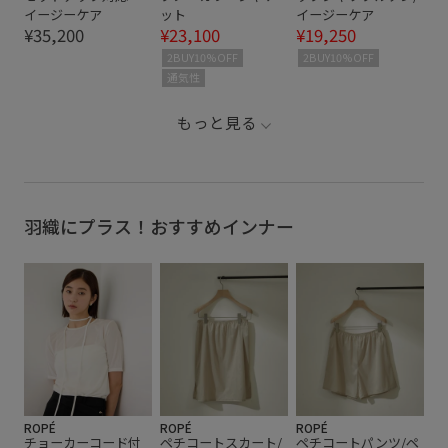
イージーケア
ット
イージーケア
¥35,200
¥23,100
¥19,250
2BUY10%OFF
2BUY10%OFF
通気性
もっと見る
羽織にプラス！おすすめインナー
ROPÉ
ROPÉ
ROPÉ
チョーカーコード付
ペチコートスカート/
ペチコートパンツ/ペ