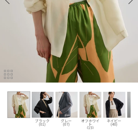
ブラック
グレー
オフホワイ
ネイビー
(01)
(07)
ト
(40)
(15)