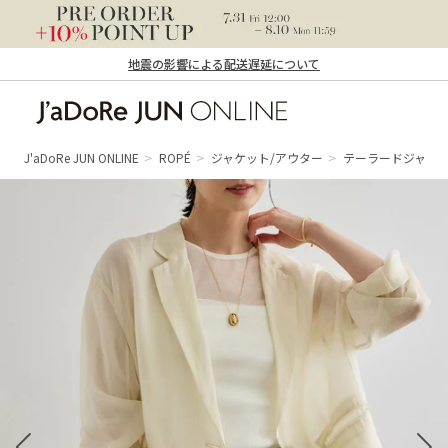
地震の影響による配送遅延について
J'aDoRe JUN ONLINE（ジャドール ジュ
ン オンライン）
J'aDoRe JUN ONLINE
ROPÉ
ジャケット/アウター
テーラードジャケ