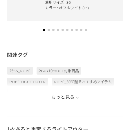
着用サイズ : 36
カラー : オフホワイト (15)
関連タグ
25SS_ROPÉ
2BUY10%OFF対象商品
ROPÉ LIGHT OUTER
ROPÉ_30℃超えおすすめアイテム
ROPÉ_TIMESALE
ROPÉ_秋羽織り
ROPÉ_軽羽織
もっと見る
SALEランキングTOP100
お気に入り急増中アイテム
お気に入り登録急増中
きれいめ
きれいめカジュアル
オンにもオフにも
オールインワン
カジュアル
1枚あると重宝するライトアウター