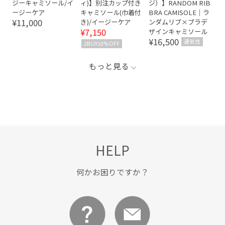
ジーキャミソール/イ
ィ)】別注カップ付き
ジ）】RANDOM RIB
ージーケア
キャミソール(巾着付
BRA CAMISOLE｜ラ
¥11,000
き)/イージーケア
ンダムリブ×ブラデ
¥7,150
ザインキャミソール
¥16,500
通気性
2BUY10%OFF
もっと見る
HELP
何かお困りですか？