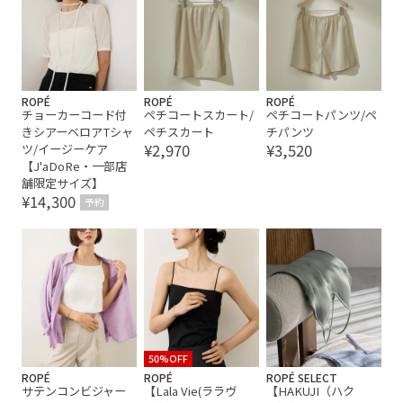
ROPÉ
ROPÉ
ROPÉ
チョーカーコード付
ペチコートスカート/
ペチコートパンツ/ペ
きシアーベロアTシャ
ペチスカート
チパンツ
¥2,970
¥3,520
ツ/イージーケア
【J'aDoRe・一部店
舗限定サイズ】
¥14,300
予約
50%OFF
ROPÉ
ROPÉ
ROPÉ SELECT
サテンコンビジャー
【Lala Vie(ララヴ
【HAKUJI（ハク