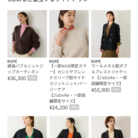
シアー
ジャケット
ベーシック
ポリエステル
リネット対象
ワンピース
合わせやすい
清涼感
薄手
透け感
ROPÉ
ROPÉ
ROPÉ
接結バブルニットジ
【一部WEB限定カラ
ウールメタル釦ダブ
ップカーディガン
ー】カシミヤブレン
ルブレストジャケッ
¥36,300
ドスリーブ釦サイド
ト【J'aDoRe・一部
予約
スリットニット/イー
店舗限定サイズ】
¥53,900
ジーケア
予約
【J'aDoRe・一部店
舗限定サイズ】
¥24,200
予約