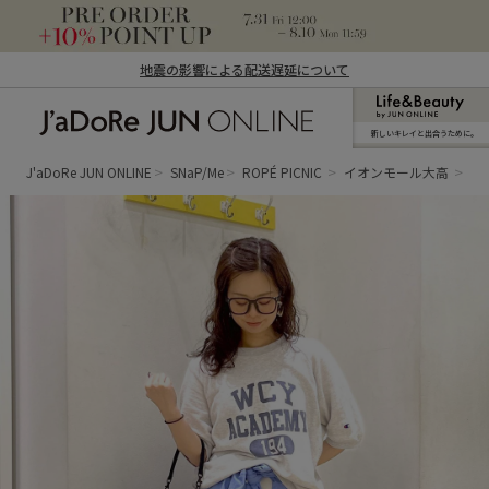
地震の影響による配送遅延について
新しいキレイと出合うために。
J'aDoRe JUN ONLINE（ジャドール ジュ
ン オンライン）
J'aDoRe JUN ONLINE
SNaP/Me
ROPÉ PICNIC
イオンモール大高
yu