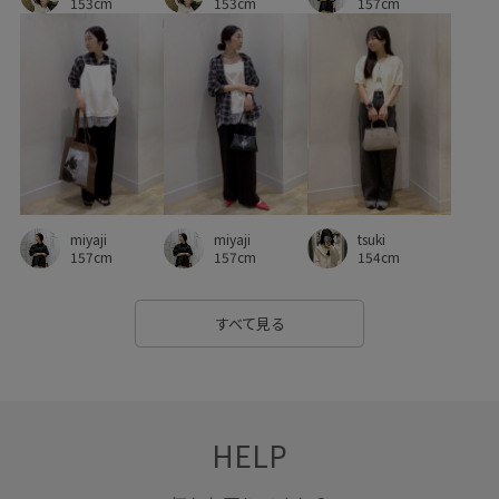
153cm
153cm
157cm
モノトーン
ユニセックス
リブニット
リュック
リラックス感
レイヤードスタイル
ロゴデザイン
ロゴプリント
ヴィンテージ
ヴィンテージ加工
ヴィンテージ感
上品
代表モデル
伸縮性
光沢感
別注
別注アイテム
別注コラボバッグ
動きやすい
miyaji
miyaji
tsuki
取り外し可能
合わせやすい
夏の機能素材アイテム
157cm
157cm
154cm
大人っぽい
天然素材
小物
快適
快適な着心地
すべて見る
抜け感
旅行
清涼感
男女兼用
着回しやすい
秋冬
程よいゆとり
程よい厚み
程よい肉感
穿き心地が良い
細見え
羽織としても使える
HELP
肌離れが良い
裏毛
長財布
限定カラー