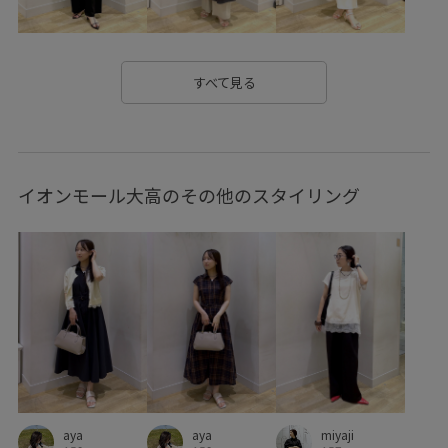
オフィスカジュアル
オーバーサイズ
カジュアル
カレッジプリント
キャップ
キャミソール
すべて見る
クーポン対象商品
ゴム仕様
サテン
サブバッグ
シャツ
シルエットがきれい
シワになりにくい
イオンモール大高のその他のスタイリング
シンプル
シンプルなデザイン
シンプルコーデ
ジャケット
スウェット
スウェットのインナー
スッキリ
ストレスフリー
スポーツ
ダウン
チノパン
デイリーで活躍
ドライ
ドライタッチ
ニット
ハンドバッグ
バックパック
パンツ
フリーサイズ
ブルゾン
プルオーバー
プレゼント用
ポケット付き
ポーチ
マニッシュ
マルチストライプ
aya
aya
miyaji