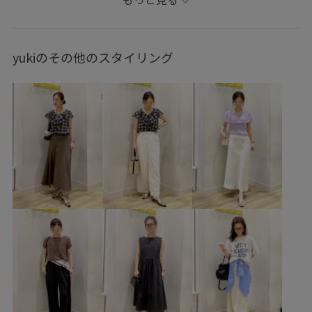
サンダル
GDC55150
GDH16040
GDM86010
GIA16190
GIX46000
26SS10r
26SS20dp
yukiのその他のスタイリング
26SS20gsr
26SSlightouter_1
26SSPR_カジュアルTシャツ
26SSRPgoods
26SSRPお仕事ブラウス
26SSRPボトム
26SSお仕事おすすめ
2BUY10%OFF対象商品
2WAYで使える
CHAMPION
Exclusive_GW
New Era
NEWERA別注
over40_saletops
RP26SS
RP26SS_goods
RP体型カバー
Tシャツ
UVカット
WEB限定
きちんと感
きれいめ
きれいめカジュアル
さらっとした肌触り
さらりとした
オフィス