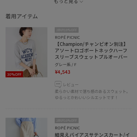
もっと見る
バーにも冷房対策にも◎
ラフだけど女性らしさもある、夏のお出かけコーデで
着用アイテム
す。
2BUY10%OFF
□記載のないものにつきましては私物となります。
ROPÉ PICNIC
【Champion/チャンピオン別注】
アソートロゴボートネックハーフ
Instagramではお得でリアルな情報を発信中です
スリーブスウェットプルオーバー
ぜひフォローしていただけると嬉しいです♡
グレー系 / F
¥4,543
30%OFF
yukiのInstagram▶︎@yuki_pic84
レビュー
柔らかい素材で落ち感のあるスウェット。
ゆるっとかわいいシルエットです！
2BUY10%OFF
ROPÉ PICNIC
細見えバイアスサテンスカート/イ