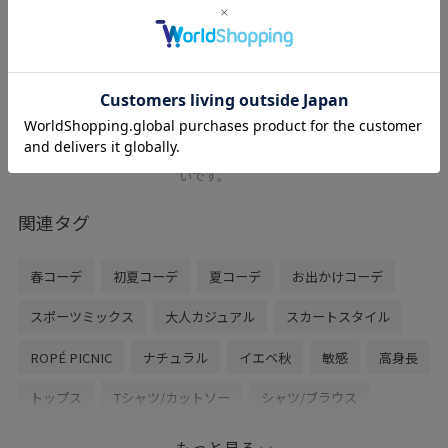
メタルバーストラップサンダル
キナリ / L
¥3,568
レビュー
35%OFF
ストラップで安定感があります。
足先は余分な負荷もかからず楽に履きやす
いです。
関連タグ
春コーデ
初夏コーデ
夏コーデ
お出かけコーデ
スポーツミックス
大人カジュアル
スカートスタイル
ROPÉ PICNIC
ナチュラル
イエベ秋
敏感
高身長
トップス
Tシャツ/カットソー
シャツ/ブラウス
スカート
バッグ
ショルダーバッグ
シューズ
もっと見る