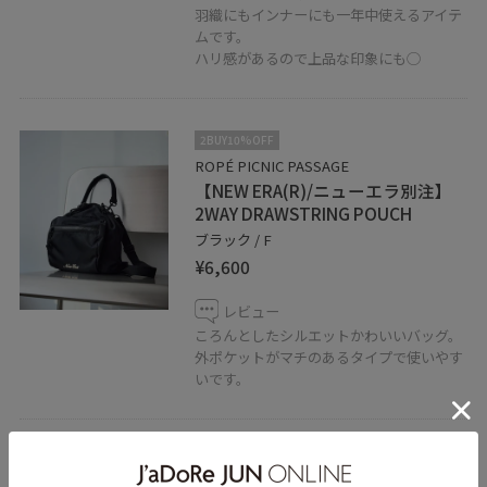
羽織にもインナーにも一年中使えるアイテ
ムです。
ハリ感があるので上品な印象にも◯
2BUY10%OFF
ROPÉ PICNIC PASSAGE
【NEW ERA(R)/ニューエラ別注】
2WAY DRAWSTRING POUCH
ブラック / F
¥6,600
レビュー
ころんとしたシルエットかわいいバッグ。
外ポケットがマチのあるタイプで使いやす
いです。
2BUY10%OFF
ROPÉ PICNIC PASSAGE