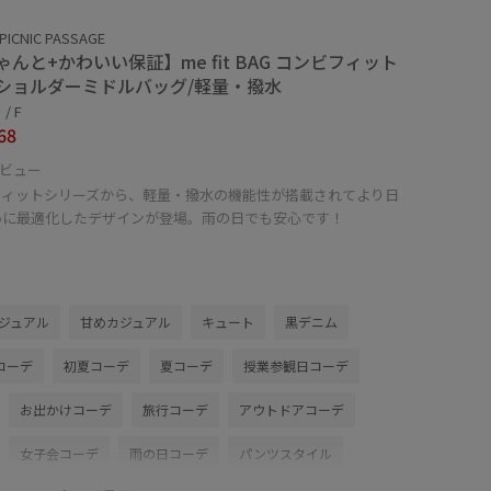
PICNIC PASSAGE
ゃんと+かわいい保証】me fit BAG コンビフィット
ショルダーミドルバッグ/軽量・撥水
/ F
68
ビュー
フィットシリーズから、軽量・撥水の機能性が搭載されてより日
いに最適化したデザインが登場。雨の日でも安心です！
ジュアル
甘めカジュアル
キュート
黒デニム
コーデ
初夏コーデ
夏コーデ
授業参観日コーデ
お出かけコーデ
旅行コーデ
アウトドアコーデ
女子会コーデ
雨の日コーデ
パンツスタイル