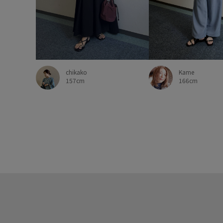
Kame
chikako
166cm
157cm