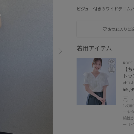
ビジュー付きのワイドデニム
お気に入りに
着用アイテム
ROPÉ 
【ち
トッ
オフホ
¥5,9
レ
1枚
ーや
縮性
ーサ