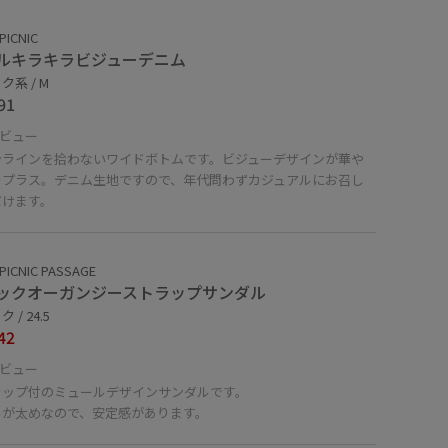
PICNIC
ルキラキラビジューデニム
ク系 / M
91
ビュー
身ラインを拾わないワイドボトムです。ビジューデザインが華や
をプラス。デニム生地ですので、年代問わずカジュアルにお召し
だけます。
PICNIC PASSAGE
ックオーガンジーストラップサンダル
 / 24.5
42
ビュー
ラップ付のミュールデザインサンダルです。
ルが太めなので、安定感があります。