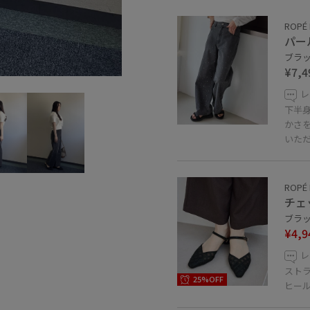
ROPÉ 
パー
ブラッ
¥7,4
レ
下半
かさ
いた
ROPÉ 
チェ
ブラック
¥4,9
レ
スト
25%OFF
ヒー