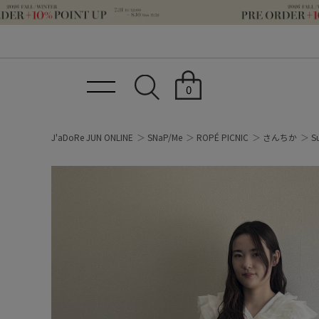
0
J'aDoRe JUN ONLINE
SNaP/Me
ROPÉ PICNIC
さんちか
S