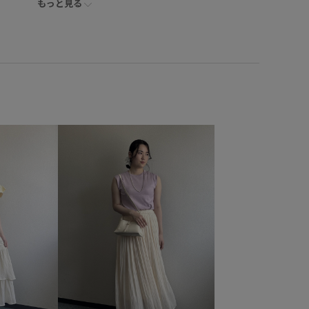
もっと見る
イク
フェミニンコーデ
シンプルコーデ
きれいめコーデ
混合
トップス
カーディガン
パンツ
デニムパンツ
シューズ
サンダル
GDK16180
GDS16060
枚でも着れる
26mother'sday
26RP撥水
26SS10
0
26SS20dp
26SS20gsr
26SSRPボトム
で使える
RP26SS
RP26SS着映えトップス
UVケア
きれいめ
しっかりホールド
ちゃんとプラスかわいい保証
もオフにも
カジュアル
カットソー
キラキラ
アクセント
コーディネートの主役
サイズ調整
シアー
ャツ
シンプル
シンプルなトップス
ジャケット
ストラップ
セット
セットアップ
ソックス
柄
チノパン
チュール
デイリー使い
トレンド感