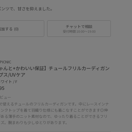
パンツで、甘さを抑えました。
チャットで相談
追加する
(0)
受付時間 10:00〜19:00
PICNIC
ゃんと+かわいい保証】チュールフリルカーディガン
プス/UVケア
ワイト / F
95
ビュー
着で使えるチュールのフリルカーディガンです。中にレースインナ
タンクトップを着て羽織り仕様にも着こなすことができます◎伸
がある薄手のニット素材なので、ゆったり着ることができるフリ
イズ。腕まわりも少しゆとりがあります。