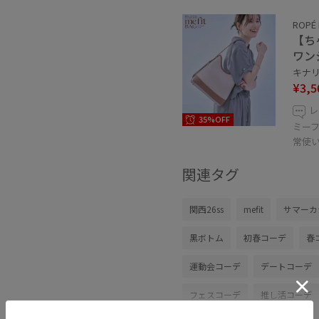
ROPÉ 
【ち
ワン
キナリ 
¥3,5
レ
35%OFF
ミー
常使
関連タグ
関西26ss
mefit
サマーカ
黒ボトム
初春コーデ
春
運動会コーデ
デートコーデ
フェスコーデ
推し活コーデ