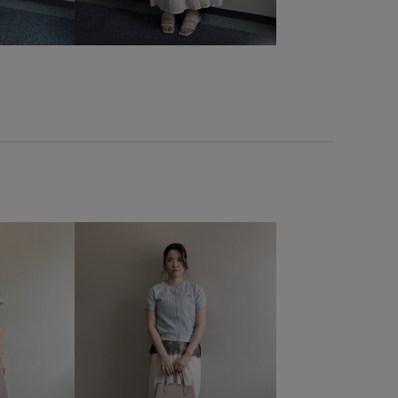
バルーンスカート
パール
ビジュー
ビスチェ
アヒール
ベーシック
ポリエステル
ミニバッグ
ーン
モード
リネン
リブ
ワイドシルエット
ー
上品
仕事
仕事用
伸縮性
取り外し可能
安定感
幅広
快適
快適なはき心地
撥水加工
しげ
異素材コンビネーション
程よい厚み
細く見える
手
軽快
透け感
都会的
長財布