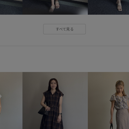
バイカラー
バランスが良い
フィット感
フリル
フレ
すべて見る
ミュール
モダン
モノト
ワイドパンツ
ワンショルダ
大人カジュアル
女性らしさ
機能素材
歩きやすい
涼
肌馴染が良い
華やか
薄