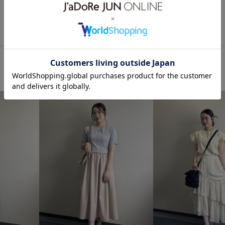
カジュアルコーデ
メンズラ
ROPÉ PICNIC
ブルべ夏
バッグ
ショルダーバッグ
GIA16070
GIX16220
1
26SS10r
26SS15
26SS2
26SSデニムpick_up
2WAY
Vネック
Wshoes_pickup
アンクルストラップ
オンに
コットン
コーディネートの
シアー感
シアー素材
シ
スカート
スタイルアップ
タイツ
ダウン
チェック