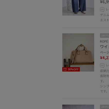
¥6,9
レ
デニ
エス
2BUY
ROPÉ 
ワイ
ベージュ
¥4,2
レ
30%OFF
収納力
長財
す。
シン
です
2BUY