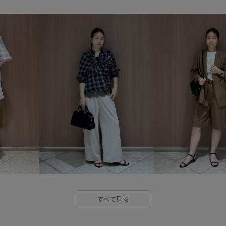
サイドスリット
サステナブ
シンプル
シンプルコーデ
スッキリ見え
ストラップ
タンクトップ
チノパン
ナイロン
ナイロンジャケッ
フェミニン
ブラウス
プ
ポリウレタン
ポリエステル
上品
伸縮性
冷んやり
大人カジュアル
定番
快
接触冷感
旬の着こなし
すべて見る
紫外線カット
羽織としても