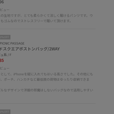
96
ビュー
ムの生地ですが、とても柔らかくて涼しく履けるパンツです。ウ
トもゴムなのでストレスフリーで履いて頂けます。
10%OFF
PICNIC PASSAGE
ドスクエアボストンバッグ/2WAY
系 / F
35
ビュー
として、iPhoneを縦に入れてもはいる高さでした。その他にも
布、ポーチ、ハンカチなど最低限の荷物はゆったり収納できま
プルなデザインで洋服の邪魔はしないバッグなので活用しやすい
。
10%OFF