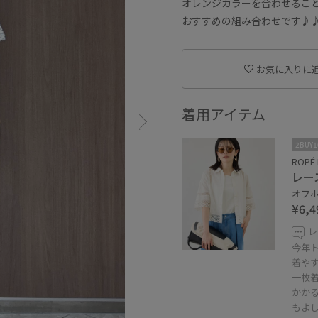
オレンジカラーを合わせるこ
おすすめの組み合わせです♪
お気に入りに
着用アイテム
2BUY
ROPÉ 
レー
オフホ
¥6,4
レ
今年
着や
一枚
かか
もよ