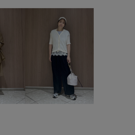
ル
シャツ
ショルダーバッグ
シワになりにくい
ジャケット
ジャケット合わせ
スカート
スッキリ
スラックス
スリット
セットアップ
タック
デニム生地
トラッド
トレッキング
ドライ
ト
ナチュラル
ニット
ニットカーディガン
リントTシャツ
プリーツスカート
ボートネック
ポーチ
リラックススタイル
リラックス感
ロゴ刺繍
切り替え
合わせやすい
吸水速乾
夏でも涼しい
適
快適な着心地
手編み
抗菌防臭
抜け感
機能素材
清涼感
滑らかな肌触り
爽やか
使える
肌離れが良い
華やか
薄手
軽快
通気性