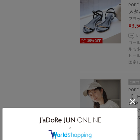
ROPÉ 
メタ
ブラック
¥3,5
レ
35%OFF
ゴー
ルも
ヒー
固定
2BUY
ROPÉ 
【TH
CAP
ベージュ
¥5,2
レ
中が