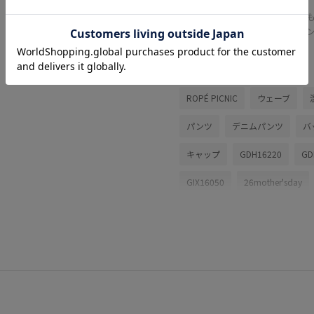
す。
つば
ブラ
関連タグ
ROPÉ PICNIC
ウェーブ
パンツ
デニムパンツ
バ
キャップ
GDH16220
GD
GIX16050
26mother'sday
26SS20
26SS20dp
2W
UVカット
UVケア
お出か
さらっとした肌触り
さらり
クロップド丈
コットン