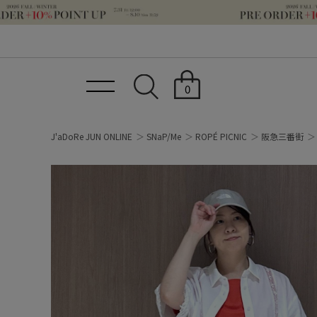
0
J'aDoRe JUN ONLINE
SNaP/Me
ROPÉ PICNIC
阪急三番街