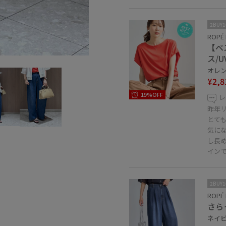
2BUY
ROPÉ 
【ベ
ス/
オレンジ
¥2,8
19%OFF
レ
昨年
とて
気に
し長
イン
2BUY
ROPÉ 
さら
ネイビー