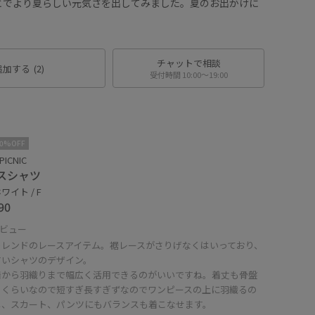
とでより夏らしい元気さを出してみました。夏のお出かけに
♪
チャットで相談
追加する
(2)
受付時間 10:00〜19:00
10%OFF
PICNIC
スシャツ
ワイト / F
90
ビュー
トレンドのレースアイテム。裾レースがさりげなくはいっており、
すいシャツのデザイン。
着から羽織りまで幅広く活用できるのがいいですね。着丈も骨盤
るくらいなので短すぎ長すぎずなのでワンピースの上に羽織るの
し、スカート、パンツにもバランスも着こなせます。