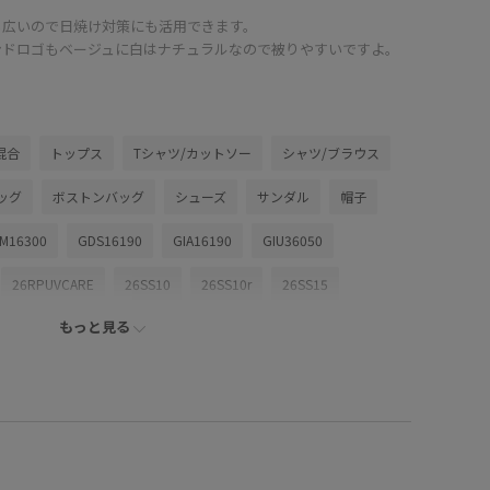
も広いので日焼け対策にも活用できます。
ンドロゴもベージュに白はナチュラルなので被りやすいですよ。
混合
トップス
Tシャツ/カットソー
シャツ/ブラウス
ッグ
ボストンバッグ
シューズ
サンダル
帽子
M16300
GDS16190
GIA16190
GIU36050
26RPUVCARE
26SS10
26SS10r
26SS15
もっと見る
AYで使える
RP26SS
RP26SS_goods
Tシャツ
け用
きれいめ
こなれ感
さっと羽織れる
とした
カジュアル
カーディガン
キャンプ
コットン100%
コントラスト
ゴム仕様
サイズ調整