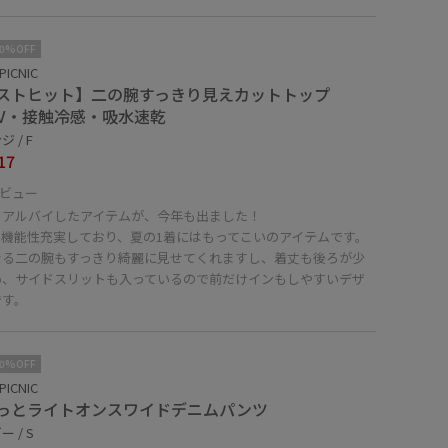
10%OFF
PICNIC
ストヒット】二の腕すっきり見えカットトップ
UV・接触冷感・吸水速乾
 / F
17
ビュー
リアルバイしたアイテムが、今年も出ました！
も機能性充実しており、夏の1着にはもってこいのアイテムです。
なる二の腕もすっきり綺麗に見せてくれますし、着丈も後ろが少
め、サイドスリットも入っているので前だけインもしやすいデザ
です。
10%OFF
PICNIC
っとライトオンスワイドデニムパンツ
 / S