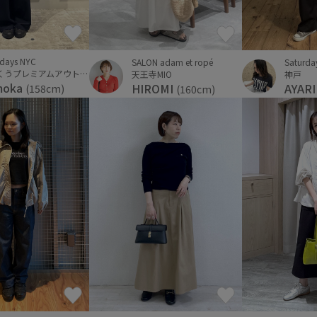
rdays NYC
SALON adam et ropé
Saturda
りんくうプレミアムアウトレット店
天王寺MIO
神戸
moka
HIROMI
AYAR
(158cm)
(160cm)