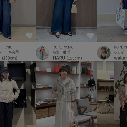
ROPÉ P
 PICNIC
ROPÉ PICNIC
ららぽ
ンモール高岡
阪急三番街
waka
ナ
HARU
(159cm)
(155cm)