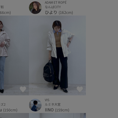
ADAM ET ROPÉ
なんばCITY
下街
ひより
(162cm)
166cm)
VIS
ズ2
ルミネ大宮
zu
IINO
(150cm)
(159cm)