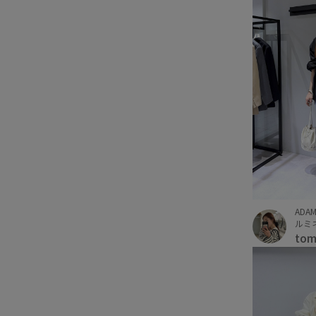
ADAM
ルミ
to