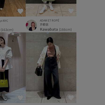
ADAM ET ROPÉ
ys NYC
京都店
Kawabata
I
(166cm)
(163cm)