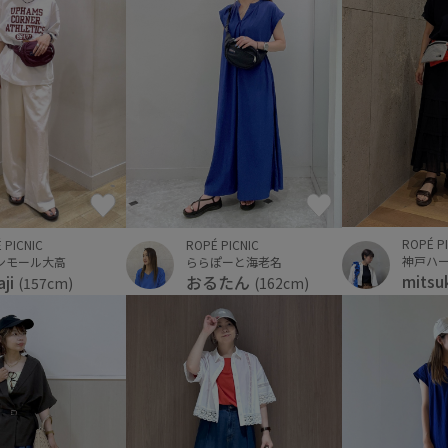
ROPÉ P
 PICNIC
ROPÉ PICNIC
神戸ハー
ンモール大高
ららぽーと海老名
mits
aji
おるたん
(157cm)
(162cm)