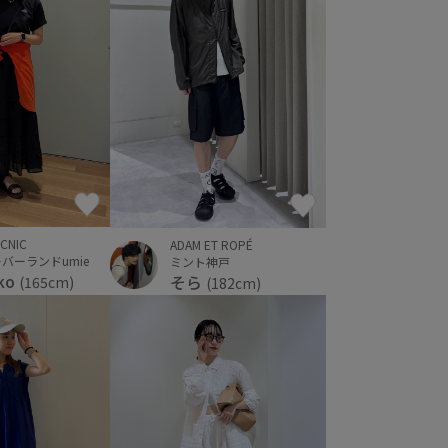
ICNIC
ADAM ET ROPÉ
バーランドumie
ミント神戸
uko
そら
(165cm)
(182cm)