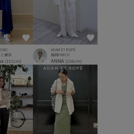
ICNIC
ADAM ET ROPÉ
ーと横浜
福岡PARCO
na
ANNA
(151cm)
(156cm)