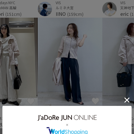
rdays NYC
VIS
VIS
oMAN 高輪
ルミネ大宮
天神地
ori
IINO
eric
(151cm)
(159cm)
(
VIS
VIS
ルミネ大宮
ネエスト
銀座イン
yuka
RUNA
misu
(152cm)
(162cm)