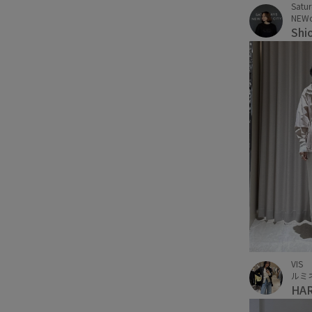
Satu
NEW
Shi
VIS
ルミ
HA