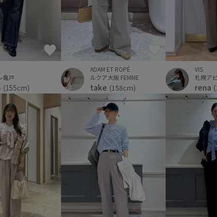
VIS
ADAM ET ROPÉ
レ亀戸
札幌ア
ルクア大阪 FEMME
ん
rena
take
(155cm)
(
(158cm)