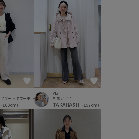
VIS
タカシマヤゲートタワーモール
札幌アピア
a
TAKAHASHI
(163cm)
(157cm)