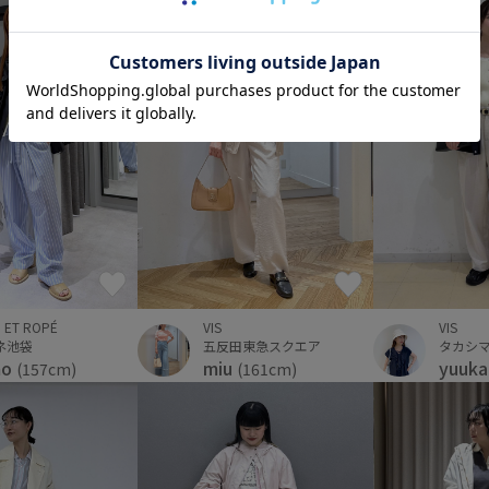
 ET ROPÉ
VIS
VIS
ネ池袋
五反田東急スクエア
mo
yuuk
miu
(157cm)
(161cm)