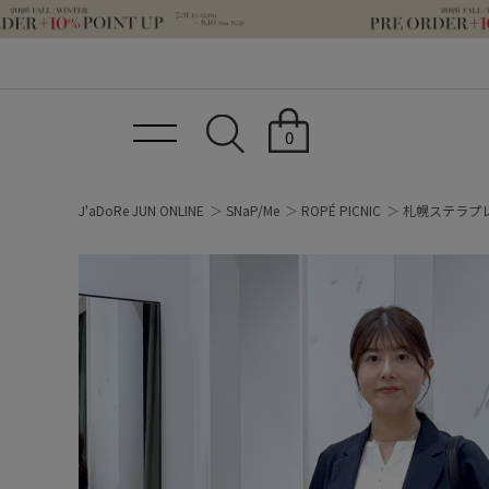
0
J'aDoRe JUN ONLINE
SNaP/Me
ROPÉ PICNIC
札幌ステラプ