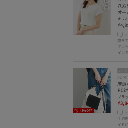
八方
オー
オフホ
¥4,9
レ
開き
タン
イン
2BUY
ROPÉ 
麻調
PC
ブラック
¥3,8
45%OFF
レ
１泊
イド