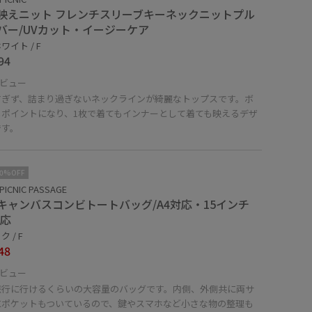
映えニット フレンチスリーブキーネックニットプル
バー/UVカット・イージーケア
ワイト / F
94
ビュー
すぎず、詰まり過ぎないネックラインが綺麗なトップスです。ボ
もポイントになり、1枚で着てもインナーとして着ても映えるデザ
です。
10%OFF
PICNIC PASSAGE
キャンバスコンビトートバッグ/A4対応・15インチ
対応
 / F
48
ビュー
旅行に行けるくらいの大容量のバッグです。内側、外側共に両サ
にポケットもついているので、鍵やスマホなど小さな物の整理も