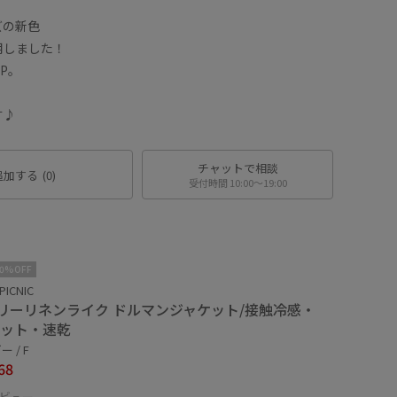
ズの新色
用しました！
P。
す♪
チャットで相談
追加する
(0)
受付時間 10:00〜19:00
10%OFF
PICNIC
リーリネンライク ドルマンジャケット/接触冷感・
カット・速乾
 / F
68
ビュー