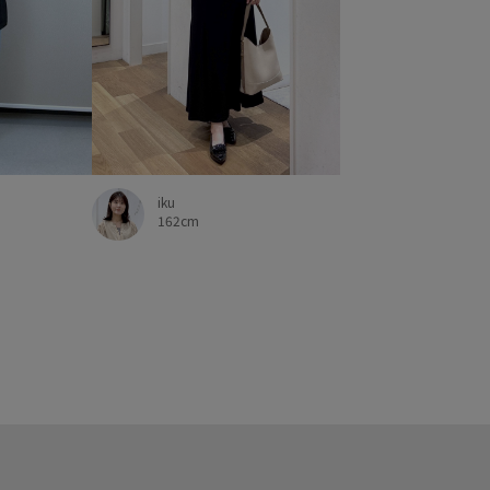
iku
162cm