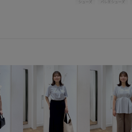
シューズ
バレエシューズ
GIX16170
26RPUVCARE
26SS20
26SS20dp
26S
26SS_エアリーリネンライク
RP26SS_goods
RP26SS_
きれいめ
こなれ感
しっ
カーディガン
コットン
シャープ
シワになりにくい
セットアップ対象商品
デニ
ニット素材
ハリ感
フレ
リラックススタイル
ワンピ
大容量
履きやすい
快適