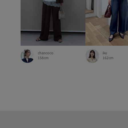
chancoco
iku
158cm
162cm