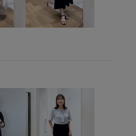
肌触り
着回しやすい
裏地付き
軽くて柔らかい
靴
高見え
麻