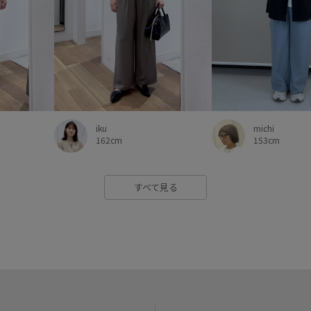
michi
iku
153cm
162cm
すべて見る