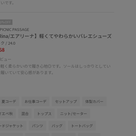
すいです。
10%OFF
PICNIC PASSAGE
IRina/エアリーナ】軽くてやわらかいバレエシューズ
 / 24.0
68
ビュー
も軽く柔らかいので履き心地◎です。ソールはしっかりとしてい
で履いていて安心感があります。
夏コーデ
お仕事コーデ
セットアップ
体型カバー
イエベ秋
混合
トップス
ニット/セーター
ードジャケット
パンツ
バッグ
トートバッグ