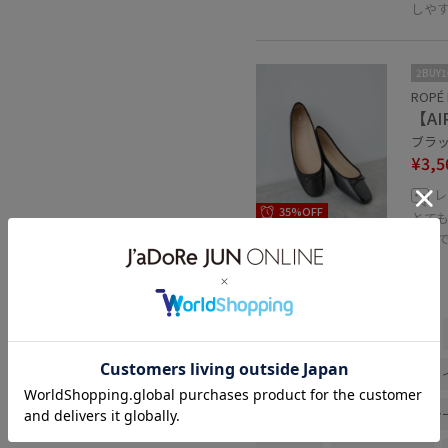
しや
2BUY
ROPÉ 
【A
ブラック
¥3,5
レ
35%OFF
とて
るの
関連タグ
骨格ウェーブ
初夏コーデ
ROPÉ PICNIC
ウェーブ
ジャケット/アウター
テーラ