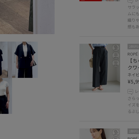
サラ
ムに
織り
感も
2BUY
ROPÉ 
【ち
クワ
ネイビー
¥5,9
レ
さらっ
イズ
るぶ
2BUY
ROPÉ 