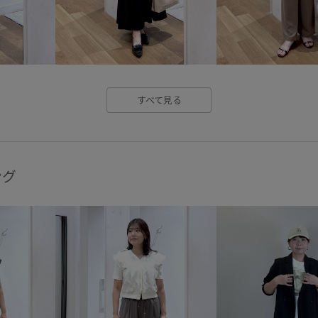
毛玉になりにくい
滑らかな
都会的
金ボタン
長財布
すべて見る
ング