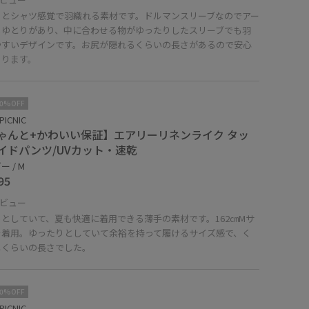
ッとシャツ感覚で羽織れる素材です。ドルマンスリーブなのでアー
もゆとりがあり、中に合わせる物がゆったりしたスリーブでも羽
やすいデザインです。お尻が隠れるくらいの長さがあるので安心
あります。
10%OFF
PICNIC
ゃんと+かわいい保証】エアリーリネンライク タッ
イドパンツ/UVカット・速乾
 / M
95
ビュー
としていて、夏も快適に着用できる薄手の素材です。162㎝Mサ
を着用。ゆったりとしていて余裕を持って履けるサイズ感で、く
しくらいの長さでした。
10%OFF
PICNIC