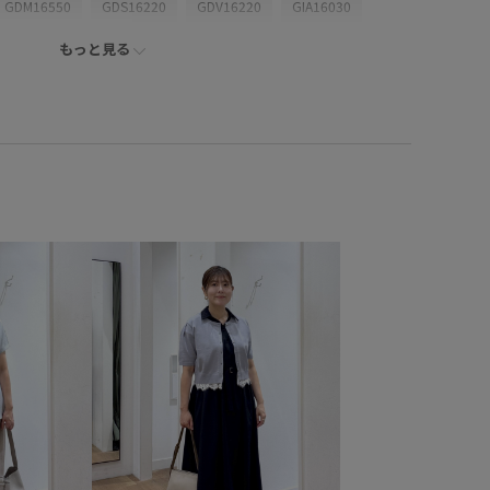
GDM16550
GDS16220
GDV16220
GIA16030
もっと見る
26SS10
26SS10dp
26SS10gs
26SS10r
26SS15
SRPgoods
26SSRPジャケット
26SSエアリーリネンライク
26SS八方映えニット
RP26SS
サマーニット
UVカット
お手入れしやすい
きちんと感
かりカバー
ちゃんとプラスかわいい保証
カジュアル
コーディネートのアクセント
サステナブル
シャツ
ジャケット
ジーンズ
スクエアトゥ
スッキリ
ムスタイル
トレンド感
ナイロン
ナチュラル
ニット
ンチスリーブ
フロントボタン
ベーシック
ース
上品
伸縮性
便利なポケット
冷んやり
快適な着心地
抜け感
旅行
機能素材