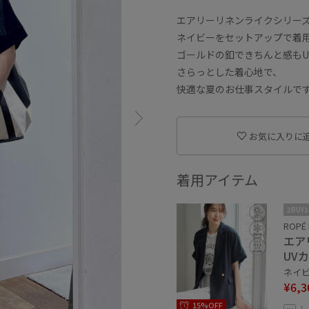
エアリーリネンライクシリー
ネイビーをセットアップで着
ゴールドの釦できちんと感もU
さらっとした着心地で、
快適な夏のお仕事スタイルで
お気に入りに
着用アイテム
2BUY
ROPÉ 
エア
UV
ネイビー
¥6,3
15%OFF
レ