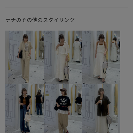
セットアップ
パンツスタイル
体型カバー
ワントーンコーデ
シンプルコーデ
きれいめコーデ
ナナのその他のスタイリング
ベーシック
ROPÉ PICNIC
ウェーブ
イエベ秋
乾燥
トップス
シャツ/ブラウス
ジャケット/アウター
テーラードジャケット
パンツ
バッグ
ショルダーバッグ
シューズ
サンダル
GDH16250
GDS16250
GDV16230
GIA16050
GIX16090
26mother'sday
26RPUVCARE
26SS10
26SS10r
26SS15
26SS20
26SS20dp
26SSRPgoods
26SSRPジャケット
26SSRP羽織り
26SS_エアリーリネンライク
26SS_ジョーゼット