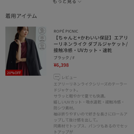
もっと見る
感。
締め付け感もありません♪
着用アイテム
きちんと感があるけどリラックス♪
暑い夏にオススメなオンオフ問わず着られるセットアッ
ROPÉ PICNIC
プです。
【ちゃんと+かわいい保証】エアリ
ーリネンライク ダブルジャケット/
接触冷感・UVカット・速乾
ブラック / F
¥6,398
20%OFF
レビュー
エアリーリネンライクシリーズのテーラー
ドジャケット。
サラッと軽やかで夏でも快適。
嬉しいUVカット・吸水速乾・接触冷感・
防シワ素材。
袖は折りやすいので好きな長さにロールア
ップして抜け感を出して。
同素材でトップス、パンツもあるのでセッ
トアップが