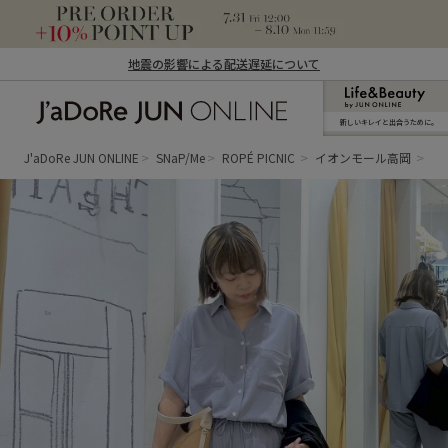
地震の影響による配送遅延について
新しいキレイと出合うために。
J'aDoRe JUN ONLINE（ジャドール ジュ
ン オンライン）
J'aDoRe JUN ONLINE
SNaP/Me
ROPÉ PICNIC
イオンモール高岡
ナ