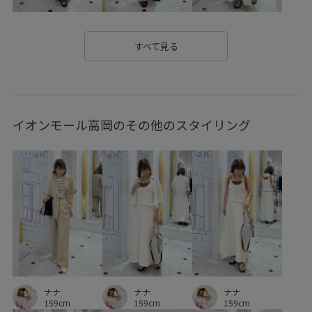
26SS_夏のお仕事ブラウス
26SSエアリーリネンライク
2WAYで使える
mefitBAG
RP26SS
RP26SS_goods
すべて見る
きれいめ
ちゃんとプラスかわいい保証
オフィス
オフィスカジュアル
カジュアル
カジュアルすぎない
イオンモール高岡のその他のスタイリング
キーホルダー
グルカサンダル
サイズ調整
サステナブル
シアー
シアー素材
シャツ
ジャケット
スクエアトゥ
セット
セットアップ対象商品
ソックス
トラッド
ナチュラル
ニュアンスカラー
ハリ感
ハーフパンツ
パンプス
ヘルシー
マーブル
ミニバッグ
ロングスカート
ローファー
ワイドパンツ
ナナ
ナナ
ナナ
159cm
159cm
159cm