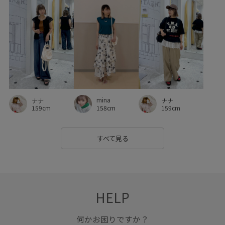
ワンショルダー
上品
取り外し可能
合わせやすい
接触冷感
日傘
春先
柔らかい素材
水筒
秋口
肌見せ
肌馴染が良い
艶感
落ち感
都会的
金ボタン
長く使える
長財布
mina
ナナ
ナナ
158cm
159cm
159cm
すべて見る
HELP
何かお困りですか？