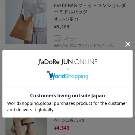
me fit BAG フィットワンショルダ
ーミドルバッグ
オレンジ系 / F
¥5,489
レビュー
配色が可愛いワンハンドルバッグ。
軽くてとにかく持ちやすい！
持ち手の長さは調節可能。
肩からかけた時にスッキリ脇の下に収まっ
てフィット感が抜群！
自立するのできっちりした印象。
お仕事にもデイリーにも。
ROPÉ PICNIC PASSAGE
バックストラップグルカサンダル
ベージュ系 / 24.0
¥4,543