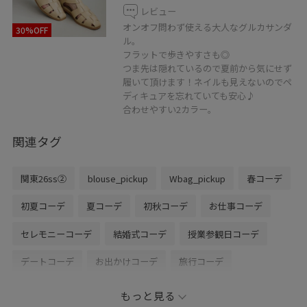
レビュー
オンオフ問わず使える大人なグルカサンダ
30%OFF
ル。
フラットで歩きやすさも◎
つま先は隠れているので夏前から気にせず
履いて頂けます！ネイルも見えないのでペ
ディキュアを忘れていても安心♪
合わせやすい2カラー。
関連タグ
関東26ss②
blouse_pickup
Wbag_pickup
春コーデ
初夏コーデ
夏コーデ
初秋コーデ
お仕事コーデ
セレモニーコーデ
結婚式コーデ
授業参観日コーデ
デートコーデ
お出かけコーデ
旅行コーデ
女子会コーデ
ヴィンテージ
モード
大人カジュアル
もっと見る