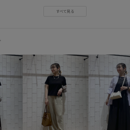
テーラードジャケット
デイ
すべて見る
ニット素材
ハイウエスト
フラットシューズ
フレアヒ
ベルト
ベーシック
ポリ
グ
モノトーン
モード
リネ
ワイドパンツ
ヴィンテージ
取り外し可能
大人カジュア
快適
快適なはき心地
快
普段使いも出来る
機能的
滑らかな肌触り
爽やか
肌離れが良い
肌馴染が良い