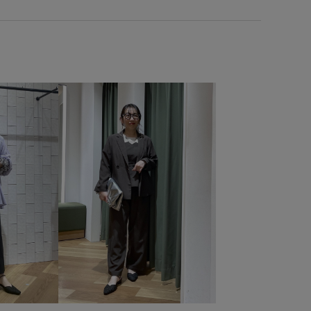
r_4
26SSカナパシリーズ
26SS八方映えニット
RP26SS_サマーニット
UVカット
Web限定カラー
イテム_pickup
きちんと感
きれいめ
こなれ感
ルド
みんながチェックしているアイテム_pickup
ラップ
オフィス
オフィスカジュアル
カジュアル
ツ
ギャザーデザイン
コットン
コーディネートの主役
サイズ調整
サステナブル
シアー
シアー感
シアー素材
シワになりにくい
シンプルコーデ
ジャケット
ジレ
スキニーパンツ
ストラップ
ストレスフリー
ストレッチ性
セット
対象商品
ソックス
タイツ
チェック柄