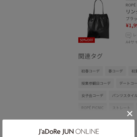
ROPÉ 
リン
ブラック
¥1,9
レ
50%OFF
A4
関連タグ
初春コーデ
春コーデ
初
授業参観日コーデ
デートコ
女子会コーデ
パンツスタイ
ROPÉ PICNIC
ストレート
ニット/セーター
パンツ
GDM16540
GDS16100