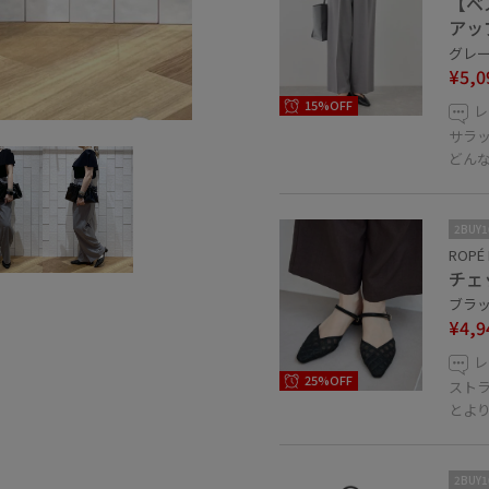
【ベ
アッ
グレー 
¥5,0
15%OFF
レ
サラ
どん
2BUY
ROPÉ 
チェ
ブラック
¥4,9
レ
25%OFF
スト
とよ
2BUY