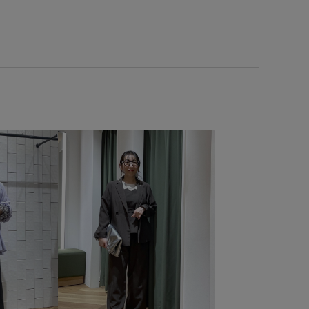
リー使い
デニム合わせ
トレンド感
ナイロン
ニット
ハリ感
ビジネスシーン
フェイクレザー
ール
フレンチスリーブ
ブラウス
プルオーバー
エステル
マーメイドスカート
ミニバッグ
ミュール
ン
リブ編み
リラックス感
レイヤードスタイル
ヴィンテージ感
上品
伸縮性
優雅
冷んやり
ル
大人可愛い
女性らしさ
安定感
小物
幅広
適な着心地
抗菌防臭
抜け感
接触冷感
春夏
機能素材
歩きやすい
毛玉になりにくい
疲れにくい
立体感
細く見える
細見え
華やか
薄手
軽量素材
透け感
金ボタン