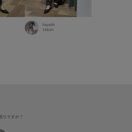
ラー
高見え
麻
hayashi
148cm
困りですか？