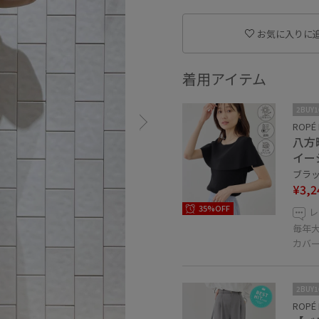
お気に入りに
着用アイテム
2BUY
ROPÉ 
八方
イー
ブラック
¥3,2
35%OFF
レ
毎年
カバ
2BUY
ROPÉ 