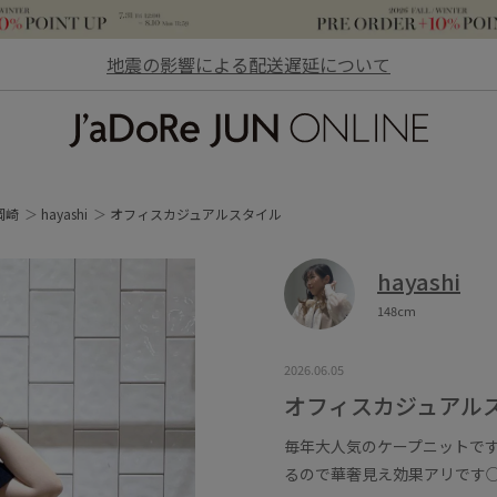
地震の影響による配送遅延について
JaDoRe JUN ONLINE
岡崎
hayashi
オフィスカジュアルスタイル
hayashi
148cm
2026.06.05
オフィスカジュアル
毎年大人気のケープニットで
るので華奢見え効果アリです