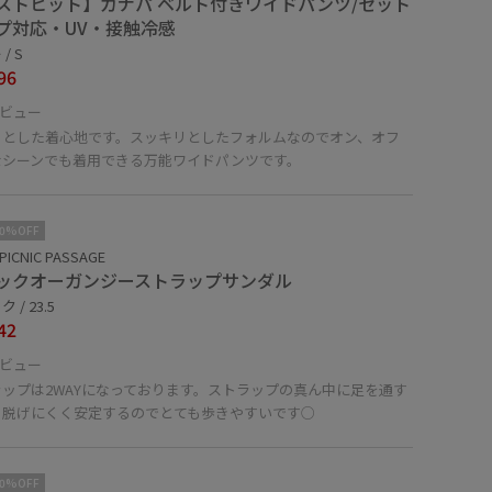
ストヒット】カナパ ベルト付きワイドパンツ/セット
プ対応・UV・接触冷感
/ S
96
ビュー
ッとした着心地です。スッキリとしたフォルムなのでオン、オフ
なシーンでも着用できる万能ワイドパンツです。
10%OFF
PICNIC PASSAGE
ックオーガンジーストラップサンダル
 / 23.5
42
ビュー
ラップは2WAYになっております。ストラップの真ん中に足を通す
り脱げにくく安定するのでとても歩きやすいです○
10%OFF