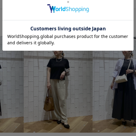
26RPUVCARE
26SSlightoute
2WAYで使える
RP26SS
お手入れしやすい
お気に入りア
さらりとした
しっかりホー
アクセサリー
アンクルスト
カーディガン
ガウチョパン
コーディネートのアクセント
サブバッグ
サマーニット
シンプル
シンプルなニット
スタイルアップ
スッキリ
セットアップ
セットアップ