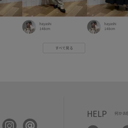
長財布
防臭効果
限定カ
hayashi
hayashi
148cm
148cm
すべて見る
HELP
何かお