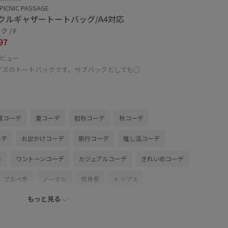
PICNIC PASSAGE
クルギャザートートバッグ/A4対応
 / F
97
ビュー
サイズのトートバッグです。サブバックとしても○
夏コーデ
夏コーデ
初秋コーデ
秋コーデ
ーデ
お出かけコーデ
旅行コーデ
推し活コーデ
ル
ワントーンコーデ
カジュアルコーデ
きれいめコーデ
ブルべ冬
ノーマル
低身長
トップス
もっと見る
バッグ
トートバッグ
シューズ
サンダル
GIA16070
GIX16210
2026カナパ
26mother'sday