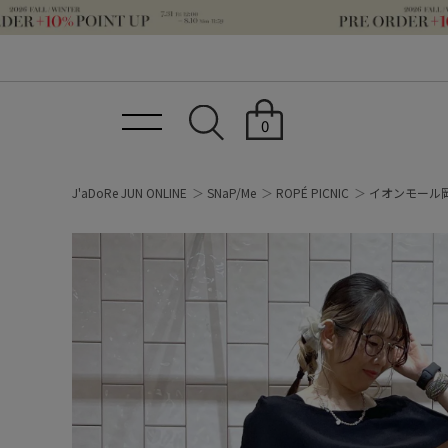
0
J'aDoRe JUN ONLINE
SNaP/Me
ROPÉ PICNIC
イオンモール