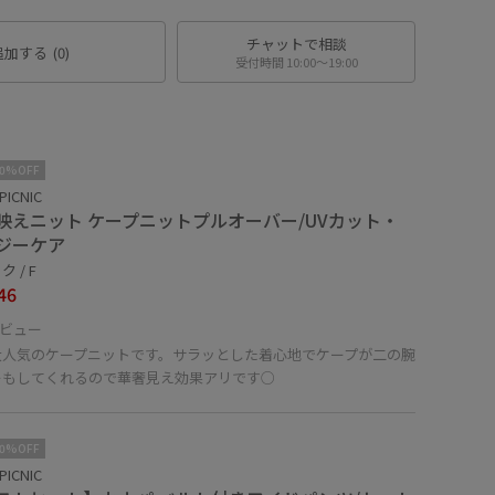
チャットで相談
追加する
(0)
受付時間 10:00〜19:00
10%OFF
PICNIC
映えニット ケープニットプルオーバー/UVカット・
ジーケア
 / F
46
ビュー
大人気のケープニットです。サラッとした着心地でケープが二の腕
ーもしてくれるので華奢見え効果アリです○
10%OFF
PICNIC