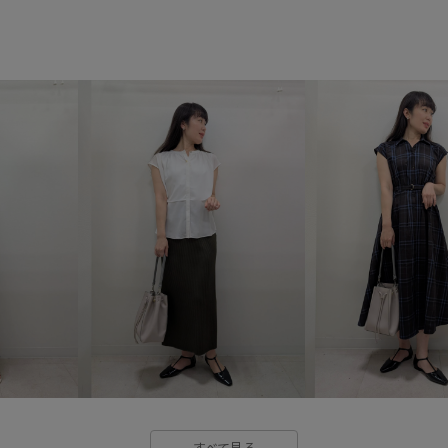
ROPÉPICNIC_TIMESALE
RP2
Tシャツ
Wbottoms_pickup
ちゃんとプラスかわいい保証
ウエストがゴム
カジュアル
クーポン対象商品
コットン
ゴム仕様
サステナブル
ジャケット
スウェット
スペシャルアイテム
スポーテ
デニムに合わせる
デニムス
パンツ
パール
フレアス
リンクコーデ
ロゴプリント
すべて見る