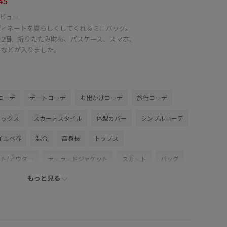
45
ビュー
ディネートを夏らしくしてくれるミニバッグ。
チ2個、折りたたみ財布、パスケース、スマホ、
ルなどが入りました。
コーデ
デートコーデ
お出かけコーデ
旅行コーデ
ミックス
スカートスタイル
体型カバー
シンプルコーデ
イエベ春
混合
高身長
トップス
ト/アウター
テーラードジャケット
スカート
バッグ
もっと見る
ップ
GDC16120
GDM16460
GDV16230
GIU36000
26SSRPジャケット
26SSRP羽織り
26SSエアリーリネンライク
Exclusive_GW