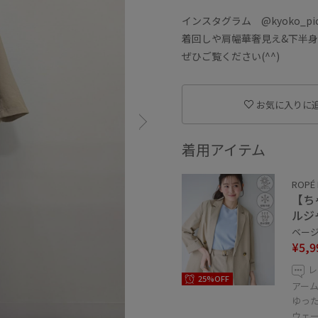
インスタグラム @kyoko_pi
着回しや肩幅華奢見え&下半
ぜひご覧ください(^^)
お気に入りに
着用アイテム
ROPÉ 
【ち
ルジ
ベージュ
¥5,9
レ
25%OFF
アー
ゆっ
ウェ