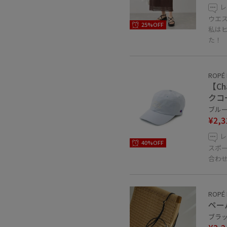
レ
ウエ
25%OFF
私は
た！
ROPÉ 
【Ch
クコ
ブルー系
¥2,3
レ
40%OFF
スポ
合わせ
ROPÉ 
ペー
ブラック