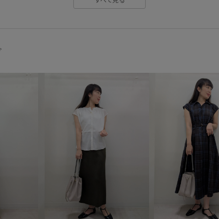
ヴィンテージ感
上品
伸
大人カジュアル
天竺
女
抜け感
日傘
旬の着こな
グ
裏地付き
見た目以上の収納
金ボタン