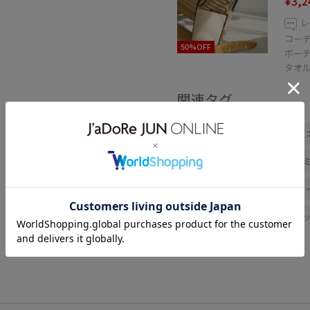
¥3,2
レ
コー
50%OFF
ポー
タオ
関連タグ
春コーデ
初夏コーデ
夏
韓国ファッション
スポーツ
ROPÉ PICNIC
ウェーブ
Tシャツ/カットソー
ジャケッ
ハンドバッグ
帽子
キャ
GIX16190
26RPUVCARE
26SS_エアリーリネンライク