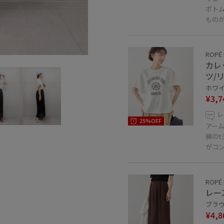
ボト
もの
ROPÉ 
カレ
ツ/
ホワイト
¥3,7
レ
25%OFF
アー
綿の
がコ
ROPÉ 
レー
ブラウ
¥4,8