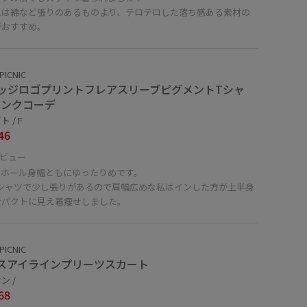
ムは綿など張りのあるものより、テロテロした落ち感ある素材の
がおすすめ。
PICNIC
ッジロゴプリントフレアスリーブピグメントTシャ
リンクコーデ
 / F
46
ビュー
ムホール身幅ともにゆったりめです。
tシャツで少し張りがあるので肩幅広めな私はインした方が上半身
ンパクトに見え着痩せしました。
PICNIC
スアイラインプリーツスカート
ン /
68