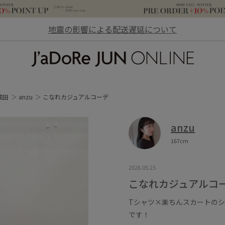
地震の影響による配送遅延について
JaDoRe JUN ONLINE
成田
anzu
こなれカジュアルコーデ
anzu
167cm
2026.05.23
こなれカジュアルコ
Tシャツ×楽ちんスカートの
です！