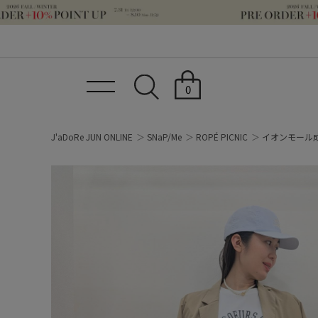
0
J'aDoRe JUN ONLINE
SNaP/Me
ROPÉ PICNIC
イオンモール