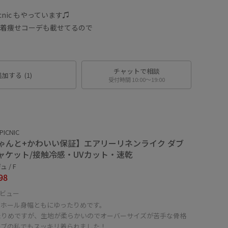
cnic もやっています♫
身着痩せコーデも載せてるので
チャットで相談
追加する
(1)
受付時間 10:00〜19:00
PICNIC
ゃんと+かわいい保証】エアリーリネンライク ダブ
ャケット/接触冷感・UVカット・速乾
 / F
98
ビュー
ムホール身幅ともにゆったりめです。
たりめですが、生地が柔らかいのでオーバーサイズが苦手な骨格
ーブの私でもスッキリ着られました！