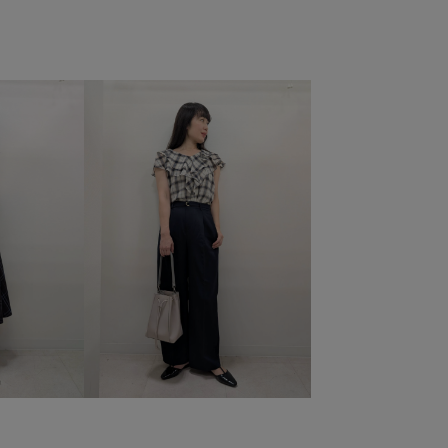
6SS
RP26SS_goods
RP_champion別注
RP_TS0526
きれいめ
こなれ感
さりげないアクセント
ちょうど良い丈感
ひざ下丈
ゆったり
アメカジ
カレッジロゴ
カレッジロゴ_pic26SS
キッズ
コットン100%
コントラスト
コーディネートしやすい
サテン
サンダル
シアー
シアー感
シャツ
スッキリ
ストレスフリー
スニーカー
ィ
セットアップ
セットアップ対象商品
ツイル生地
カート
トレンチコート
トレンド
トレンド感
ニット
リーブ
マーブル
メリハリ
リラックス感
ロゴ刺繍
ロングスカート
ワンピース
ヴィンテージ