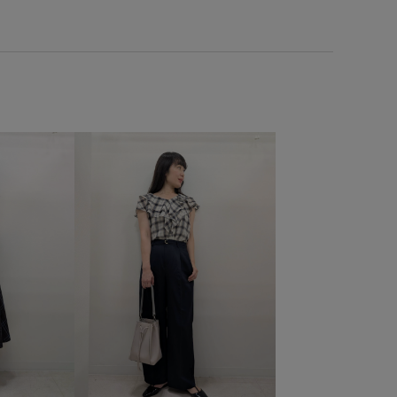
縮性
別注
別注アイテム
合わせやすい
性らしさ
安定感
小物
快適
快適なはき心地
し
異素材ドッキング
肌馴染が良い
華やか
薄手
親子コーデ
軽快
透け感
遊び心がある
都会的