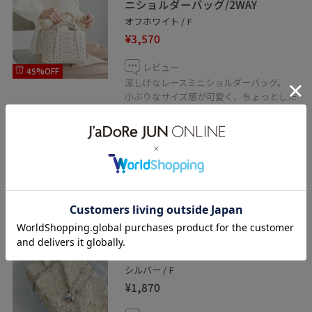
ニショルダーバッグ/2WAY
オフホワイト / F
¥3,570
レビュー
45%OFF
涼しげなレースミニショルダーバッグ。
小ぶりなサイズ感が可愛く、ちょっとした
お出かけに使いやすいです。
巾着付きなので中身が見える心配もありま
せん。
付属のキーホルダーにお好みのチャームを
つけてアレンジできます。
ROPÉ PICNIC PASSAGE
マグネットハートボールドチェー
ンネックレス/2WAY
シルバー / F
¥1,870