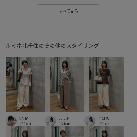
スッキリ
ストラップ
スリット
ソックス
タイツ
すべて見る
チェック柄
チェーン
テレコ素材
デイリー使い
トレンド
トレンド感
トートバッグ
ニット
ルミネ北千住のその他のスタイリング
ニットスカート
ハリ感
ハンドバッグ
パンツ
フルーレットパンチングレース
フレアヒール
ボイル
ボリューム感
ポーチ
マウンテンパーカー
ミュール
モチーフ
モノトーン
モード
リブニット
ワイドパンツ
上品
伸縮性
合わせやすい
大人カジュアル
女性らしさ
安定感
幅広
快適
KAHO
ちはる
快適なはき心地
抜け感
接触冷感
歩きやすい
ちはる
160cm
164cm
164cm
立体感
細く見える
肌馴染が良い
透け感
長財布