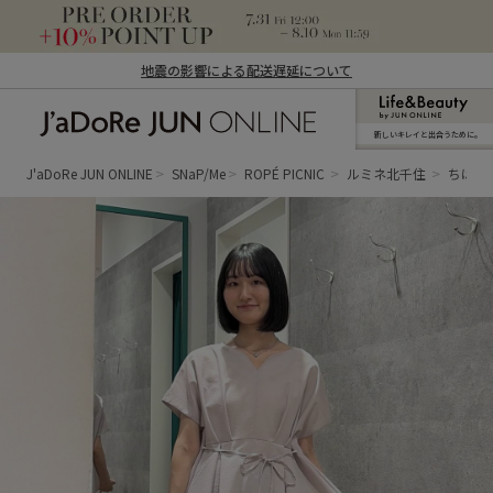
地震の影響による配送遅延について
新しいキレイと出合うために。
J'aDoRe JUN ONLINE（ジャドール ジュ
ン オンライン）
J'aDoRe JUN ONLINE
SNaP/Me
ROPÉ PICNIC
ルミネ北千住
ちはる