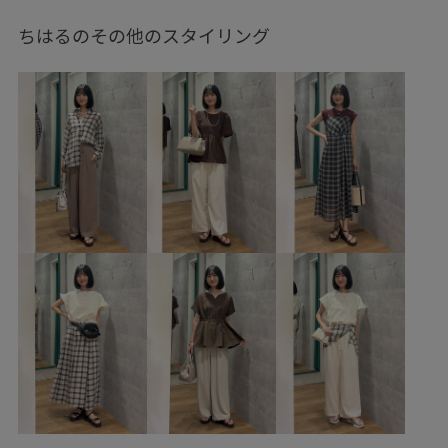
GIZ16020
26mother'sday
26SSRPgoods
ちはるのその他のスタイリング
26SSRPボトム
26SS_夏のお仕事ブラウス
2WAYで使える
Iラインシルエット
RP26SS
RP26SS_goods
RP体型カバー
Tシャツ
UVカット
Wbottoms_pickup
きちんと感
きれいめ
しっかりホールド
アンクルストラップ
オフィス
オフィスカジュアル
カジュアル
カラーニット
カードケース
キーホルダー
コットン
コーディネートのアクセント
コーディネートの主役
サステナブル
シアー
シアー感
シアー素材
ショート丈
シンプル
シンプルコーデ
スウェット