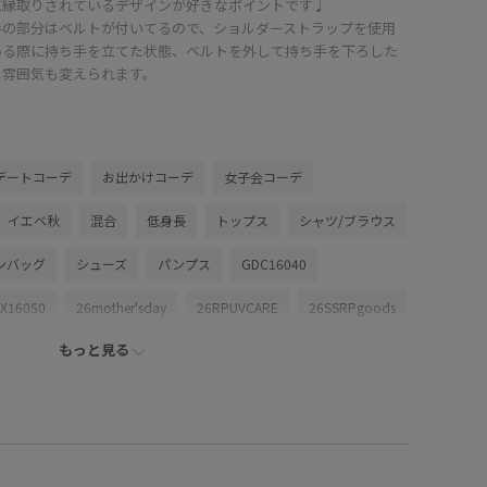
に縁取りされているデザインが好きなポイントです♩
手の部分はベルトが付いてるので、ショルダーストラップを使用
いる際に持ち手を立てた状態、ベルトを外して持ち手を下ろした
と雰囲気も変えられます。
デートコーデ
お出かけコーデ
女子会コーデ
イエベ秋
混合
低身長
トップス
シャツ/ブラウス
ンバッグ
シューズ
パンプス
GDC16040
IX16050
26mother'sday
26RPUVCARE
26SSRPgoods
もっと見る
SSRPボトム
26SS_夏のお仕事ブラウス
26SSお仕事おすすめ
エット
ROPÉPICNIC_TIMESALE
RP26SS
RP体型カバー
UVカット
UVケア
定カラー
Wpickup_items
お出かけ用
きちんと感