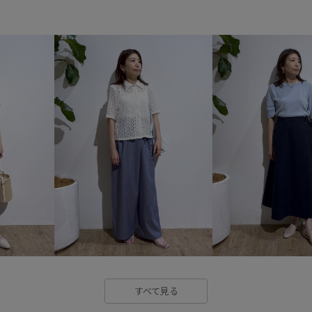
きれいめ
さらりとした
カラーニット
コットン
シンプルコーデ
ジャケット
スラックス
スリット
セ
テレコ素材
テーパードパン
トレンド感
ニット
ニッ
フレンチスリーブ
ブラウス
マルチストライプ
ワイドパ
定番
定番色
抜け感
肌離れが良い
華やか
薄
すべて見る