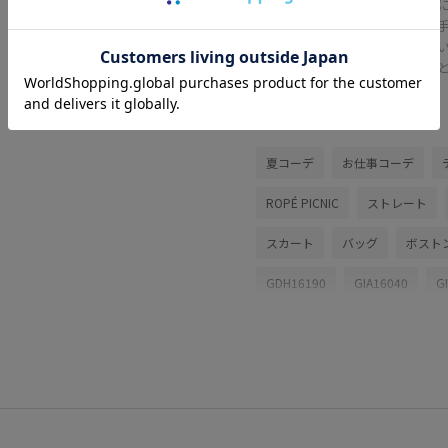
広め
持ち
して
状態
関連タグ
夏コーデ
お仕事コーデ
ROPÉ PICNIC
ストレート
スカート
バッグ
ボスト
GDH16190
GIA16040
G
26SSRPお仕事ブラウス
26
2WAYで使える
Iラインシル
RP26SS_goods
RP_TS0526
Wbottoms_pickup
Web限