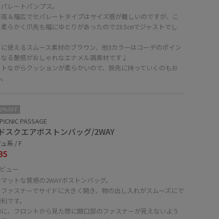
セパレートパンプス。
甲高＆幅広でセパレートタイプはサイズ感が難しいのですが、こ
柔らかく爪先も幅にゆとりがあったので23.5㎝でジャストでし
クに使えるスムース素材のブラウン、他3カラーはコーデのポイン
もなる艶感がおしゃれなエナメル調素材です♩
ットながらクッションが柔らかいので、旅先に持っていくのもお
め。
10%OFF
PICNIC PASSAGE
ドスクエアボストンバッグ/2WAY
系 / F
35
ビュー
マットな質感の2WAYボストンバッグ。
ルファスナーでサイドに大きく開き、物の出し入れがスムーズにで
便利です。
的に、フロントから見た際に開口部のファスナーが見えないよう