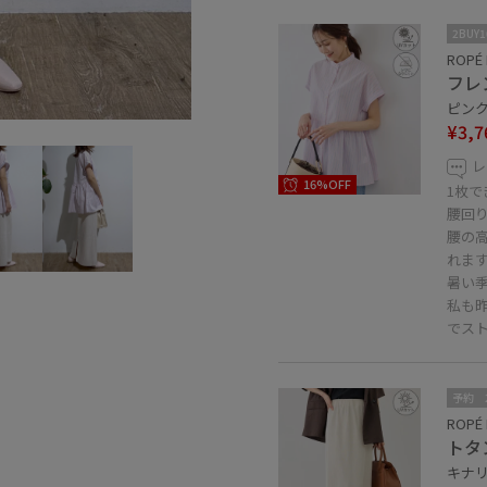
2BUY
ROPÉ 
フレ
ピンク 
¥3,7
レ
16%OFF
1枚
腰回
腰の
れま
暑い
私も
でス
予約
ROPÉ 
トタ
キナリ 