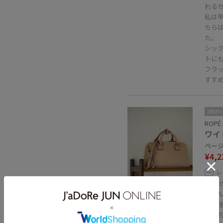
れる
私は
ちらは
た。
シッ
トに
フラ
すす
2BUY
ROPÉ 
ワイ
ベージュ
¥4,2
レ
30%OFF
上品で
ダブ
きて
個人