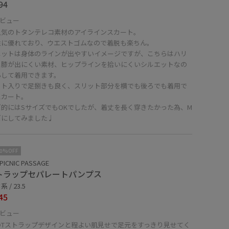
94
ビュー
人気のトタンテレコ素材のアイラインスカート。
性に優れており、ウエストゴムなので着脱も楽ちん。
ニットは身体のラインが出やすいイメージですが、こちらはハリ
り膝が出にくい素材、ヒップラインを拾いにくいシルエットなの
心して着用できます。
ット入りで足捌きも良く、スリット部分を横でも後ろでも着用で
スカート。
ズ的にはSサイズでもOKでしたが、着丈を長く穿きたかった為、M
ズにしてみました♩
10%OFF
PICNIC PASSAGE
トラップセパレートパンプス
 / 23.5
45
ビュー
のTストラップデザインと程よい肌見せで足元をすっきり見せてく