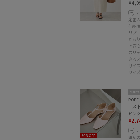
¥4,9
レ
定番
伸縮
リブ
があ
で安
スリ
きる
サイ
サイ
2BUY
ROPÉ 
Tス
ピンク系
¥2,7
レ
50%OFF
細め