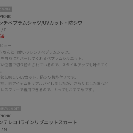
10%OFF
PICNIC
ンチペプラムシャツ/UVカット・防シワ
/ F
69
ビュー
できちんと可愛いフレンチペプラムシャツ。
りを自然にカバーしてくれるペプラムシルエット。
高い位置で切り替えされているので、スタイルアップも叶えてく
す。
季節に嬉しいUVカット、防シワ機能付きです。
昨年、同アイテムをリアルバイしましたが、さらりとした着心地
トレスフリーで着用できるので、とってもおすすめです♩
2BUY10%OFF
PICNIC
ンテレコ Iラインリブニットスカート
/ M