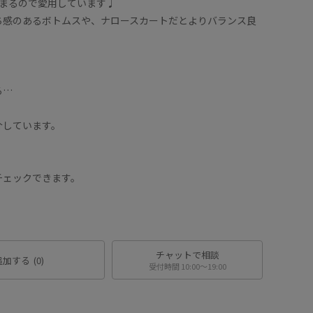
決まるので愛用しています♩
ち感のあるボトムスや、ナロースカートだとよりバランス良
る…
介しています。
チェックできます。
チャットで相談
追加する
(0)
受付時間 10:00〜19:00