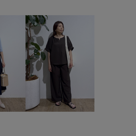
ふんわり
オフィス
オフィスカジュアル
カジュアル
サンダル
シャツ
ショルダーバッグ
シワになりにくい
スウェット
スタイルアップ
スッキリ
ストラップ
ットアップ
ソックス
タイツ
タンクトップ
ツ
デニムに合わせる
デニム合わせ
トラッド
トスカート
バンドカラー
パンツ
フリーサイズ
ペプラム
ボリューム感
ポーチ
マウンテンパーカー
ンツ
上品
伸縮性
合わせやすい
大人カジュアル
春先
着回しやすい
秋冬
肌見せ
肌触りが良い
手
軽い着心地
長財布
限定カラー