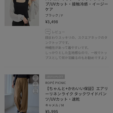
プ/UVカット・接触冷感・イージー
ケア
ブラック / F
¥3,498
レビュー
顔まわりスッキリの、スクエアネックのタ
ンクトップです。
伸縮性があって着やすいです。
しっかりとした生地感なので、一枚でトッ
プスとして何か羽織るのもお勧めですよ♪
2BUY10%OFF
ROPÉ PICNIC
【ちゃんと+かわいい保証】エアリ
ーリネンライク タックワイドパン
ツ/UVカット・速乾
キャメル / M
¥5,995