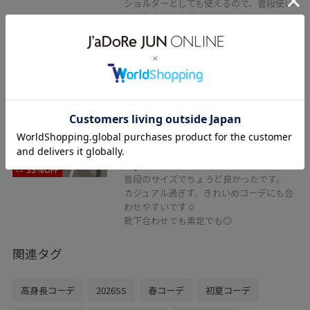
ショルダーとしても使えるので、普段使い
もしやすいですよ。
2BUY10%OFF
ROPÉ PICNIC PASSAGE
バックストラップグルカサンダル
ブラック / 24.5
¥4,219
レビュー
35%OFF
普段のサイズでちょうど良かったです。
カジュアル過ぎず、きれいめコーデにも合
わせやすいです☺︎
靴下合わせでも素足でも◎
関連タグ
高身長コーデ
2026SS
春コーデ
初夏コーデ