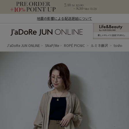
地震の影響による配送遅延について
新しいキレイと出合うために。
J'aDoRe JUN ONLINE（ジャドール ジュ
ン オンライン）
J'aDoRe JUN ONLINE
SNaP/Me
ROPÉ PICNIC
ルミネ藤沢
toshico.