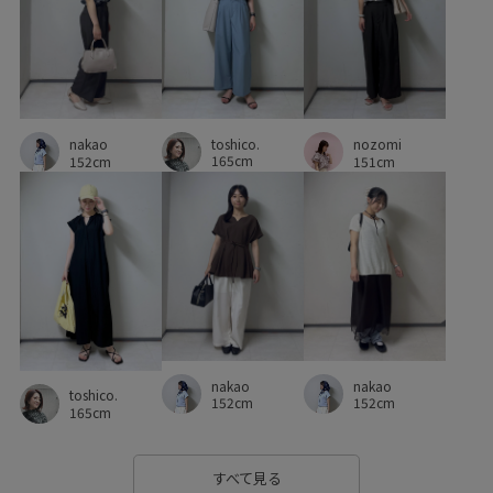
ストレッチ糸
スラックス
セットアップ
セットアップ対象商品
ソックス
タイト
トラッド
ドライ
ドライタッチ
ナイロン
ナチュラル
toshico.
ニュアンスカラー
ハーフパンツ
バランスが取りやすい
nakao
nozomi
165cm
152cm
151cm
パンプス
フリーサイズ
ブラウス
プレーティング
ヘルシー
ベーシック
ベーシックカラー
ポーチ
リブ編み
リラックス感
ロングスカート
ローファー
ワイドパンツ
上品
伸縮性
合わせやすい
布帛
幅広
抜け感
春先
柔らかい風合い
着回しやすい
nakao
nakao
toshico.
152cm
152cm
秋冬
秋口
程よい肉感
肌見せ
肌馴染が良い
165cm
艶感
薄手
透け感
都会的
長く使える
すべて見る