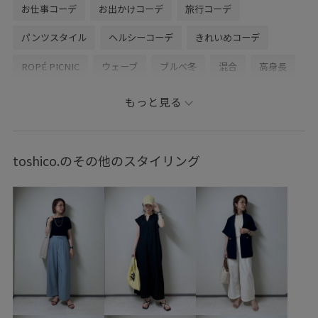
お仕事コーデ
お出かけコーデ
旅行コーデ
パンツスタイル
ヘルシーコーデ
きれいめコーデ
ROPÉ PICNIC
ウェーブ
ブルべ冬
混合
高身長
トップス
シャツ/ブラウス
タンクトップ
パンツ
もっと見る
バッグ
ボストンバッグ
シューズ
サンダル
アクセサリー
ネックレス
GDF16010
GDK16110
toshico.のその他のスタイリング
GDS16220
GIA16050
GIX16050
GIZ65040
25AWPICgoodssale
25PICxmasgift
26mother'sday
26RPUVCARE
26SS10
26SS10r
26SS15
26SS20
26SS20dp
26SSRPgoods
26SSRP羽織り
26SS_エアリーリネンライク
26SSエアリーリネンライク