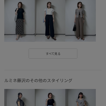
2BUY10%OFF対象商品
2WAYで使える
Iラインシルエット
ROPÉPICNIC_TIMESALE
RP25AW
RP26SS
RP26SS_goods
RP26SSインナー
RP40offormore
RP_TS0601
Tシャツ
お出かけ用
きれいめ
さらりとした
ちゃんとプラスかわいい保証
なめらか
カジュアル
カジュアルすぎない
すべて見る
カットソー
カットソー素材
カーディガン
グルカサンダル
コントラスト
サステナブル
シアー
ルミネ藤沢のその他のスタイリング
シアー感
シアー素材
シボ感
シャツ
シャープ
ショルダーバッグ
シンプル
ジャケット
スカート
スクエアトゥ
スクエアネック
スッキリ
ストラップ