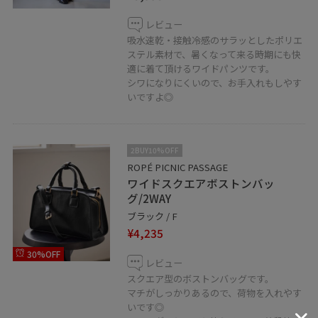
レビュー
吸水速乾・接触冷感のサラッとしたポリエ
ステル素材で、暑くなって来る時期にも快
適に着て頂けるワイドパンツです。
シワになりにくいので、お手入れもしやす
いですよ◎
2BUY10%OFF
ROPÉ PICNIC PASSAGE
ワイドスクエアボストンバッ
グ/2WAY
ブラック / F
¥4,235
30%OFF
レビュー
スクエア型のボストンバッグです。
マチがしっかりあるので、荷物を入れやす
いです◎