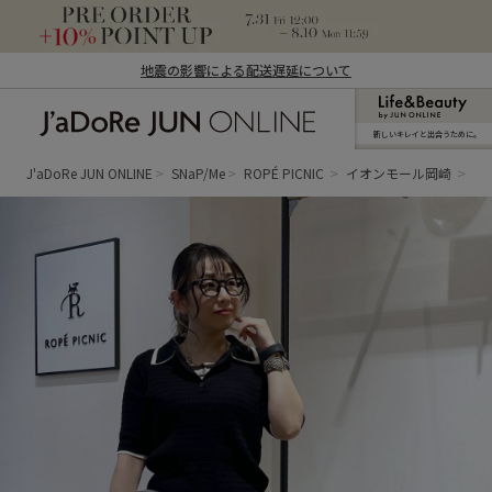
地震の影響による配送遅延について
新しいキレイと出合うために。
J'aDoRe JUN ONLINE（ジャドール ジュ
ン オンライン）
J'aDoRe JUN ONLINE
SNaP/Me
ROPÉ PICNIC
イオンモール岡崎
ha