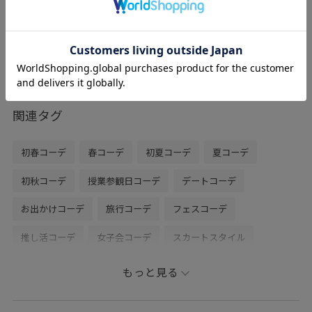
シルバー / F
¥1,997
50%OFF
レビュー
A4サイズのトートバッグです。サブバック
としても○
関連タグ
初春コーデ
春コーデ
初夏コーデ
夏コーデ
初秋コーデ
授業参観日コーデ
デートコーデ
お出かけコーデ
旅行コーデ
フェスコーデ
推し活コーデ
女子会コーデ
スカートスタイル
体型カバー
カジュアルコーデ
フェミニンコーデ
もっと見る
きれいめコーデ
ROPÉ PICNIC
ストレート
ブルべ冬