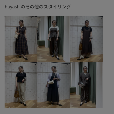
ノーマル
低身長
トップス
ニット/セーター
hayashiのその他のスタイリング
タンクトップ
スカート
バッグ
トートバッグ
シューズ
サンダル
GDC16080
GDF16040
GDM16670
GIA16070
GIX16210
26mother'sday
26RPUVCARE
26SSシャーベットニット
2BUY10%OFF対象商品
2WAYで使える
Aライン
RP26SS_サマーニット
UVケア
Vネック
Wbottoms_pickup
おなかが隠れる
きちんと感
きれいめ
さらりとした
しっかりホールド
ちゃんとプラスかわいい保証
アンクルストラップ
ウエストタック
カシュクール
カジュアル