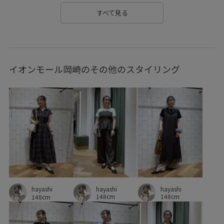
カラーニット
カーディガン
ギャザーデザイン
すべて見る
クーポン対象商品
ケーブル編み
コットン
コットン100%
コーディネートのアクセント
イオンモール岡崎のその他のスタイリング
コーディネートの主役
サブバッグ
シアー
シアー感
シアー素材
シャツ
シャリ感
シンプル
シンプルコーデ
ジャケット
ジャストサイズ
スカーフ
スッキリ
ストラップ
ストレスフリー
セット
ソックス
タイツ
タイト
タック
チェック柄
デイリー使い
デニム合わせ
トレンド
hayashi
hayashi
トレンド感
ドライ
ドライタッチ
ナイロン
hayashi
148cm
148cm
148cm
ニット
パンツ
フェイクレザー
フェミニン