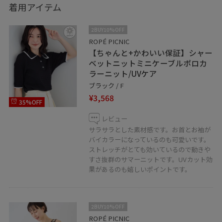
着用アイテム
2BUY10%OFF
ROPÉ PICNIC
【ちゃんと+かわいい保証】シャー
ベットニットミニケーブルポロカ
ラーニット/UVケア
ブラック / F
¥3,568
35%OFF
レビュー
サラサラとした素材感です。お首とお袖が
バイカラーになっているのも可愛いです。
ストレッチがとても効いているので動きや
すさ抜群のサマーニットです。UVカット効
果があるのも嬉しいポイントです。
2BUY10%OFF
ROPÉ PICNIC