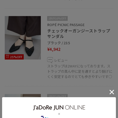
2BUY10%OFF
ROPÉ PICNIC PASSAGE
チェックオーガンジーストラップ
サンダル
ブラック / 23.5
¥4,942
25%OFF
レビュー
ストラップは2WAYになっております。ス
トラップの真ん中に足を通すとより脱げに
くく安定するのでとても歩きやすいです○
2BUY10%OFF
ROPÉ PICNIC PASSAGE
リンクルギャザートートバッグ/A4
対応