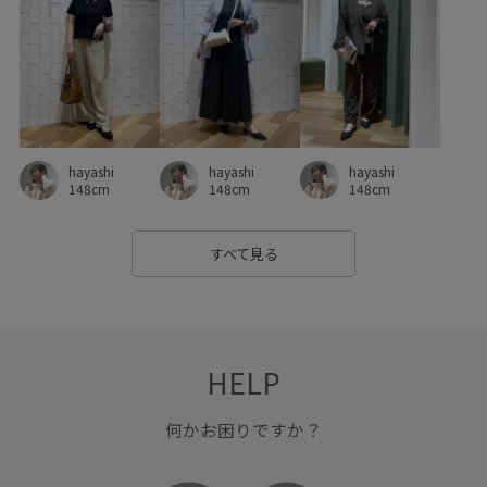
フレアスカート
フレアヒール
フーディー
ヘルシー
ヘンリーネック
ベーシック
ペプラム
ボリューム感
ミニバッグ
ミュール
メリハリ
モノトーン
モード
リブ
レイヤードスタイル
ワイドパンツ
hayashi
hayashi
hayashi
ヴィンテージ
ヴィンテージ感
上品
伸縮性
優雅
148cm
148cm
148cm
光沢感
大人っぽい
大人カジュアル
大人可愛い
すべて見る
女性らしさ
安定感
定番
定番色
幅広
後ろがゴム
快適
快適なはき心地
抜け感
旬のスタイリング
普段使いも出来る
柔らかな印象
HELP
機能的
歩きやすい
爽やか
着回しやすい
何かお困りですか？
程よい厚み
立体感
素肌に優しい
細く見える