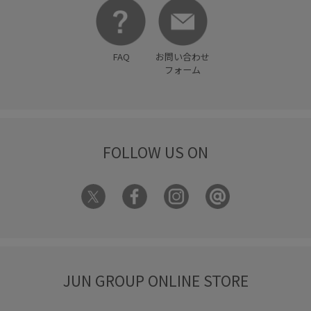
締め付けない
肌馴染が良い
華やか
落ち感
薄手
裏地付き
軽量素材
透かし編み
透け感
長財布
FAQ
お問い合わせ
高見え
フォーム
FOLLOW US ON
JUN GROUP ONLINE STORE