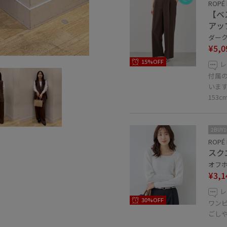
ROPÉ 
【ベ
アッ
ダーク
¥5,0
15%OFF
レ
付属
いま
153
2BUY
ROPÉ 
スク
オフホ
¥3,1
レ
30%OFF
ワン
ごし