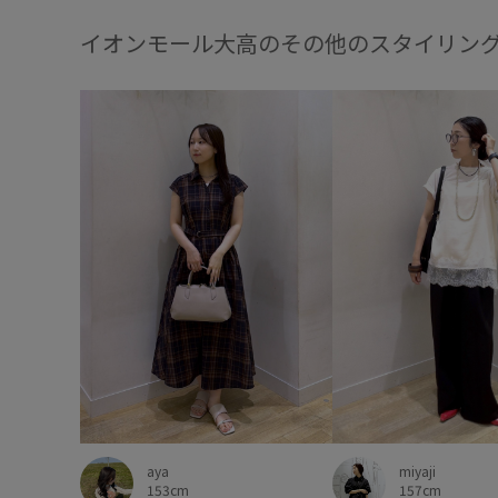
イオンモール大高のその他のスタイリン
aya
miyaji
153cm
157cm