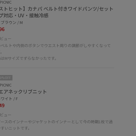
PICNIC
ストヒット】カナパ ベルト付きワイドパンツ/セット
プ対応・UV・接触冷感
ブラウン / M
96
ビュー
のベルトや内側のボタンでウエスト周りの調節がしやすくなって
す。
cmはMサイズでずらなかったです。
10%OFF
PICNIC
エアネックリブニット
ワイト / F
49
ビュー
ピースのインナーやジャケットのインナーとして今の時期1枚で過
やすいニットです。