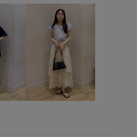
P26SS_goods
RP26SS_knit
RP体型カバー
UVカット
Web限定カラー
お手入れしやすい
きちんと感
きれいに見える
きれいめ
こなれ感
クしているアイテム_pickup
エナメル素材
オフィス
ーサイズ
カジュアル
カッティング
カーディガン
カードケース
ガウチョパンツ
サイズ調整
サステナブル
サマーニット
シボ感
なりにくい
シンプル
シンプルなニット
シンプルコーデ
ト
スタイルアップ
スッキリ
スッキリ見え
ストレッチ性
ストレッチ糸
スーツ
セットアップ
クトップ
ダウン
テーラードジャケット
デイリー使い