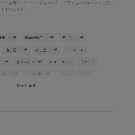
ルドの金具がアクセントになってキレイ目でもカジュアルでも使い
いアイテムです。
仕事コーデ
授業参観日コーデ
デートコーデ
推し活コーデ
女子会コーデ
レイヤード
コーデ
きれいめコーデ
ROPÉ PICNIC
ウェーブ
トップス
ニット/セーター
ベスト
パンツ
もっと見る
シューズ
ローファー
GDM16060
GDS16100
IX16120
2026カナパ
26mother'sday
26RPUVCARE
S10gs
26SS10r
26SS15
26SS20
26SS20dp
26SSlightouter_4
26SSlightouter_7
26SSRPgoods
ジャケット
26SSカナパシリーズ
2WAYで使える