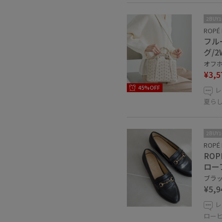
2BUY
ROPÉ 
フル
グ/2
オフホ
¥3,5
45%OFF
レ
夏ら
2BUY
ROPÉ 
ROP
ロー
ブラック
¥5,9
レ
ロー