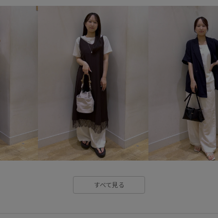
outer_pickup
RP26SS
R
setup_pickup
Tシャツ
お気に入りアイテム_pickup
さらりとした
みんながチェッ
オフィスカジュアル
オーバ
カラーバリエーション豊富
キーホルダー
コットン
シャツ
シャープ
シワに
ジャケット
ジレ
スカー
すべて見る
ストラップ
ストレスフリー
セットアップ対象商品
タン