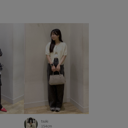
トートバッグ
ニット
ハイウエスト
ハリ感
ン
フラットシューズ
フリーサイズ
ブラウス
プリーツスカート
プレーティング
ベルト
エステル
ポーチ
マニッシュ
マーメイドスカート
み
リラックス感
ワイドパンツ
上品
伸縮性
合わせやすい
大人カジュアル
安定感
定番
幅広
防臭
抜け感
接触冷感
春夏
普段使いも出来る
冬
細く見える
肌離れが良い
薄手
透け感
果
限定カラー
高級感
麻
tsuki
154cm