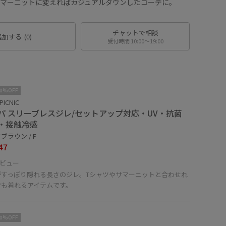
サマーニットに変えればカジュアルダウンしたコーデに。
チャットで相談
追加する
(0)
受付時間 10:00〜19:00
10%OFF
PICNIC
パ スリーブレスジレ/セットアップ対応・UV・抗菌
・接触冷感
ブラウン / F
47
ビュー
がすっぽり隠れる長さのジレ。Tシャツやサマーニットと合わせれ
でも着れるアイテムです。
10%OFF