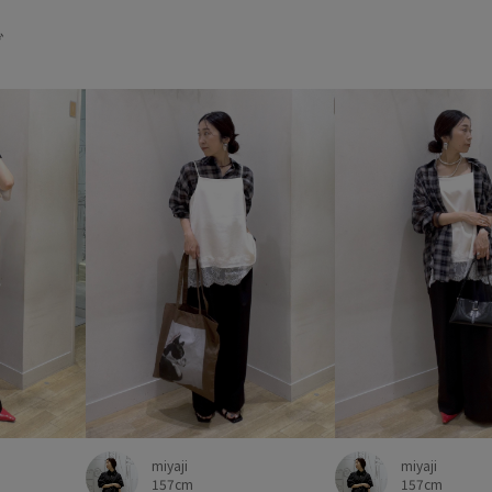
デニムに合わせる
トレンド
グ
ハンドバッグ
ビジネスシー
フルーレットパンチングレース
ベーシック
ボイル
ポリ
ミディ丈
リネン
リブ編
体型カバー
取り外し可能
快適
快適な着心地
抗菌
機能素材
疲れにくい
秋
長財布
防臭加工
防臭効
miyaji
miyaji
157cm
157cm