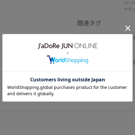
ゴー
やす
関連タグ
春コーデ
初夏コーデ
お
お出かけコーデ
旅行コーデ
パンツスタイル
ワントーン
ブルべ夏
乾燥
低身長
バッグ
ショルダーバッグ
GDV16120
GIA16210
G
26SS10
26SS10dp
26S
26SS20gsr
26SSlightouter_1
26SSRP_HARUTA
26SSRP