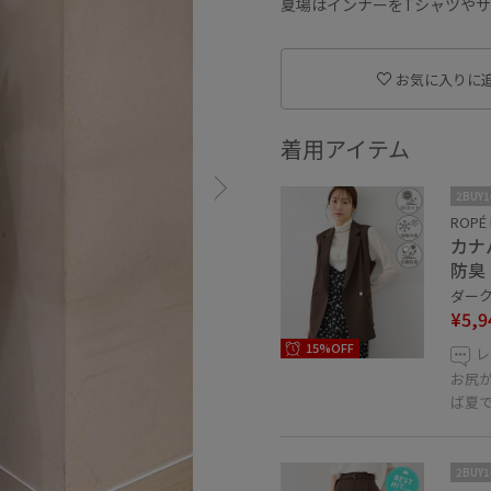
夏場はインナーをTシャツや
お気に入りに
着用アイテム
2BUY
ROPÉ 
カナ
防臭
ダーク
¥5,9
15%OFF
レ
お尻
ば夏
2BUY