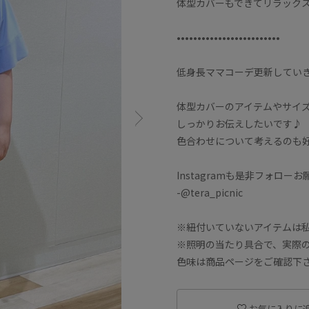
体型カバーもできてリラック
•••••••••••••••••••••••••
低身長ママコーデ更新してい
体型カバーのアイテムやサイ
しっかりお伝えしたいです♪
色合わせについて考えるのも
Instagramも是非フォロー
-@tera_picnic
※紐付いていないアイテムは
※照明の当たり具合で、実際
色味は商品ページをご確認下
お気に入りに