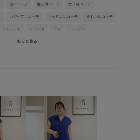
デ
旅行コーデ
推し活コーデ
女子会コーデ
ル
カジュアルコーデ
フェミニンコーデ
きれいめコーデ
ストレート
イエベ春
混合
トップス
もっと見る
シューズ
スニーカー
GDC16040
GDH16200
26SSRPボトム
26SS_夏のお仕事ブラウス
ROPÉPICNIC_TIMESALE
RP26SS
RP26SS_goods
Wbottoms_pickup
Y2K
ゆったり
オフィス
アル
カラーニット
コットン
シアー
シャツ
シンプルコーデ
スウェット
スキッパーデザイン
スリット
タイツ
チノパン
テレコ素材
ドルマンスリーブ
ニット
ニットスカート