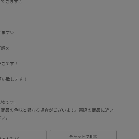
スできます♡
きます♡
ズ感を
好きです！
お願い致します！
私物です。
の商品の色味と異なる場合がございます。実際の商品に近い
さい。
チャットで相談
追加する
(1)