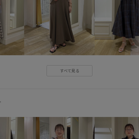
ニュアンスがある
パンツ
メタリック
メッシュ
ラ
伸縮性
体型カバー
冷ん
接触冷感
柔らかい風合い
通気性
すべて見る
グ