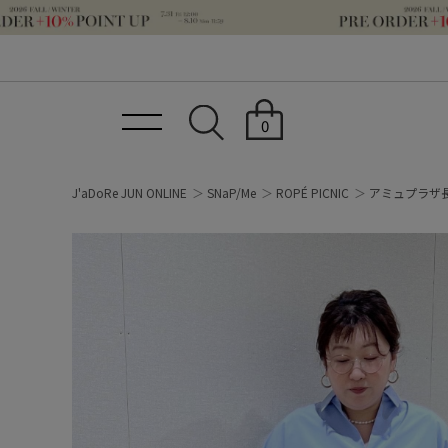
0
J'aDoRe JUN ONLINE
SNaP/Me
ROPÉ PICNIC
アミュプラザ