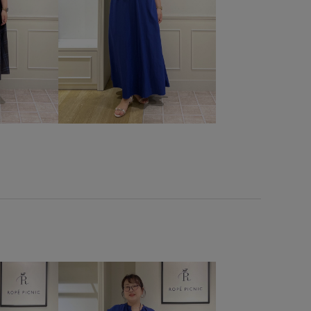
フェミニン
ボリューム感
マウンテンパーカー
ンニング
レトロ
ワイドデニム
ワイドパンツ
上品
やり
合わせやすい
大人カジュアル
抜け感
機能素材
耐久性
肌馴染が良い
薄手
透け感