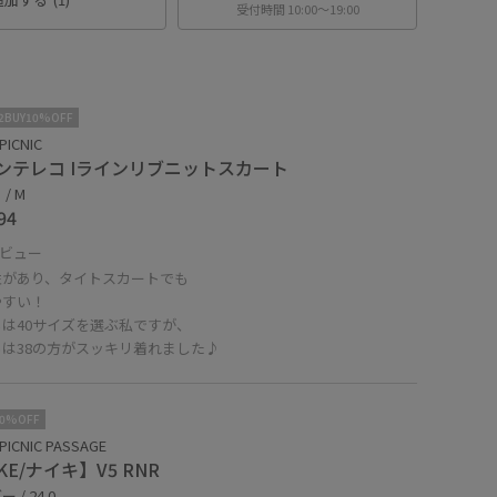
受付時間 10:00〜19:00
2BUY10%OFF
PICNIC
ンテレコ Iラインリブニットスカート
/ M
94
ビュー
性があり、タイトスカートでも
やすい！
は40サイズを選ぶ私ですが、
らは38の方がスッキリ着れました♪
10%OFF
PICNIC PASSAGE
KE/ナイキ】V5 RNR
 / 24.0