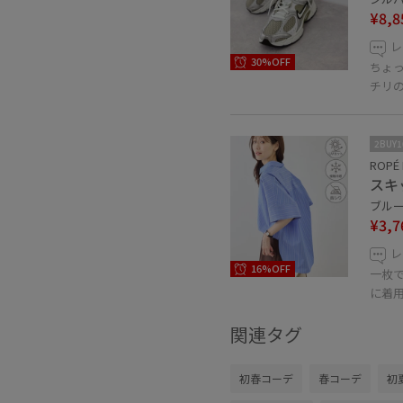
¥8,8
レ
30%OFF
ちょ
チリ
2BUY
ROPÉ 
スキ
ブルー系
¥3,7
レ
16%OFF
一枚
に着
関連タグ
初春コーデ
春コーデ
初