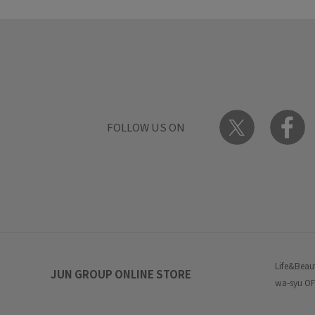
FOLLOW US ON
Life&Beau
JUN GROUP ONLINE STORE
wa-syu OF