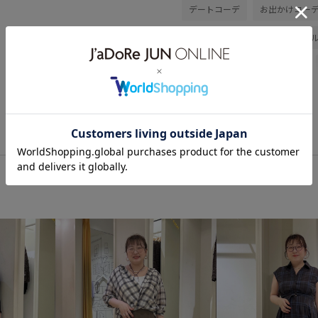
デートコーデ
お出かけコー
レイヤード
スカートスタイ
ベーシック
ROPÉ PICNIC
シャツ/ブラウス
スカート
GIA46010
26SSRPgoods
Iラインシルエット
NIKE
RP体型カバー
UVカット
オフィスカジュアル
カジュ
シャープ
シワになりにくい
スッキリ
ストリート感
デニム合わせ
トレンド感