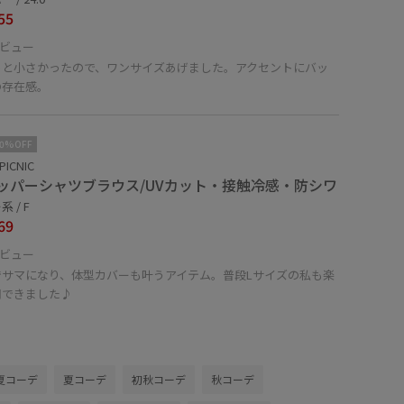
55
ビュー
っと小さかったので、ワンサイズあげました。アクセントにバッ
の存在感。
10%OFF
PICNIC
ッパーシャツブラウス/UVカット・接触冷感・防シワ
 / F
69
ビュー
でサマになり、体型カバーも叶うアイテム。普段Lサイズの私も楽
用できました♪
夏コーデ
夏コーデ
初秋コーデ
秋コーデ