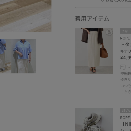
着用アイテム
予約
ROPÉ 
トタ
キナリ 
¥4,9
レ
伸縮
歩き
いつも
こち
2BUY
ROPÉ 
【NI
シルバー