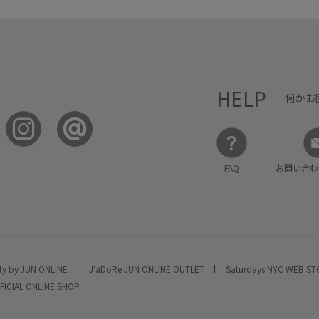
HELP
何かお
FAQ
お問い合わ
ty by JUN ONLINE
J'aDoRe JUN ONLINE OUTLET
Saturdays NYC WEB S
FICIAL ONLINE SHOP